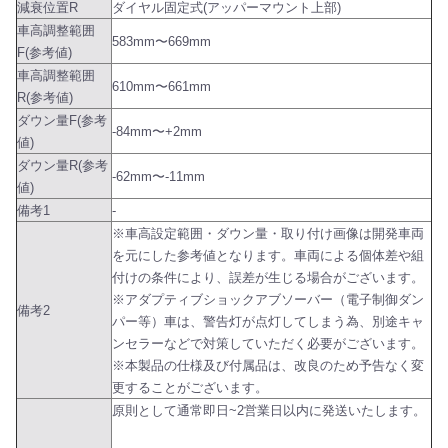
減衰位置R
ダイヤル固定式(アッパーマウント上部)
車高調整範囲
583mm〜669mm
F(参考値)
車高調整範囲
610mm〜661mm
R(参考値)
ダウン量F(参考
-84mm〜+2mm
値)
ダウン量R(参考
-62mm〜-11mm
値)
備考1
-
※車高設定範囲・ダウン量・取り付け画像は開発車両
を元にした参考値となります。車両による個体差や組
付けの条件により、誤差が生じる場合がございます。
※アダプティブショックアブソーバー（電子制御ダン
備考2
パー等）車は、警告灯が点灯してしまう為、別途キャ
ンセラーなどで対策していただく必要がございます。
※本製品の仕様及び付属品は、改良のため予告なく変
更することがございます。
原則として通常即日~2営業日以内に発送いたします。