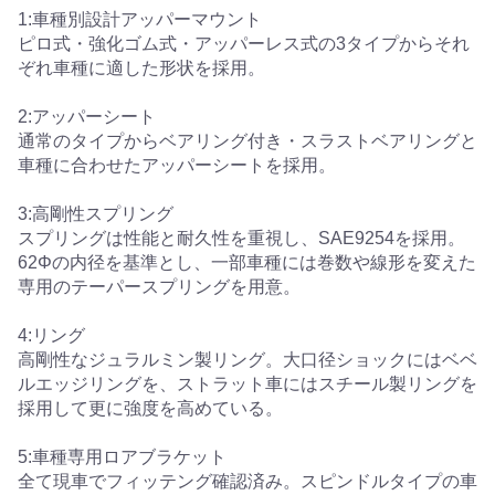
1:車種別設計アッパーマウント
ピロ式・強化ゴム式・アッパーレス式の3タイプからそれ
ぞれ車種に適した形状を採用。
2:アッパーシート
通常のタイプからベアリング付き・スラストベアリングと
車種に合わせたアッパーシートを採用。
3:高剛性スプリング
スプリングは性能と耐久性を重視し、SAE9254を採用。
62Φの内径を基準とし、一部車種には巻数や線形を変えた
専用のテーパースプリングを用意。
4:リング
高剛性なジュラルミン製リング。大口径ショックにはベベ
ルエッジリングを、ストラット車にはスチール製リングを
採用して更に強度を高めている。
5:車種専用ロアブラケット
全て現車でフィッテング確認済み。スピンドルタイプの車