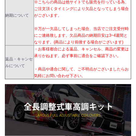
※こちらの商品は他サイトでも販売を行っている為、
ご注文頂くタイミングにより欠品となってしまう場合
納期について
がございます。
※万が一欠品してしまった場合、当店でご注文受付時
にご連絡致します。欠品商品の納期目安は3~4週間と
なります。(商品により前後する場合がございます)
・お客様都合による返品、キャンセル、商品の変更は
承りかねます。必ず事前に適合をご確認下さい。
返品・キャンセ
ルについて
・商品や適合に関して、ご不明点がございましたらお
気軽にお問い合わせ下さい。