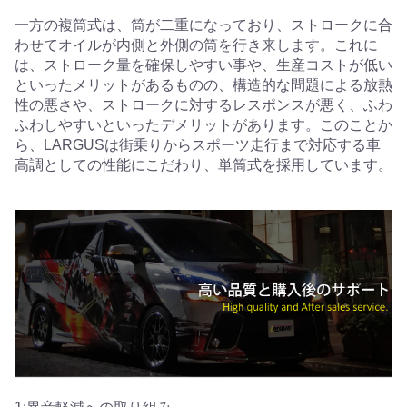
一方の複筒式は、筒が二重になっており、ストロークに合
わせてオイルが内側と外側の筒を行き来します。これに
は、ストローク量を確保しやすい事や、生産コストが低い
といったメリットがあるものの、構造的な問題による放熱
性の悪さや、ストロークに対するレスポンスが悪く、ふわ
ふわしやすいといったデメリットがあります。このことか
ら、LARGUSは街乗りからスポーツ走行まで対応する車
高調としての性能にこだわり、単筒式を採用しています。