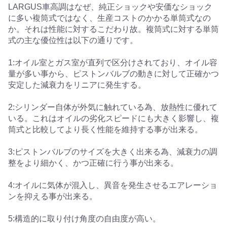
LARGUS車高調はなぜ、純正ショックや安価なショック
に多い複筒式ではなく、生産コストのかかる単筒式なの
か。それは性能に対するこだわり故。複筒式に対する単筒
式の主な優位性は以下の通りです。
1:オイル室とガス室が直列で区分けされており、オイル容
量が多い事から、ピストンバルブの動きに対して正確かつ
安定した減衰力をリニアに発生する。
2:シリンダー自体が外気に触れている為、放熱性に優れて
いる。これはオイルの劣化スピードにも大きく影響し、複
筒式と比較してより長く性能を維持する事が出来る。
3:ピストンバルブのサイズを大きく出来る為、減衰力の調
整をより細かく、かつ正確に行う事が出来る。
4:オイルに気体が混入し、異音を発生させるエアレーショ
ンを抑える事が出来る。
5:構造的に取り付け角度の自由度が高い。