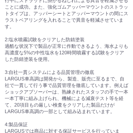
行中にストラットに掛かるねじれによる異音を軽減させる
ことに成功。また、強化ゴムアッパーマウントのストラッ
トタイプは、アッパーシートとアッパーマウントの間にス
ラストベアリングを入れることで異音を軽減させていま
す。
2:塩水噴霧試験をクリアした防錆塗装
過酷な状況下で製品が正常に作動できるよう、海水よりも
高濃度な5%の中性塩水を120時間噴霧する試験をクリア
した防錆塗装を使用。
3:自社一貫システムによる品質管理の徹底
LARGUS車高調は開発から、製造、販売に至るまで、自
社で一貫して行う事で品質管理を徹底しています。例えば
ショックアブソーバーは、熟練されたスタッフの手で一本
一本丁寧に組み上げられ、機械による減衰テスト等を経
て、20項目もの厳しい検査をクリアした製品だけが
LARGUS車高調の一部として組み込まれています。
4:製品保証
LARGUSでは商品に対する保証サービスを行っていま