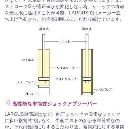
がなく、どの車高でも車高調本来の力を発揮します。また
ストローク量が適正値から変化しない為、ショックの寿命
を最大限に延ばすことが可能。LARGUSではメーカー立
ち上げ当初からこの全長調整式にこだわり続けています。
LARGUS車高調はなぜ、純正ショックや安価なショック
に多い複筒式ではなく、生産コストのかかる単筒式なの
か。それは性能に対するこだわり故。複筒式に対する単筒