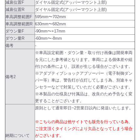
減衰位置F
ダイヤル固定式(アッパーマウント上部)
減衰位置R
ダイヤル固定式(アッパーマウント上部)
車高調整範囲F
595mm〜702mm
車高調整範囲R
630mm〜682mm
ダウン量F
-90mm〜+17mm
ダウン量R
-60mm〜-8mm
備考
-
※車高設定範囲・ダウン量・取り付け画像は開発車両
を元にした参考値となります。車両による個体差や組
付けの条件により、誤差が生じる場合がございます。
※アダプティブショックアブソーバー（電子制御ダン
備考2
パー等）車は、警告灯が点灯してしまう為、別途キャ
ンセラーなどで対策していただく必要がございます。
※本製品の仕様及び付属品は、改良のため予告なく変
更することがございます。
原則として通常即日~2営業日以内に発送いたします。
※こちらの商品は他サイトでも販売を行っている為、
ご注文頂くタイミングにより欠品となってしまう場合
納期について
がございます。