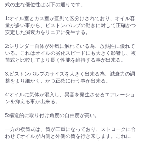
式の主な優位性は以下の通りです。
1:オイル室とガス室が直列で区分けされており、オイル容
量が多い事から、ピストンバルブの動きに対して正確かつ
安定した減衰力をリニアに発生する。
2:シリンダー自体が外気に触れている為、放熱性に優れて
いる。これはオイルの劣化スピードにも大きく影響し、複
筒式と比較してより長く性能を維持する事が出来る。
3:ピストンバルブのサイズを大きく出来る為、減衰力の調
整をより細かく、かつ正確に行う事が出来る。
4:オイルに気体が混入し、異音を発生させるエアレーショ
ンを抑える事が出来る。
5:構造的に取り付け角度の自由度が高い。
一方の複筒式は、筒が二重になっており、ストロークに合
わせてオイルが内側と外側の筒を行き来します。これに