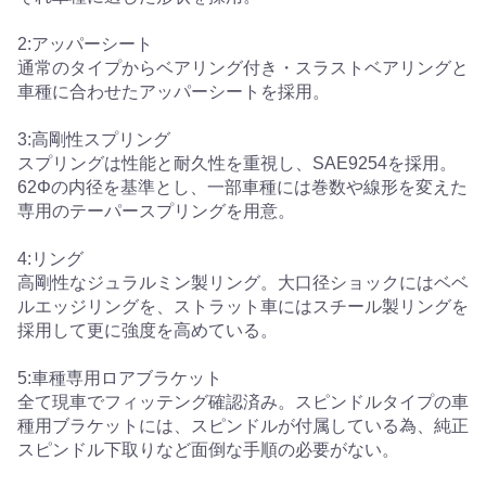
2:アッパーシート
通常のタイプからベアリング付き・スラストベアリングと
車種に合わせたアッパーシートを採用。
3:高剛性スプリング
スプリングは性能と耐久性を重視し、SAE9254を採用。
62Φの内径を基準とし、一部車種には巻数や線形を変えた
専用のテーパースプリングを用意。
4:リング
高剛性なジュラルミン製リング。大口径ショックにはベベ
ルエッジリングを、ストラット車にはスチール製リングを
採用して更に強度を高めている。
5:車種専用ロアブラケット
全て現車でフィッテング確認済み。スピンドルタイプの車
種用ブラケットには、スピンドルが付属している為、純正
スピンドル下取りなど面倒な手順の必要がない。