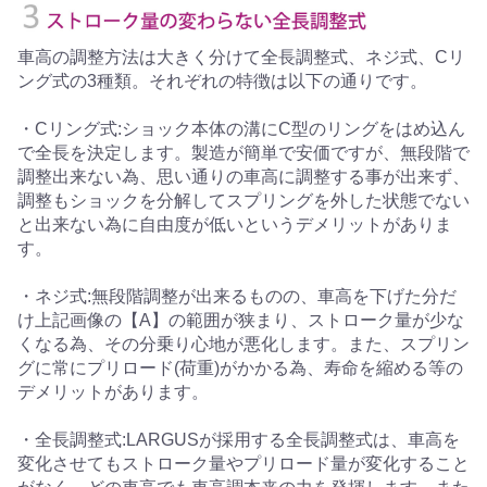
車高の調整方法は大きく分けて全長調整式、ネジ式、Cリ
ング式の3種類。それぞれの特徴は以下の通りです。
・Cリング式:ショック本体の溝にC型のリングをはめ込ん
で全長を決定します。製造が簡単で安価ですが、無段階で
調整出来ない為、思い通りの車高に調整する事が出来ず、
調整もショックを分解してスプリングを外した状態でない
と出来ない為に自由度が低いというデメリットがありま
す。
・ネジ式:無段階調整が出来るものの、車高を下げた分だ
け上記画像の【A】の範囲が狭まり、ストローク量が少な
くなる為、その分乗り心地が悪化します。また、スプリン
グに常にプリロード(荷重)がかかる為、寿命を縮める等の
デメリットがあります。
・全長調整式:LARGUSが採用する全長調整式は、車高を
変化させてもストローク量やプリロード量が変化すること