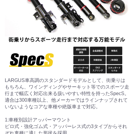
LARGUS車高調のスタンダードモデルとして、街乗りは
もちろん、ワインディングやサーキット等でのスポーツ走
行まで幅広く対応出来る扱いやすい特性を持ったSpecS。
適合は300車種以上、他メーカーではラインナップされて
いないようなコアな車種や絶版車まで対応。
1:車種別設計アッパーマウント
ピロ式・強化ゴム式・アッパーレス式の3タイプからそれ
ぞれ車種に適した形状を採用。