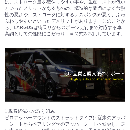
は、ストローク量を確保しやすい事や、生産コストが低い
といったメリットがあるものの、構造的な問題による放熱
性の悪さや、ストロークに対するレスポンスが悪く、ふわ
ふわしやすいといったデメリットがあります。このことか
ら、LARGUSは街乗りからスポーツ走行まで対応する車
高調としての性能にこだわり、単筒式を採用しています。
1:異音軽減への取り組み
ピロアッパーマウントのストラットタイプは従来のアッパ
ーシートからベアリング付のアッパーシートへ変更し、走