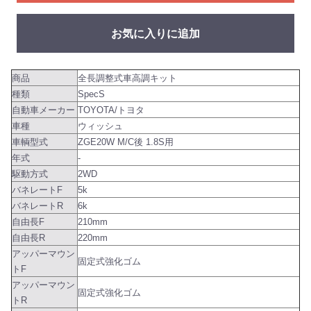
お気に入りに追加
商品
全長調整式車高調キット
種類
SpecS
自動車メーカー
TOYOTA/トヨタ
車種
ウィッシュ
車輌型式
ZGE20W M/C後 1.8S用
年式
-
駆動方式
2WD
バネレートF
5k
バネレートR
6k
自由長F
210mm
自由長R
220mm
アッパーマウン
固定式強化ゴム
トF
アッパーマウン
固定式強化ゴム
トR