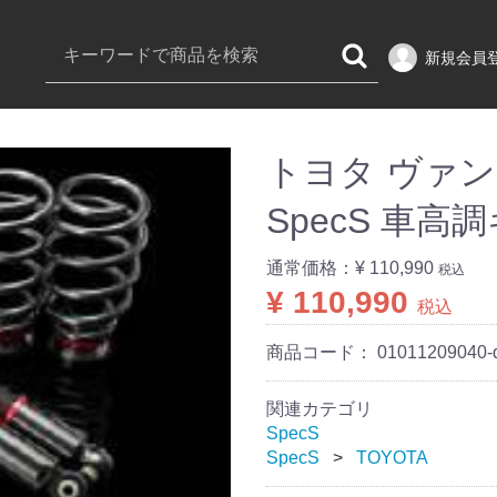
新規会員
トヨタ ヴァンガ
SpecS 車高
通常価格：
¥ 110,990
税込
¥ 110,990
税込
商品コード：
01011209040-
関連カテゴリ
SpecS
SpecS
TOYOTA