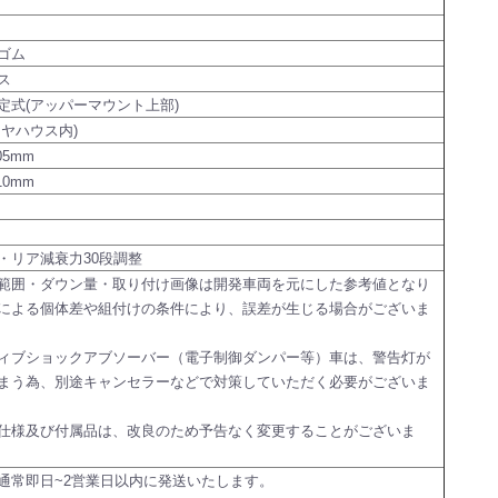
ゴム
ス
定式(アッパーマウント上部)
イヤハウス内)
05mm
10mm
・リア減衰力30段調整
範囲・ダウン量・取り付け画像は開発車両を元にした参考値となり
による個体差や組付けの条件により、誤差が生じる場合がございま
ィブショックアブソーバー（電子制御ダンパー等）車は、警告灯が
まう為、別途キャンセラーなどで対策していただく必要がございま
仕様及び付属品は、改良のため予告なく変更することがございま
通常即日~2営業日以内に発送いたします。