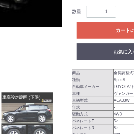
数量
カート
お気に入
商品
全長調整式
種類
SpecS
自動車メーカー
TOYOTA/
車種
ヴァンガー
車輌型式
ACA33W
年式
-
駆動方式
4WD
バネレートF
5k
バネレートR
8k