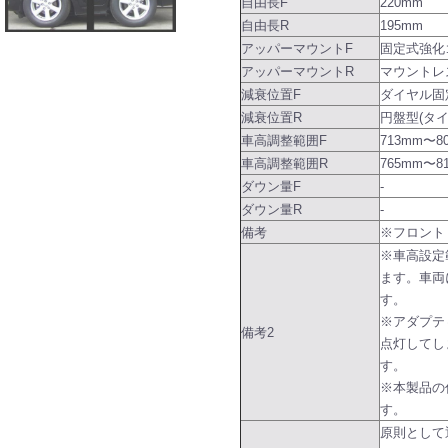
自由長F
220mm
自由長R
195mm
アッパーマウントF
固定式強化
アッパーマウントR
マウントレ
減衰位置F
ダイヤル固
減衰位置R
円盤型(タ
車高調整範囲F
713mm〜8
車高調整範囲R
765mm〜8
ダウン量F
-
ダウン量R
-
備考
※フロント
※車高設定
ます。車両
す。
※アダプテ
備考2
点灯してし
す。
※本製品の
す。
原則として