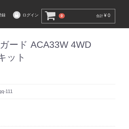
登録
ログイン
¥ 0
0
合計
ード ACA33W 4WD
調キット
qq-111