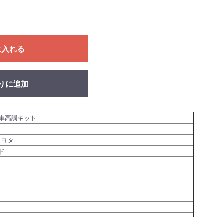
に入れる
りに追加
車高調キット
トヨタ
ド