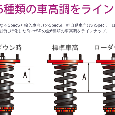
るSpecSと輸入車向けのSpecSI、軽自動車向けのSpecK
走行に特化したSpecSRの全6種類の車高調をラインナップ。