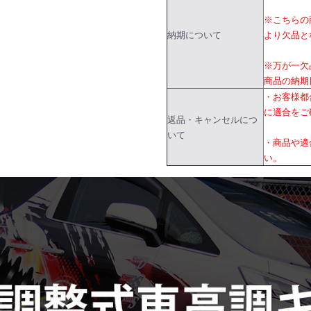
※こちらの
納期について
より欠品と
※万が一欠
商品の納期
・お客様都
に適合をご
返品・キャンセルにつ
いて
・商品や適
い。