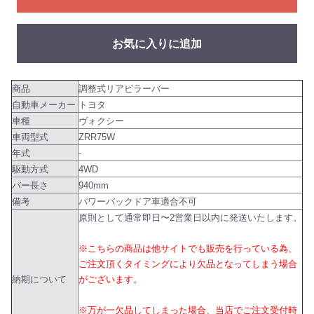
お気に入りに追加
商品
調整式リアピラーバー
自動車メーカー
トヨタ
車種
ヴォクシー
車両型式
ZRR75W
年式
-
駆動方式
4WD
バー長さ
940mm
備考
パワーバックドア車適合不可
原則として通常即日〜2営業日以内に発送いたします。
※こちらの商品は他サイトでも販売を行っている為、
ご注文頂くタイミングにより欠品となってしまう場合
納期について
がございます。
※万が一欠品してしまった場合、当店でご注文受付時