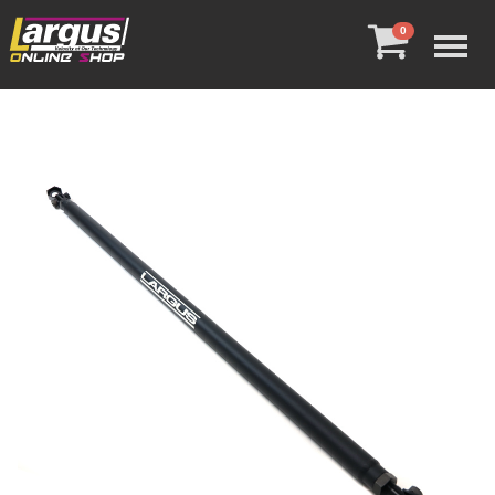
Menu
0