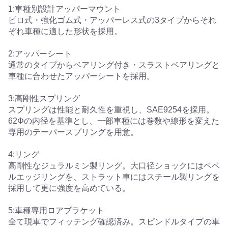
1:車種別設計アッパーマウント
ピロ式・強化ゴム式・アッパーレス式の3タイプからそれ
ぞれ車種に適した形状を採用。
2:アッパーシート
通常のタイプからベアリング付き・スラストベアリングと
車種に合わせたアッパーシートを採用。
3:高剛性スプリング
スプリングは性能と耐久性を重視し、SAE9254を採用。
62Φの内径を基準とし、一部車種には巻数や線形を変えた
専用のテーパースプリングを用意。
4:リング
高剛性なジュラルミン製リング。大口径ショックにはベベ
ルエッジリングを、ストラット車にはスチール製リングを
採用して更に強度を高めている。
5:車種専用ロアブラケット
全て現車でフィッテング確認済み。スピンドルタイプの車