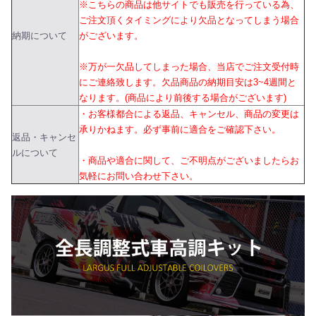
※こちらの商品は他サイトでも販売を行っている為、
ご注文頂くタイミングにより欠品となってしまう場合
納期について
がございます。
※万が一欠品してしまった場合、当店でご注文受付時
にご連絡致します。欠品商品の納期目安は3~4週間と
なります。(商品により前後する場合がございます)
・お客様都合による返品、キャンセル、商品の変更は
承りかねます。必ず事前に適合をご確認下さい。
返品・キャンセ
ルについて
・商品や適合に関して、ご不明点がございましたらお
気軽にお問い合わせ下さい。