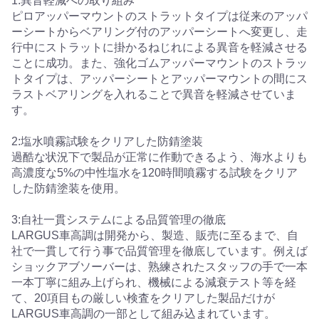
1:異音軽減への取り組み
ピロアッパーマウントのストラットタイプは従来のアッパ
ーシートからベアリング付のアッパーシートへ変更し、走
行中にストラットに掛かるねじれによる異音を軽減させる
ことに成功。また、強化ゴムアッパーマウントのストラッ
トタイプは、アッパーシートとアッパーマウントの間にス
ラストベアリングを入れることで異音を軽減させていま
す。
2:塩水噴霧試験をクリアした防錆塗装
過酷な状況下で製品が正常に作動できるよう、海水よりも
高濃度な5%の中性塩水を120時間噴霧する試験をクリア
した防錆塗装を使用。
3:自社一貫システムによる品質管理の徹底
LARGUS車高調は開発から、製造、販売に至るまで、自
社で一貫して行う事で品質管理を徹底しています。例えば
ショックアブソーバーは、熟練されたスタッフの手で一本
一本丁寧に組み上げられ、機械による減衰テスト等を経
て、20項目もの厳しい検査をクリアした製品だけが
LARGUS車高調の一部として組み込まれています。