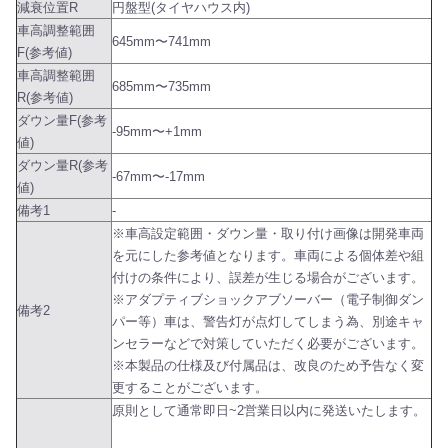
減衰位置R
円盤型(タイヤハウス内)
車高調整範囲
645mm〜741mm
F(参考値)
車高調整範囲
685mm〜735mm
R(参考値)
ダウン量F(参考
-95mm〜+1mm
値)
ダウン量R(参考
-67mm〜-17mm
値)
備考1
-
※車高設定範囲・ダウン量・取り付け画像は開発車両
を元にした参考値となります。車両による個体差や組
付けの条件により、誤差が生じる場合がございます。
※アダプティブショックアブソーバー（電子制御ダン
備考2
パー等）車は、警告灯が点灯してしまう為、別途キャ
ンセラーなどで対策していただく必要がございます。
※本製品の仕様及び付属品は、改良のため予告なく変
更することがございます。
原則として通常即日~2営業日以内に発送いたします。