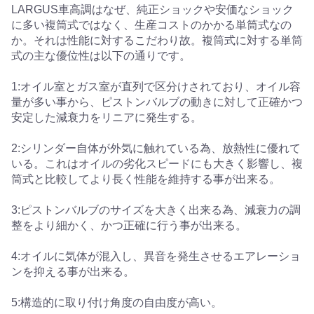
LARGUS車高調はなぜ、純正ショックや安価なショック
に多い複筒式ではなく、生産コストのかかる単筒式なの
か。それは性能に対するこだわり故。複筒式に対する単筒
式の主な優位性は以下の通りです。
1:オイル室とガス室が直列で区分けされており、オイル容
量が多い事から、ピストンバルブの動きに対して正確かつ
安定した減衰力をリニアに発生する。
2:シリンダー自体が外気に触れている為、放熱性に優れて
いる。これはオイルの劣化スピードにも大きく影響し、複
筒式と比較してより長く性能を維持する事が出来る。
3:ピストンバルブのサイズを大きく出来る為、減衰力の調
整をより細かく、かつ正確に行う事が出来る。
4:オイルに気体が混入し、異音を発生させるエアレーショ
ンを抑える事が出来る。
5:構造的に取り付け角度の自由度が高い。