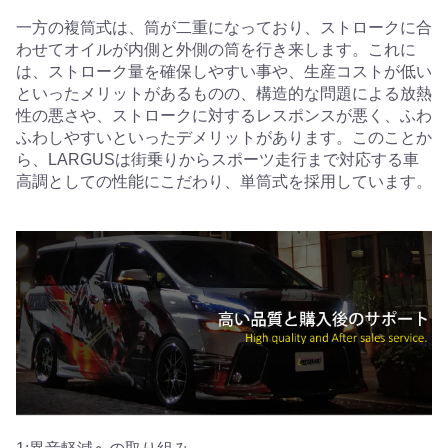
一方の複筒式は、筒が二重になっており、ストロークに合
わせてオイルが内側と外側の筒を行き来します。これに
は、ストローク量を確保しやすい事や、生産コストが低い
といったメリットがあるものの、構造的な問題による放熱
性の悪さや、ストロークに対するレスポンスが悪く、ふわ
ふわしやすいといったデメリットがあります。このことか
ら、LARGUSは街乗りからスポーツ走行まで対応する車
高調としての性能にこだわり、単筒式を採用しています。