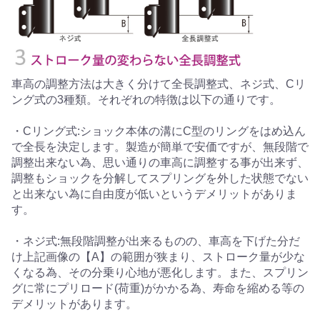
車高の調整方法は大きく分けて全長調整式、ネジ式、Cリ
ング式の3種類。それぞれの特徴は以下の通りです。
・Cリング式:ショック本体の溝にC型のリングをはめ込ん
で全長を決定します。製造が簡単で安価ですが、無段階で
調整出来ない為、思い通りの車高に調整する事が出来ず、
調整もショックを分解してスプリングを外した状態でない
と出来ない為に自由度が低いというデメリットがありま
す。
・ネジ式:無段階調整が出来るものの、車高を下げた分だ
け上記画像の【A】の範囲が狭まり、ストローク量が少な
くなる為、その分乗り心地が悪化します。また、スプリン
グに常にプリロード(荷重)がかかる為、寿命を縮める等の
デメリットがあります。