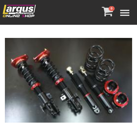
Menu
0