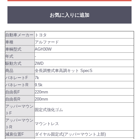
お気に入りに追加
自動車メーカー
トヨタ
車種
アルファード
車輌型式
AGH30W
年式
-
駆動方式
2WD
商品
全長調整式車高調キット SpecS
バネレートF
7k
バネレートR
9.5k
自由長F
220mm
自由長R
200mm
アッパーマウン
固定式強化ゴム
トF
アッパーマウン
マウントレス
トR
減衰位置F
ダイヤル固定式(アッパーマウント上部)