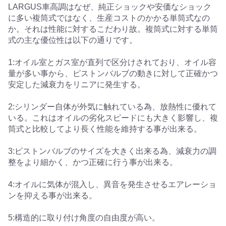
LARGUS車高調はなぜ、純正ショックや安価なショック
に多い複筒式ではなく、生産コストのかかる単筒式なの
か。それは性能に対するこだわり故。複筒式に対する単筒
式の主な優位性は以下の通りです。
1:オイル室とガス室が直列で区分けされており、オイル容
量が多い事から、ピストンバルブの動きに対して正確かつ
安定した減衰力をリニアに発生する。
2:シリンダー自体が外気に触れている為、放熱性に優れて
いる。これはオイルの劣化スピードにも大きく影響し、複
筒式と比較してより長く性能を維持する事が出来る。
3:ピストンバルブのサイズを大きく出来る為、減衰力の調
整をより細かく、かつ正確に行う事が出来る。
4:オイルに気体が混入し、異音を発生させるエアレーショ
ンを抑える事が出来る。
5:構造的に取り付け角度の自由度が高い。