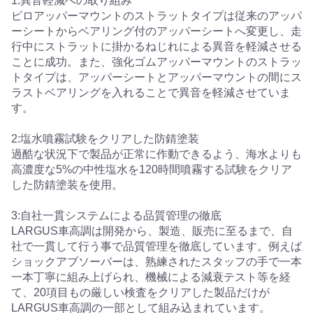
1:異音軽減への取り組み
ピロアッパーマウントのストラットタイプは従来のアッパ
ーシートからベアリング付のアッパーシートへ変更し、走
行中にストラットに掛かるねじれによる異音を軽減させる
ことに成功。また、強化ゴムアッパーマウントのストラッ
トタイプは、アッパーシートとアッパーマウントの間にス
ラストベアリングを入れることで異音を軽減させていま
す。
2:塩水噴霧試験をクリアした防錆塗装
過酷な状況下で製品が正常に作動できるよう、海水よりも
高濃度な5%の中性塩水を120時間噴霧する試験をクリア
した防錆塗装を使用。
3:自社一貫システムによる品質管理の徹底
LARGUS車高調は開発から、製造、販売に至るまで、自
社で一貫して行う事で品質管理を徹底しています。例えば
ショックアブソーバーは、熟練されたスタッフの手で一本
一本丁寧に組み上げられ、機械による減衰テスト等を経
て、20項目もの厳しい検査をクリアした製品だけが
LARGUS車高調の一部として組み込まれています。