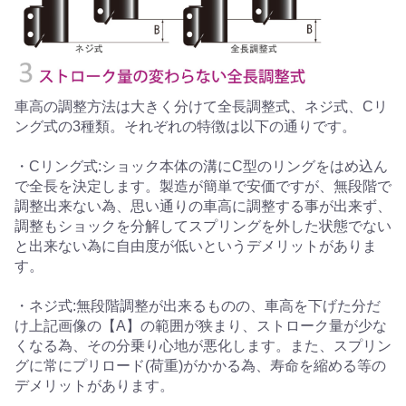
車高の調整方法は大きく分けて全長調整式、ネジ式、Cリ
ング式の3種類。それぞれの特徴は以下の通りです。
・Cリング式:ショック本体の溝にC型のリングをはめ込ん
で全長を決定します。製造が簡単で安価ですが、無段階で
調整出来ない為、思い通りの車高に調整する事が出来ず、
調整もショックを分解してスプリングを外した状態でない
と出来ない為に自由度が低いというデメリットがありま
す。
・ネジ式:無段階調整が出来るものの、車高を下げた分だ
け上記画像の【A】の範囲が狭まり、ストローク量が少な
くなる為、その分乗り心地が悪化します。また、スプリン
グに常にプリロード(荷重)がかかる為、寿命を縮める等の
デメリットがあります。