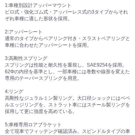
1:車種別設計アッパーマウント
ピロ式・強化ゴム式・アッパーレス式の3タイプからそれ
ぞれ車種に適した形状を採用。
2:アッパーシート
通常のタイプからベアリング付き・スラストベアリングと
車種に合わせたアッパーシートを採用。
3:高剛性スプリング
スプリングは性能と耐久性を重視し、SAE9254を採用。
62Φの内径を基準とし、一部車種には巻数や線形を変えた
専用のテーパースプリングを用意。
4:リング
高剛性なジュラルミン製リング。大口径ショックにはベベ
ルエッジリングを、ストラット車にはスチール製リングを
採用して更に強度を高めている。
5:車種専用ロアブラケット
全て現車でフィッテング確認済み。スピンドルタイプの車