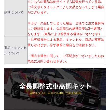
※こちらの商品は他サイトでも販売を行っている為、
ご注文頂くタイミングにより欠品となってしまう場合
納期について
がございます。
※万が一欠品してしまった場合、当店でご注文受付時
にご連絡致します。欠品商品の納期目安は3~4週間と
なります。(商品により前後する場合がございます)
・お客様都合による返品、キャンセル、商品の変更は
承りかねます。必ず事前に適合をご確認下さい。
返品・キャンセ
ルについて
・商品や適合に関して、ご不明点がございましたらお
気軽にお問い合わせ下さい。