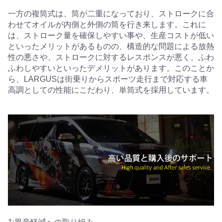
一方の複筒式は、筒が二重になっており、ストロークに合
わせてオイルが内側と外側の筒を行き来します。これに
は、ストローク量を確保しやすい事や、生産コストが低い
といったメリットがあるものの、構造的な問題による放熱
性の悪さや、ストロークに対するレスポンスが悪く、ふわ
ふわしやすいといったデメリットがあります。このことか
ら、LARGUSは街乗りからスポーツ走行まで対応する車
高調としての性能にこだわり、単筒式を採用しています。