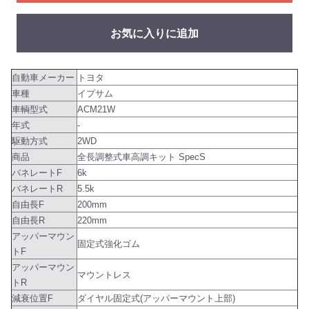
お気に入りに追加
自動車メーカー
トヨタ
車種
イプサム
車輌型式
ACM21W
年式
-
駆動方式
2WD
商品
全長調整式車高調キット SpecS
バネレートF
6k
バネレートR
5.5k
自由長F
200mm
自由長R
220mm
アッパーマウン
固定式強化ゴム
トF
アッパーマウン
マウントレス
トR
減衰位置F
ダイヤル固定式(アッパーマウント上部)