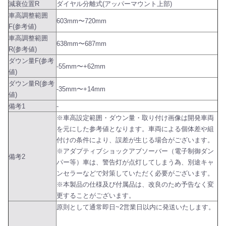
減衰位置R
ダイヤル分離式(アッパーマウント上部)
車高調整範囲
603mm〜720mm
F(参考値)
車高調整範囲
638mm〜687mm
R(参考値)
ダウン量F(参考
-55mm〜+62mm
値)
ダウン量R(参考
-35mm〜+14mm
値)
備考1
-
※車高設定範囲・ダウン量・取り付け画像は開発車両
を元にした参考値となります。車両による個体差や組
付けの条件により、誤差が生じる場合がございます。
※アダプティブショックアブソーバー（電子制御ダン
備考2
パー等）車は、警告灯が点灯してしまう為、別途キャ
ンセラーなどで対策していただく必要がございます。
※本製品の仕様及び付属品は、改良のため予告なく変
更することがございます。
原則として通常即日~2営業日以内に発送いたします。