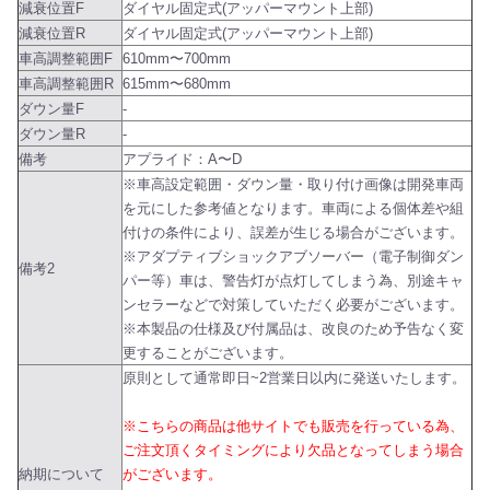
減衰位置F
ダイヤル固定式(アッパーマウント上部)
減衰位置R
ダイヤル固定式(アッパーマウント上部)
車高調整範囲F
610mm〜700mm
車高調整範囲R
615mm〜680mm
ダウン量F
-
ダウン量R
-
備考
アプライド：A〜D
※車高設定範囲・ダウン量・取り付け画像は開発車両
を元にした参考値となります。車両による個体差や組
付けの条件により、誤差が生じる場合がございます。
※アダプティブショックアブソーバー（電子制御ダン
備考2
パー等）車は、警告灯が点灯してしまう為、別途キャ
ンセラーなどで対策していただく必要がございます。
※本製品の仕様及び付属品は、改良のため予告なく変
更することがございます。
原則として通常即日~2営業日以内に発送いたします。
※こちらの商品は他サイトでも販売を行っている為、
ご注文頂くタイミングにより欠品となってしまう場合
納期について
がございます。