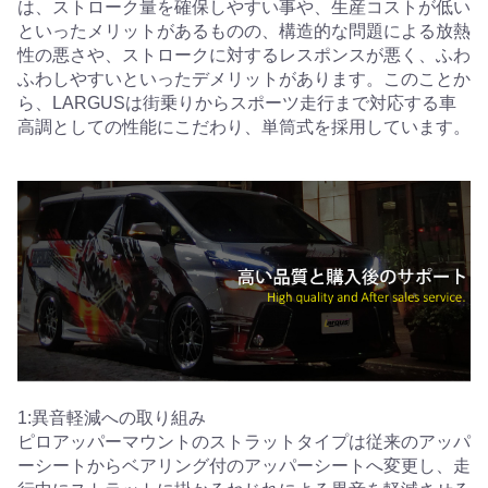
は、ストローク量を確保しやすい事や、生産コストが低い
といったメリットがあるものの、構造的な問題による放熱
性の悪さや、ストロークに対するレスポンスが悪く、ふわ
ふわしやすいといったデメリットがあります。このことか
ら、LARGUSは街乗りからスポーツ走行まで対応する車
高調としての性能にこだわり、単筒式を採用しています。
1:異音軽減への取り組み
ピロアッパーマウントのストラットタイプは従来のアッパ
ーシートからベアリング付のアッパーシートへ変更し、走