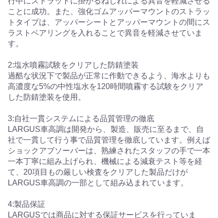
行中にストラットに掛かるねじれによる異音を軽減させる
ことに成功。また、強化ゴムアッパーマウントのストラッ
トタイプは、アッパーシートとアッパーマウントの間にス
ラストベアリングを入れることで異音を軽減させていま
す。
2:塩水噴霧試験をクリアした防錆塗装
過酷な状況下で製品が正常に作動できるよう、海水よりも
高濃度な5%の中性塩水を120時間噴霧する試験をクリア
した防錆塗装を使用。
3:自社一貫システムによる品質管理の徹底
LARGUS車高調は開発から、製造、販売に至るまで、自
社で一貫して行う事で品質管理を徹底しています。例えば
ショックアブソーバーは、熟練されたスタッフの手で一本
一本丁寧に組み上げられ、機械による減衰テスト等を経
て、20項目もの厳しい検査をクリアした製品だけが
LARGUS車高調の一部として組み込まれています。
4:製品保証
LARGUSでは商品に対する保証サービスを行っていま