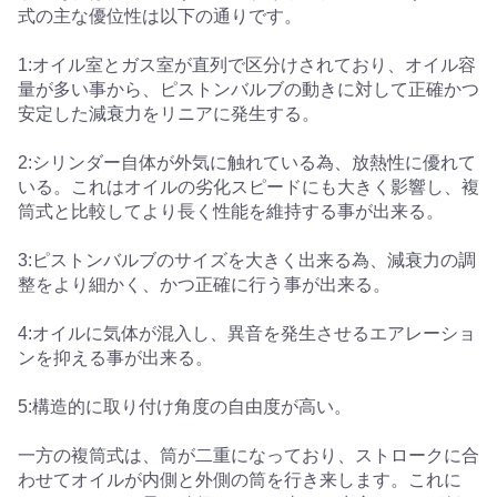
式の主な優位性は以下の通りです。
1:オイル室とガス室が直列で区分けされており、オイル容
量が多い事から、ピストンバルブの動きに対して正確かつ
安定した減衰力をリニアに発生する。
2:シリンダー自体が外気に触れている為、放熱性に優れて
いる。これはオイルの劣化スピードにも大きく影響し、複
筒式と比較してより長く性能を維持する事が出来る。
3:ピストンバルブのサイズを大きく出来る為、減衰力の調
整をより細かく、かつ正確に行う事が出来る。
4:オイルに気体が混入し、異音を発生させるエアレーショ
ンを抑える事が出来る。
5:構造的に取り付け角度の自由度が高い。
一方の複筒式は、筒が二重になっており、ストロークに合
わせてオイルが内側と外側の筒を行き来します。これに