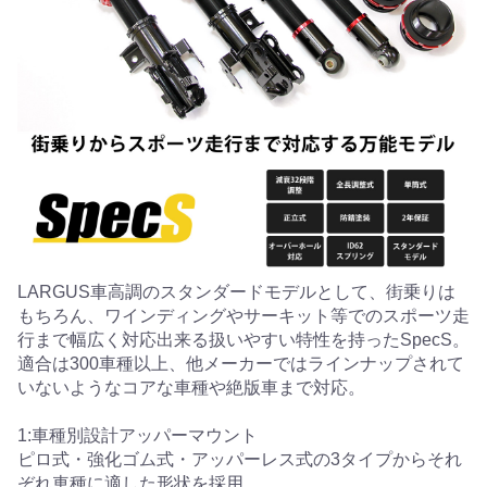
LARGUS車高調のスタンダードモデルとして、街乗りは
もちろん、ワインディングやサーキット等でのスポーツ走
行まで幅広く対応出来る扱いやすい特性を持ったSpecS。
適合は300車種以上、他メーカーではラインナップされて
いないようなコアな車種や絶版車まで対応。
1:車種別設計アッパーマウント
ピロ式・強化ゴム式・アッパーレス式の3タイプからそれ
ぞれ車種に適した形状を採用。