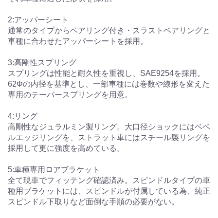
2:アッパーシート
通常のタイプからベアリング付き・スラストベアリングと
車種に合わせたアッパーシートを採用。
3:高剛性スプリング
スプリングは性能と耐久性を重視し、SAE9254を採用。
62Φの内径を基準とし、一部車種には巻数や線形を変えた
専用のテーパースプリングを用意。
4:リング
高剛性なジュラルミン製リング。大口径ショックにはベベ
ルエッジリングを、ストラット車にはスチール製リングを
採用して更に強度を高めている。
5:車種専用ロアブラケット
全て現車でフィッテング確認済み。スピンドルタイプの車
種用ブラケットには、スピンドルが付属している為、純正
スピンドル下取りなど面倒な手順の必要がない。