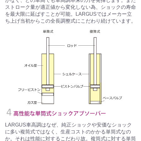
がなく、どの車高でも車高調本来の力を発揮します。また
ストローク量が適正値から変化しない為、ショックの寿命
を最大限に延ばすことが可能。LARGUSではメーカー立
ち上げ当初からこの全長調整式にこだわり続けています。
LARGUS車高調はなぜ、純正ショックや安価なショック
に多い複筒式ではなく、生産コストのかかる単筒式なの
か。それは性能に対するこだわり故。複筒式に対する単筒