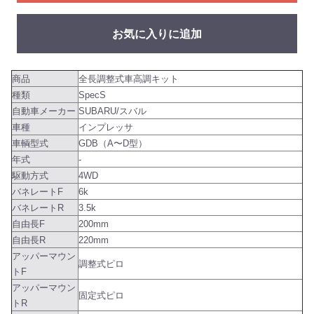
お気に入りに追加
商品
全長調整式車高調キット
種類
SpecS
自動車メーカー
SUBARU/スバル
車種
インプレッサ
車輌型式
GDB（A〜D型）
年式
-
駆動方式
4WD
バネレートF
6k
バネレートR
3.5k
自由長F
200mm
自由長R
220mm
アッパーマウン
調整式ピロ
トF
アッパーマウン
固定式ピロ
トR