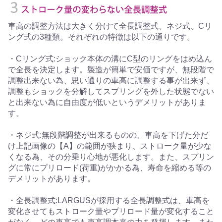
車高の調整方法は大きく分けて全長調整式、ネジ式、Cリ
ング式の3種類。それぞれの特徴は以下の通りです。
・Cリング式:ショック本体の溝にC型のリングをはめ込ん
で全長を決定します。製造が簡単で安価ですが、無段階で
調整出来ない為、思い通りの車高に調整する事が出来ず、
調整もショックを分解してスプリングを外した状態でない
と出来ない為に自由度が低いというデメリットがありま
す。
・ネジ式:無段階調整が出来るものの、車高を下げた分だ
け上記画像の【A】の範囲が狭まり、ストローク量が少な
くなる為、その分乗り心地が悪化します。また、スプリン
グに常にプリロード(荷重)がかかる為、寿命を縮める等の
デメリットがあります。
・全長調整式:LARGUSが採用する全長調整式は、車高を
変化させてもストローク量やプリロード量が変化すること