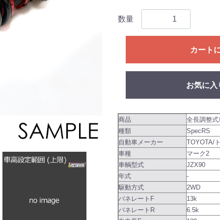
数量
カート
お気に入
商品
全長調整式
種類
SpecRS
自動車メーカー
TOYOTA/
車種
マーク2
車輌型式
JZX90
年式
-
駆動方式
2WD
バネレートF
13k
バネレートR
6.5k