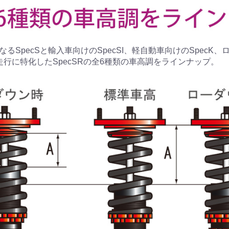
るSpecSと輸入車向けのSpecSI、軽自動車向けのSpecK
走行に特化したSpecSRの全6種類の車高調をラインナップ。