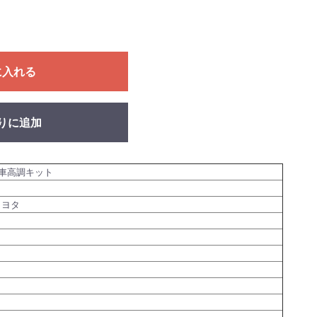
に入れる
りに追加
車高調キット
トヨタ