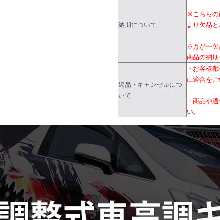
※こちらの
納期について
より欠品と
※万が一欠
商品の納期
・お客様都
に適合をご
返品・キャンセルにつ
いて
・商品や適
い。