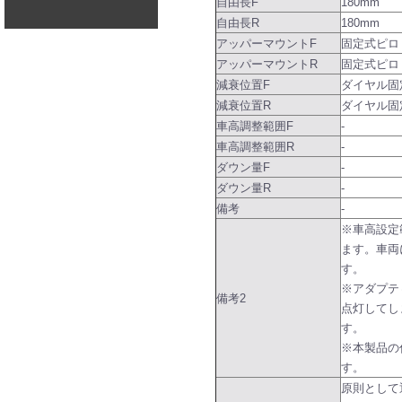
自由長F
180mm
自由長R
180mm
アッパーマウントF
固定式ピロ
アッパーマウントR
固定式ピロ
減衰位置F
ダイヤル固
減衰位置R
ダイヤル固
車高調整範囲F
-
車高調整範囲R
-
ダウン量F
-
ダウン量R
-
備考
-
※車高設定
ます。車両
す。
※アダプテ
備考2
点灯してし
す。
※本製品の
す。
原則として