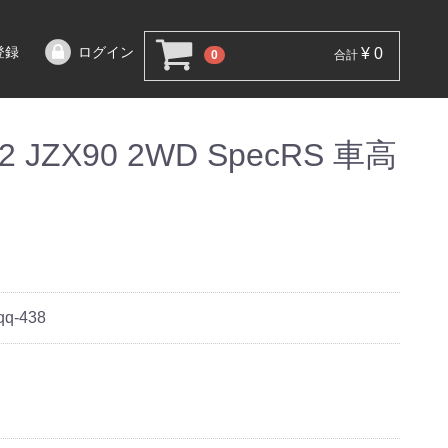
登録
ログイン
¥ 0
0
合計
JZX90 2WD SpecRS 車高
qq-438