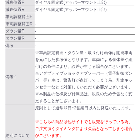
減衰位置F
ダイヤル固定式(アッパーマウント上部)
減衰位置R
ダイヤル固定式(アッパーマウント上部)
車高調整範囲F
-
車高調整範囲R
-
ダウン量F
-
ダウン量R
-
備考
-
※車高設定範囲・ダウン量・取り付け画像は開発車両
を元にした参考値となります。車両による個体差や組
付けの条件により、誤差が生じる場合がございます。
※アダプティブショックアブソーバー（電子制御ダン
備考2
パー等）車は、警告灯が点灯してしまう為、別途キャ
ンセラーなどで対策していただく必要がございます。
※本製品の仕様及び付属品は、改良のため予告なく変
更することがございます。
原則として通常即日~2営業日以内に発送いたします。
※こちらの商品は他サイトでも販売を行っている為、
ご注文頂くタイミングにより欠品となってしまう場合
納期について
がございます。