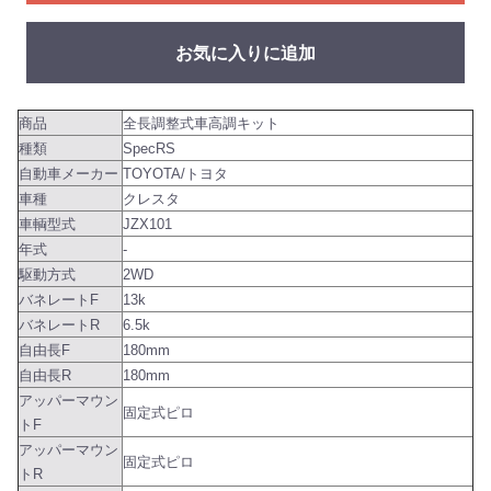
お気に入りに追加
商品
全長調整式車高調キット
種類
SpecRS
自動車メーカー
TOYOTA/トヨタ
車種
クレスタ
車輌型式
JZX101
年式
-
駆動方式
2WD
バネレートF
13k
バネレートR
6.5k
自由長F
180mm
自由長R
180mm
アッパーマウン
固定式ピロ
トF
アッパーマウン
固定式ピロ
トR