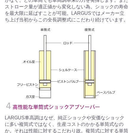
がなく、どの車高でも車高調本来の力を発揮します。また
ストローク量が適正値から変化しない為、ショックの寿命
を最大限に延ばすことが可能。LARGUSではメーカー立
ち上げ当初からこの全長調整式にこだわり続けています。
LARGUS車高調はなぜ、純正ショックや安価なショック
に多い複筒式ではなく、生産コストのかかる単筒式なの
か。それは性能に対するこだわり故。複筒式に対する単筒