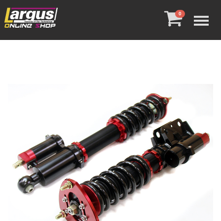
Menu
0