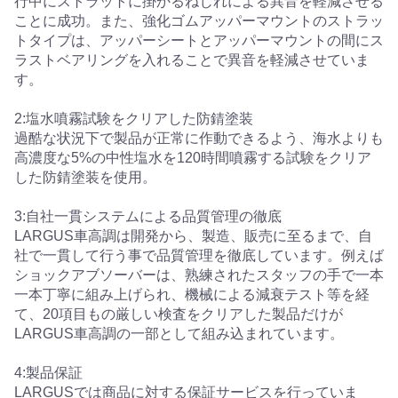
行中にストラットに掛かるねじれによる異音を軽減させる
ことに成功。また、強化ゴムアッパーマウントのストラッ
トタイプは、アッパーシートとアッパーマウントの間にス
ラストベアリングを入れることで異音を軽減させていま
す。
2:塩水噴霧試験をクリアした防錆塗装
過酷な状況下で製品が正常に作動できるよう、海水よりも
高濃度な5%の中性塩水を120時間噴霧する試験をクリア
した防錆塗装を使用。
3:自社一貫システムによる品質管理の徹底
LARGUS車高調は開発から、製造、販売に至るまで、自
社で一貫して行う事で品質管理を徹底しています。例えば
ショックアブソーバーは、熟練されたスタッフの手で一本
一本丁寧に組み上げられ、機械による減衰テスト等を経
て、20項目もの厳しい検査をクリアした製品だけが
LARGUS車高調の一部として組み込まれています。
4:製品保証
LARGUSでは商品に対する保証サービスを行っていま