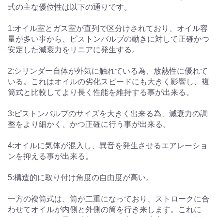
式の主な優位性は以下の通りです。
1:オイル室とガス室が直列で区分けされており、オイル容
量が多い事から、ピストンバルブの動きに対して正確かつ
安定した減衰力をリニアに発生する。
2:シリンダー自体が外気に触れている為、放熱性に優れて
いる。これはオイルの劣化スピードにも大きく影響し、複
筒式と比較してより長く性能を維持する事が出来る。
3:ピストンバルブのサイズを大きく出来る為、減衰力の調
整をより細かく、かつ正確に行う事が出来る。
4:オイルに気体が混入し、異音を発生させるエアレーショ
ンを抑える事が出来る。
5:構造的に取り付け角度の自由度が高い。
一方の複筒式は、筒が二重になっており、ストロークに合
わせてオイルが内側と外側の筒を行き来します。これに