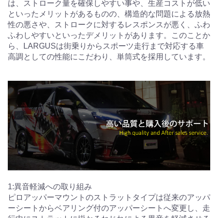
は、ストローク量を確保しやすい事や、生産コストが低い
といったメリットがあるものの、構造的な問題による放熱
性の悪さや、ストロークに対するレスポンスが悪く、ふわ
ふわしやすいといったデメリットがあります。このことか
ら、LARGUSは街乗りからスポーツ走行まで対応する車
高調としての性能にこだわり、単筒式を採用しています。
1:異音軽減への取り組み
ピロアッパーマウントのストラットタイプは従来のアッパ
ーシートからベアリング付のアッパーシートへ変更し、走