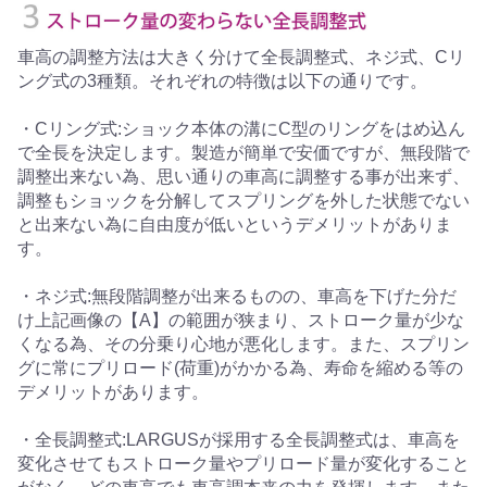
車高の調整方法は大きく分けて全長調整式、ネジ式、Cリ
ング式の3種類。それぞれの特徴は以下の通りです。
・Cリング式:ショック本体の溝にC型のリングをはめ込ん
で全長を決定します。製造が簡単で安価ですが、無段階で
調整出来ない為、思い通りの車高に調整する事が出来ず、
調整もショックを分解してスプリングを外した状態でない
と出来ない為に自由度が低いというデメリットがありま
す。
・ネジ式:無段階調整が出来るものの、車高を下げた分だ
け上記画像の【A】の範囲が狭まり、ストローク量が少な
くなる為、その分乗り心地が悪化します。また、スプリン
グに常にプリロード(荷重)がかかる為、寿命を縮める等の
デメリットがあります。
・全長調整式:LARGUSが採用する全長調整式は、車高を
変化させてもストローク量やプリロード量が変化すること