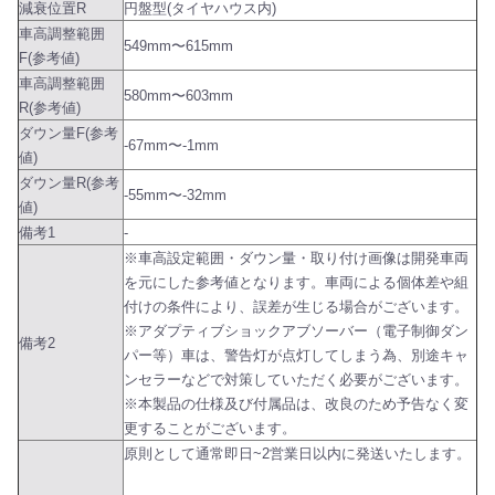
減衰位置R
円盤型(タイヤハウス内)
車高調整範囲
549mm〜615mm
F(参考値)
車高調整範囲
580mm〜603mm
R(参考値)
ダウン量F(参考
-67mm〜-1mm
値)
ダウン量R(参考
-55mm〜-32mm
値)
備考1
-
※車高設定範囲・ダウン量・取り付け画像は開発車両
を元にした参考値となります。車両による個体差や組
付けの条件により、誤差が生じる場合がございます。
※アダプティブショックアブソーバー（電子制御ダン
備考2
パー等）車は、警告灯が点灯してしまう為、別途キャ
ンセラーなどで対策していただく必要がございます。
※本製品の仕様及び付属品は、改良のため予告なく変
更することがございます。
原則として通常即日~2営業日以内に発送いたします。