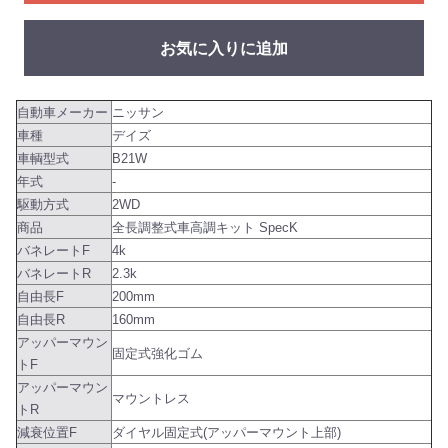
お気に入りに追加
自動車メーカー
ニッサン
車種
デイズ
車輌型式
B21W
年式
-
駆動方式
2WD
商品
全長調整式車高調キット SpecK
バネレートF
4k
バネレートR
2.3k
自由長F
200mm
自由長R
160mm
アッパーマウン
固定式強化ゴム
トF
アッパーマウン
マウントレス
トR
減衰位置F
ダイヤル固定式(アッパーマウント上部)