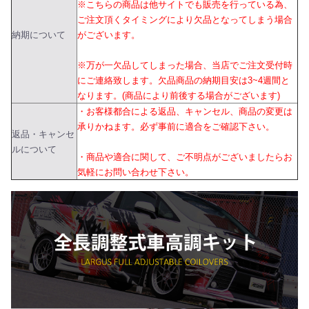
※こちらの商品は他サイトでも販売を行っている為、
ご注文頂くタイミングにより欠品となってしまう場合
納期について
がございます。
※万が一欠品してしまった場合、当店でご注文受付時
にご連絡致します。欠品商品の納期目安は3~4週間と
なります。(商品により前後する場合がございます)
・お客様都合による返品、キャンセル、商品の変更は
承りかねます。必ず事前に適合をご確認下さい。
返品・キャンセ
ルについて
・商品や適合に関して、ご不明点がございましたらお
気軽にお問い合わせ下さい。