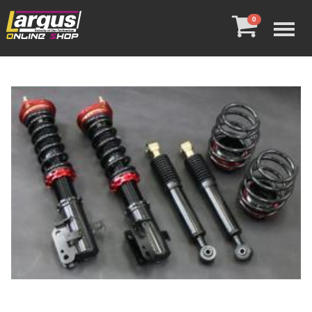
Menu
0