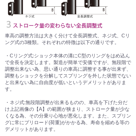
車高の調整方法は大きく分けて全長調整式、ネジ式、Cリ
ング式の3種類。それぞれの特徴は以下の通りです。
・Cリング式:ショック本体の溝にC型のリングをはめ込ん
で全長を決定します。製造が簡単で安価ですが、無段階で
調整出来ない為、思い通りの車高に調整する事が出来ず、
調整もショックを分解してスプリングを外した状態でない
と出来ない為に自由度が低いというデメリットがありま
す。
・ネジ式:無段階調整が出来るものの、車高を下げた分だ
け上記画像の【A】の範囲が狭まり、ストローク量が少な
くなる為、その分乗り心地が悪化します。また、スプリン
グに常にプリロード(荷重)がかかる為、寿命を縮める等の
デメリットがあります。