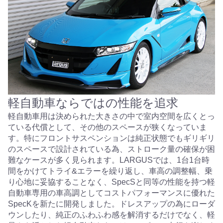
軽自動車ならではの性能を追求
軽自動車用は決められた大きさの中で室内空間を広くとっ
ている代償として、その他のスペースが狭くなっていま
す。特にフロントサスペンションは純正状態でもギリギリ
のスペースで設計されている為、ストローク量の確保が困
難なケースが多く見られます。LARGUSでは、1台1台時
間をかけてトライ&エラーを繰り返し、車高の調整幅、乗
り心地に妥協することなく、SpecSと同等の性能を持つ軽
自動車専用の車高調としてコストパフォーマンスに優れた
SpecKを新たに開発しました。ドレスアップの為にローダ
ウンしたり、純正のふわふわ感を解消するだけでなく、軽