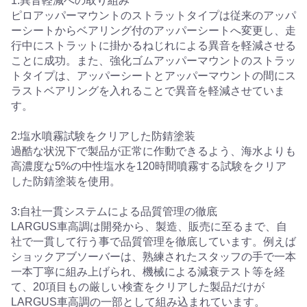
1:異音軽減への取り組み
ピロアッパーマウントのストラットタイプは従来のアッパ
ーシートからベアリング付のアッパーシートへ変更し、走
行中にストラットに掛かるねじれによる異音を軽減させる
ことに成功。また、強化ゴムアッパーマウントのストラッ
トタイプは、アッパーシートとアッパーマウントの間にス
ラストベアリングを入れることで異音を軽減させていま
す。
2:塩水噴霧試験をクリアした防錆塗装
過酷な状況下で製品が正常に作動できるよう、海水よりも
高濃度な5%の中性塩水を120時間噴霧する試験をクリア
した防錆塗装を使用。
3:自社一貫システムによる品質管理の徹底
LARGUS車高調は開発から、製造、販売に至るまで、自
社で一貫して行う事で品質管理を徹底しています。例えば
ショックアブソーバーは、熟練されたスタッフの手で一本
一本丁寧に組み上げられ、機械による減衰テスト等を経
て、20項目もの厳しい検査をクリアした製品だけが
LARGUS車高調の一部として組み込まれています。