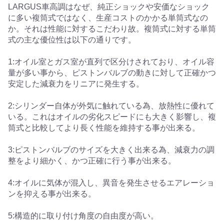
LARGUS車高調はなぜ、純正ショックや安価なショック
に多い複筒式ではなく、生産コストのかかる単筒式なの
か。それは性能に対するこだわり故。複筒式に対する単筒
式の主な優位性は以下の通りです。
1:オイル室とガス室が直列で区分けされており、オイル容
量が多い事から、ピストンバルブの動きに対して正確かつ
安定した減衰力をリニアに発生する。
2:シリンダー自体が外気に触れている為、放熱性に優れて
いる。これはオイルの劣化スピードにも大きく影響し、複
筒式と比較してより長く性能を維持する事が出来る。
3:ピストンバルブのサイズを大きく出来る為、減衰力の調
整をより細かく、かつ正確に行う事が出来る。
4:オイルに気体が混入し、異音を発生させるエアレーショ
ンを抑える事が出来る。
5:構造的に取り付け角度の自由度が高い。