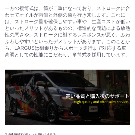
一方の複筒式は、筒が二重になっており、ストロークに合
わせてオイルが内側と外側の筒を行き来します。これに
は、ストローク量を確保しやすい事や、生産コストが低い
といったメリットがあるものの、構造的な問題による放熱
性の悪さや、ストロークに対するレスポンスが悪く、ふわ
ふわしやすいといったデメリットがあります。このことか
ら、LARGUSは街乗りからスポーツ走行まで対応する車
高調としての性能にこだわり、単筒式を採用しています。