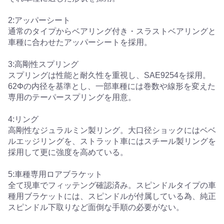
2:アッパーシート
通常のタイプからベアリング付き・スラストベアリングと
車種に合わせたアッパーシートを採用。
3:高剛性スプリング
スプリングは性能と耐久性を重視し、SAE9254を採用。
62Φの内径を基準とし、一部車種には巻数や線形を変えた
専用のテーパースプリングを用意。
4:リング
高剛性なジュラルミン製リング。大口径ショックにはベベ
ルエッジリングを、ストラット車にはスチール製リングを
採用して更に強度を高めている。
5:車種専用ロアブラケット
全て現車でフィッテング確認済み。スピンドルタイプの車
種用ブラケットには、スピンドルが付属している為、純正
スピンドル下取りなど面倒な手順の必要がない。