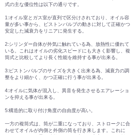
式の主な優位性は以下の通りです。
1:オイル室とガス室が直列で区分けされており、オイル容
量が多い事から、ピストンバルブの動きに対して正確かつ
安定した減衰力をリニアに発生する。
2:シリンダー自体が外気に触れている為、放熱性に優れて
いる。これはオイルの劣化スピードにも大きく影響し、複
筒式と比較してより長く性能を維持する事が出来る。
3:ピストンバルブのサイズを大きく出来る為、減衰力の調
整をより細かく、かつ正確に行う事が出来る。
4:オイルに気体が混入し、異音を発生させるエアレーショ
ンを抑える事が出来る。
5:構造的に取り付け角度の自由度が高い。
一方の複筒式は、筒が二重になっており、ストロークに合
わせてオイルが内側と外側の筒を行き来します。これに