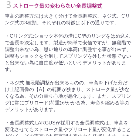
車高の調整方法は大きく分けて全長調整式、ネジ式、Cリ
ング式の3種類。それぞれの特徴は以下の通りです。
・Cリング式:ショック本体の溝にC型のリングをはめ込ん
で全長を決定します。製造が簡単で安価ですが、無段階で
調整出来ない為、思い通りの車高に調整する事が出来ず、
調整もショックを分解してスプリングを外した状態でない
と出来ない為に自由度が低いというデメリットがありま
す。
・ネジ式:無段階調整が出来るものの、車高を下げた分だ
け上記画像の【A】の範囲が狭まり、ストローク量が少な
くなる為、その分乗り心地が悪化します。また、スプリン
グに常にプリロード(荷重)がかかる為、寿命を縮める等の
デメリットがあります。
・全長調整式:LARGUSが採用する全長調整式は、車高を
変化させてもストローク量やプリロード量が変化すること