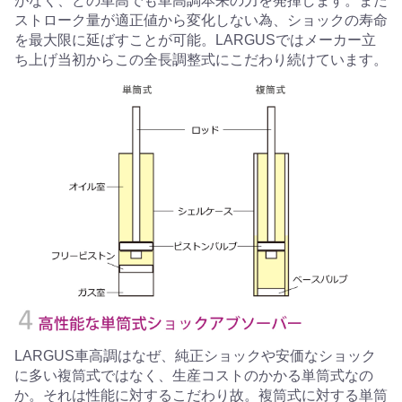
がなく、どの車高でも車高調本来の力を発揮します。また
ストローク量が適正値から変化しない為、ショックの寿命
を最大限に延ばすことが可能。LARGUSではメーカー立
ち上げ当初からこの全長調整式にこだわり続けています。
LARGUS車高調はなぜ、純正ショックや安価なショック
に多い複筒式ではなく、生産コストのかかる単筒式なの
か。それは性能に対するこだわり故。複筒式に対する単筒