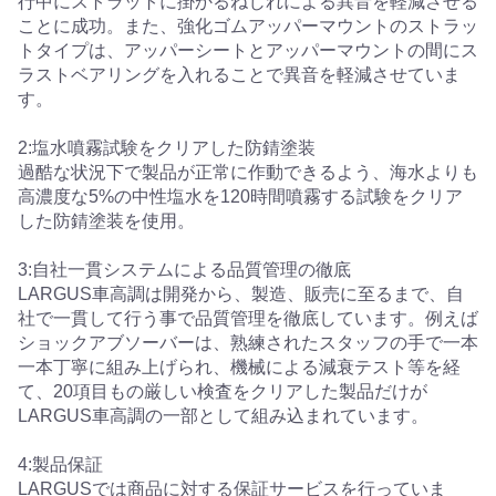
行中にストラットに掛かるねじれによる異音を軽減させる
ことに成功。また、強化ゴムアッパーマウントのストラッ
トタイプは、アッパーシートとアッパーマウントの間にス
ラストベアリングを入れることで異音を軽減させていま
す。
2:塩水噴霧試験をクリアした防錆塗装
過酷な状況下で製品が正常に作動できるよう、海水よりも
高濃度な5%の中性塩水を120時間噴霧する試験をクリア
した防錆塗装を使用。
3:自社一貫システムによる品質管理の徹底
LARGUS車高調は開発から、製造、販売に至るまで、自
社で一貫して行う事で品質管理を徹底しています。例えば
ショックアブソーバーは、熟練されたスタッフの手で一本
一本丁寧に組み上げられ、機械による減衰テスト等を経
て、20項目もの厳しい検査をクリアした製品だけが
LARGUS車高調の一部として組み込まれています。
4:製品保証
LARGUSでは商品に対する保証サービスを行っていま