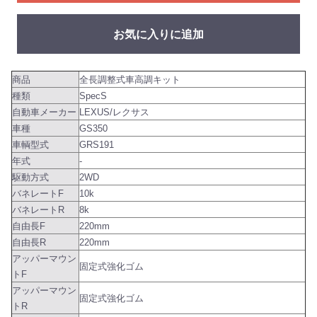
お気に入りに追加
商品
全長調整式車高調キット
種類
SpecS
自動車メーカー
LEXUS/レクサス
車種
GS350
車輌型式
GRS191
年式
-
駆動方式
2WD
バネレートF
10k
バネレートR
8k
自由長F
220mm
自由長R
220mm
アッパーマウン
固定式強化ゴム
トF
アッパーマウン
固定式強化ゴム
トR