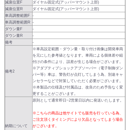
減衰位置F
ダイヤル固定式(アッパーマウント上部)
減衰位置R
ダイヤル固定式(アッパーマウント上部)
車高調整範囲F
-
車高調整範囲R
-
ダウン量F
-
ダウン量R
-
備考
-
※車高設定範囲・ダウン量・取り付け画像は開発車両
を元にした参考値となります。車両による個体差や組
付けの条件により、誤差が生じる場合がございます。
※アダプティブショックアブソーバー（電子制御ダン
備考2
パー等）車は、警告灯が点灯してしまう為、別途キャ
ンセラーなどで対策していただく必要がございます。
※本製品の仕様及び付属品は、改良のため予告なく変
更することがございます。
原則として通常即日~2営業日以内に発送いたします。
※こちらの商品は他サイトでも販売を行っている為、
ご注文頂くタイミングにより欠品となってしまう場合
納期について
がございます。