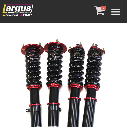
Menu
0