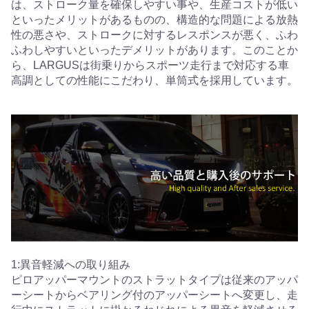
は、ストローク量を確保しやすい事や、生産コストが低い
といったメリットがあるものの、構造的な問題による放熱
性の悪さや、ストロークに対するレスポンスが悪く、ふわ
ふわしやすいといったデメリットがあります。このことか
ら、LARGUSは街乗りからスポーツ走行まで対応する車
高調としての性能にこだわり、単筒式を採用しています。
1:異音軽減への取り組み
ピロアッパーマウントのストラットタイプは従来のアッパ
ーシートからベアリング付のアッパーシートへ変更し、走