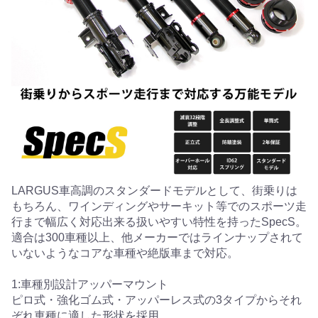
LARGUS車高調のスタンダードモデルとして、街乗りは
もちろん、ワインディングやサーキット等でのスポーツ走
行まで幅広く対応出来る扱いやすい特性を持ったSpecS。
適合は300車種以上、他メーカーではラインナップされて
いないようなコアな車種や絶版車まで対応。
1:車種別設計アッパーマウント
ピロ式・強化ゴム式・アッパーレス式の3タイプからそれ
ぞれ車種に適した形状を採用。