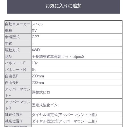
お気に入りに追加
自動車メーカー
スバル
車種
XV
車輌型式
GP7
年式
-
駆動方式
4WD
商品
全長調整式車高調キット SpecS
バネレートF
10k
バネレートR
6k
自由長F
200mm
自由長R
200mm
アッパーマウン
調整式ピロ
トF
アッパーマウン
固定式強化ゴム
トR
減衰位置F
ダイヤル固定式(アッパーマウント上部)
減衰位置R
ダイヤル固定式(アッパーマウント上部)