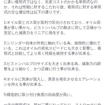
に多い複筒式ではなく、生産コストのかかる単筒式なの
か。それは性能に対するこだわり故。複筒式に対する単筒
式の主な優位性は以下の通りです。
1:オイル室とガス室が直列で区分けされており、オイル容
量が多い事から、ピストンバルブの動きに対して正確かつ
安定した減衰力をリニアに発生する。
2:シリンダー自体が外気に触れている為、放熱性に優れて
いる。これはオイルの劣化スピードにも大きく影響し、複
筒式と比較してより長く性能を維持する事が出来る。
3:ピストンバルブのサイズを大きく出来る為、減衰力の調
整をより細かく、かつ正確に行う事が出来る。
4:オイルに気体が混入し、異音を発生させるエアレーショ
ンを抑える事が出来る。
5:構造的に取り付け角度の自由度が高い。
一方の複筒式は、筒が二重になっており、ストロークに合