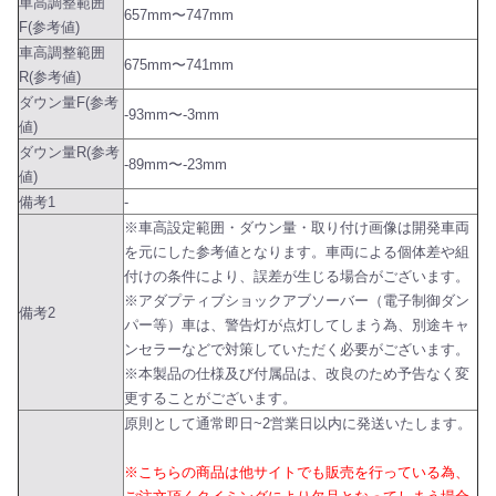
車高調整範囲
657mm〜747mm
F(参考値)
車高調整範囲
675mm〜741mm
R(参考値)
ダウン量F(参考
-93mm〜-3mm
値)
ダウン量R(参考
-89mm〜-23mm
値)
備考1
-
※車高設定範囲・ダウン量・取り付け画像は開発車両
を元にした参考値となります。車両による個体差や組
付けの条件により、誤差が生じる場合がございます。
※アダプティブショックアブソーバー（電子制御ダン
備考2
パー等）車は、警告灯が点灯してしまう為、別途キャ
ンセラーなどで対策していただく必要がございます。
※本製品の仕様及び付属品は、改良のため予告なく変
更することがございます。
原則として通常即日~2営業日以内に発送いたします。
※こちらの商品は他サイトでも販売を行っている為、