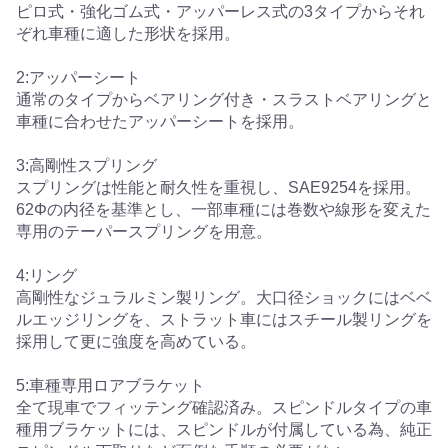
ピロ式・強化ゴム式・アッパーレス式の3タイプからそれ
ぞれ車種に適した形状を採用。
2:アッパーシート
通常のタイプからベアリング付き・スラストベアリングと
車種に合わせたアッパーシートを採用。
3:高剛性スプリング
スプリングは性能と耐久性を重視し、SAE9254を採用。
62Φの内径を基準とし、一部車種には巻数や線形を変えた
専用のテーパースプリングを用意。
4:リング
高剛性なジュラルミン製リング。大口径ショックにはベベ
ルエッジリングを、ストラット車にはスチール製リングを
採用して更に強度を高めている。
5:車種専用ロアブラケット
全て現車でフィッテング確認済み。スピンドルタイプの車
種用ブラケットには、スピンドルが付属している為、純正