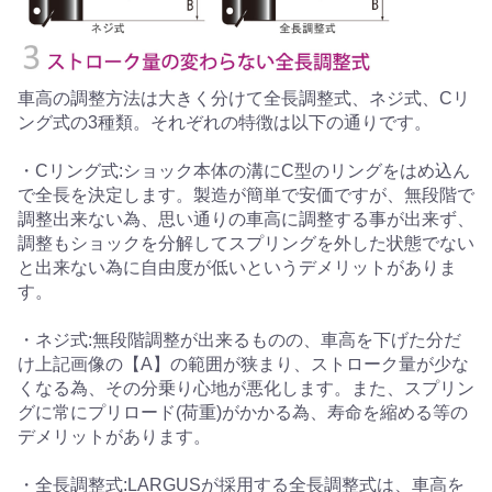
車高の調整方法は大きく分けて全長調整式、ネジ式、Cリ
ング式の3種類。それぞれの特徴は以下の通りです。
・Cリング式:ショック本体の溝にC型のリングをはめ込ん
で全長を決定します。製造が簡単で安価ですが、無段階で
調整出来ない為、思い通りの車高に調整する事が出来ず、
調整もショックを分解してスプリングを外した状態でない
と出来ない為に自由度が低いというデメリットがありま
す。
・ネジ式:無段階調整が出来るものの、車高を下げた分だ
け上記画像の【A】の範囲が狭まり、ストローク量が少な
くなる為、その分乗り心地が悪化します。また、スプリン
グに常にプリロード(荷重)がかかる為、寿命を縮める等の
デメリットがあります。
・全長調整式:LARGUSが採用する全長調整式は、車高を