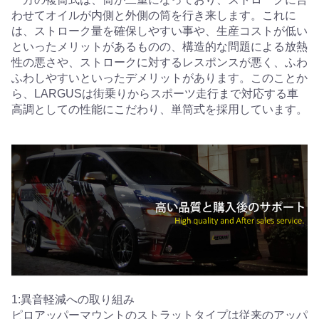
わせてオイルが内側と外側の筒を行き来します。これに
は、ストローク量を確保しやすい事や、生産コストが低い
といったメリットがあるものの、構造的な問題による放熱
性の悪さや、ストロークに対するレスポンスが悪く、ふわ
ふわしやすいといったデメリットがあります。このことか
ら、LARGUSは街乗りからスポーツ走行まで対応する車
高調としての性能にこだわり、単筒式を採用しています。
1:異音軽減への取り組み
ピロアッパーマウントのストラットタイプは従来のアッパ