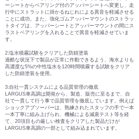
ーシートからベアリング付のアッパーシートへ変更し、走
行中にストラットに掛かるねじれによる異音を軽減させる
ことに成功。また、強化ゴムアッパーマウントのストラッ
トタイプは、アッパーシートとアッパーマウントの間にス
ラストベアリングを入れることで異音を軽減させていま
す。
2:塩水噴霧試験をクリアした防錆塗装
過酷な状況下で製品が正常に作動できるよう、海水よりも
高濃度な5%の中性塩水を120時間噴霧する試験をクリア
した防錆塗装を使用。
3:自社一貫システムによる品質管理の徹底
LARGUS車高調は開発から、製造、販売に至るまで、自
社で一貫して行う事で品質管理を徹底しています。例えば
ショックアブソーバーは、熟練されたスタッフの手で一本
一本丁寧に組み上げられ、機械による減衰テスト等を経
て、20項目もの厳しい検査をクリアした製品だけが
LARGUS車高調の一部として組み込まれています。