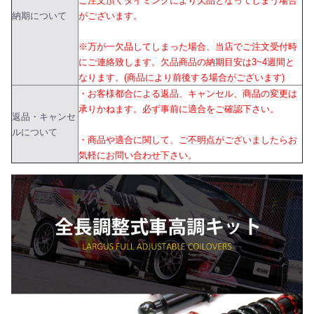
ご注文頂くタイミングにより欠品となってしまう場合
納期について
がございます。
※万が一欠品してしまった場合、当店でご注文受付時
にご連絡致します。欠品商品の納期目安は3~4週間と
なります。(商品により前後する場合がございます)
・お客様都合による返品、キャンセル、商品の変更は
承りかねます。必ず事前に適合をご確認下さい。
返品・キャンセ
ルについて
・商品や適合に関して、ご不明点がございましたらお
気軽にお問い合わせ下さい。