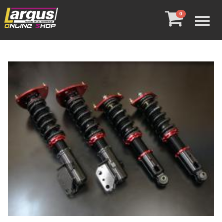
Menu
0