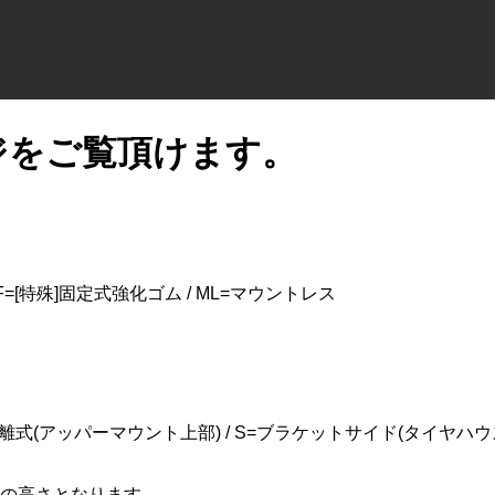
ジをご覧頂けます。
SF=[特殊]固定式強化ゴム / ML=マウントレス
式(アッパーマウント上部) / S=ブラケットサイド(タイヤハウス内) 
の高さとなります。