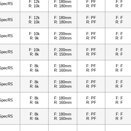
F: 12k
F: 180mm
F: PF
F: F
SpecRS
R: 10k
R: 180mm
R: PF
R: F
F: 12k
F: 180mm
F: PF
F: F
SpecRS
R: 10k
R: 180mm
R: PF
R: F
F: 10k
F: 200mm
F: PF
F: F
SpecRS
R: 9k
R: 200mm
R: PF
R: F
F: 10k
F: 200mm
F: PF
F: F
SpecRS
R: 8k
R: 150mm
R: PF
R: F
F: 8k
F: 180mm
F: PF
F: F
SpecRS
R: 6k
R: 160mm
R: PF
R: F
F: 8k
F: 180mm
F: PF
F: F
SpecRS
R: 6k
R: 160mm
R: PF
R: F
F: 8k
F: 180mm
F: PF
F: F
SpecRS
R: 6k
R: 160mm
R: PF
R: F
F: 8k
F: 180mm
F: PF
F: F
SpecRS
R: 6k
R: 160mm
R: PF
R: F