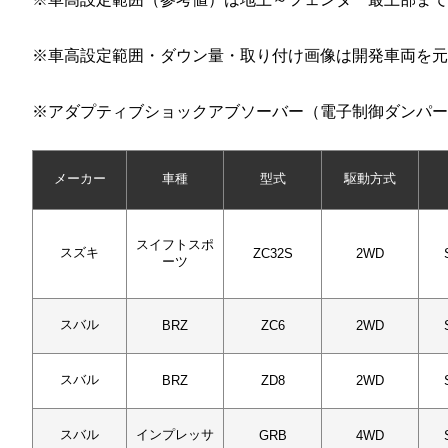
※車高設定範囲・ダウン量・取り付け画像は開発車両を元
※アダプティブショックアブソーバー（電子制御ダンパー
メーカー
車種
型式
駆動方式
スイフトスポ
スズキ
ZC32S
2WD
ーツ
スバル
BRZ
ZC6
2WD
スバル
BRZ
ZD8
2WD
スバル
インプレッサ
GRB
4WD