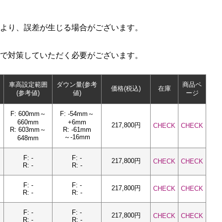
より、誤差が生じる場合がございます。
で対策していただく必要がございます。
車高設定範囲
ダウン量(参考
商品ペ
価格(税込)
在庫
(参考値)
値)
ージ
F: 600mm～
F: -54mm～
660mm
+6mm
217,800円
CHECK
CHECK
R: 603mm～
R: -61mm
～-16mm
648mm
F: -
F: -
217,800円
CHECK
CHECK
R: -
R: -
F: -
F: -
217,800円
CHECK
CHECK
R: -
R: -
F: -
F: -
217,800円
CHECK
CHECK
R: -
R: -