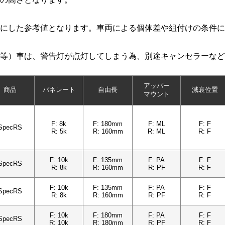
にした参考値となります。車両による個体差や組付けの条件に
等）車は、警告灯が点灯してしまう為、別途キャンセラーなど
アッパー
商品
バネレート
自由長
減衰位置
マウント
F: 8k
F: 180mm
F: ML
F: F
SpecRS
R: 5k
R: 160mm
R: ML
R: F
F: 10k
F: 135mm
F: PA
F: F
SpecRS
R: 8k
R: 160mm
R: PF
R: F
F: 10k
F: 135mm
F: PA
F: F
SpecRS
R: 8k
R: 160mm
R: PF
R: F
F: 10k
F: 180mm
F: PA
F: F
SpecRS
R: 10k
R: 180mm
R: PF
R: F