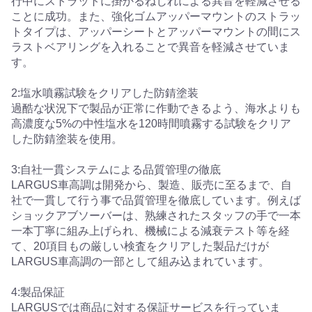
行中にストラットに掛かるねじれによる異音を軽減させる
ことに成功。また、強化ゴムアッパーマウントのストラッ
トタイプは、アッパーシートとアッパーマウントの間にス
ラストベアリングを入れることで異音を軽減させていま
す。
2:塩水噴霧試験をクリアした防錆塗装
過酷な状況下で製品が正常に作動できるよう、海水よりも
高濃度な5%の中性塩水を120時間噴霧する試験をクリア
した防錆塗装を使用。
3:自社一貫システムによる品質管理の徹底
LARGUS車高調は開発から、製造、販売に至るまで、自
社で一貫して行う事で品質管理を徹底しています。例えば
ショックアブソーバーは、熟練されたスタッフの手で一本
一本丁寧に組み上げられ、機械による減衰テスト等を経
て、20項目もの厳しい検査をクリアした製品だけが
LARGUS車高調の一部として組み込まれています。
4:製品保証
LARGUSでは商品に対する保証サービスを行っていま