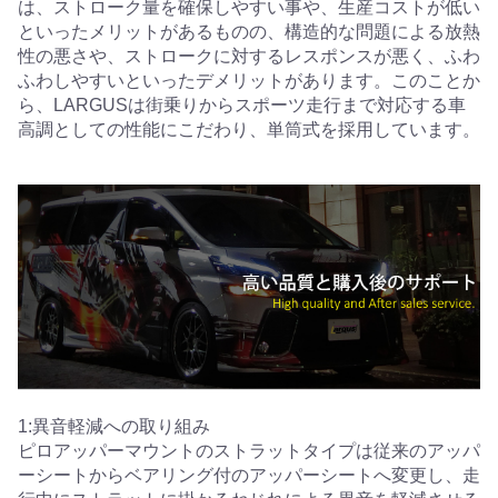
は、ストローク量を確保しやすい事や、生産コストが低い
といったメリットがあるものの、構造的な問題による放熱
性の悪さや、ストロークに対するレスポンスが悪く、ふわ
ふわしやすいといったデメリットがあります。このことか
ら、LARGUSは街乗りからスポーツ走行まで対応する車
高調としての性能にこだわり、単筒式を採用しています。
1:異音軽減への取り組み
ピロアッパーマウントのストラットタイプは従来のアッパ
ーシートからベアリング付のアッパーシートへ変更し、走