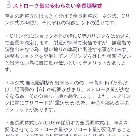
車高の調整方法は大きく分けて全長調整式、ネジ式、Cリ
ング式の3種類。それぞれの特徴は以下の通りです。
・Cリング式:ショック本体の溝にC型のリングをはめ込ん
で全長を決定します。製造が簡単で安価ですが、無段階で
調整出来ない為、思い通りの車高に調整する事が出来ず、
調整もショックを分解してスプリングを外した状態でない
と出来ない為に自由度が低いというデメリットがありま
す。
・ネジ式:無段階調整が出来るものの、車高を下げた分だ
け上記画像の【A】の範囲が狭まり、ストローク量が少な
くなる為、その分乗り心地が悪化します。また、スプリン
グに常にプリロード(荷重)がかかる為、寿命を縮める等の
デメリットがあります。
・全長調整式:LARGUSが採用する全長調整式は、車高を
変化させてもストローク量やプリロード量が変化すること