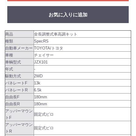
お気に入りに追加
商品
全長調整式車高調キット
種類
SpecRS
自動車メーカー
TOYOTA/トヨタ
車種
チェイサー
車輌型式
JZX101
年式
-
駆動方式
2WD
バネレートF
13k
バネレートR
6.5k
自由長F
180mm
自由長R
180mm
アッパーマウン
固定式ピロ
トF
アッパーマウン
固定式ピロ
トR