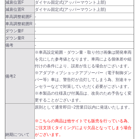
減衰位置F
ダイヤル固定式(アッパーマウント上部)
減衰位置R
ダイヤル固定式(アッパーマウント上部)
車高調整範囲F
-
車高調整範囲R
-
ダウン量F
-
ダウン量R
-
備考
-
※車高設定範囲・ダウン量・取り付け画像は開発車両
を元にした参考値となります。車両による個体差や組
付けの条件により、誤差が生じる場合がございます。
※アダプティブショックアブソーバー（電子制御ダン
備考2
パー等）車は、警告灯が点灯してしまう為、別途キャ
ンセラーなどで対策していただく必要がございます。
※本製品の仕様及び付属品は、改良のため予告なく変
更することがございます。
原則として通常即日~2営業日以内に発送いたします。
※こちらの商品は他サイトでも販売を行っている為、
ご注文頂くタイミングにより欠品となってしまう場合
納期について
がございます。