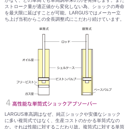
がなく、どの車高でも車高調本来の力を発揮します。また
ストローク量が適正値から変化しない為、ショックの寿命
を最大限に延ばすことが可能。LARGUSではメーカー立
ち上げ当初からこの全長調整式にこだわり続けています。
LARGUS車高調はなぜ、純正ショックや安価なショック
に多い複筒式ではなく、生産コストのかかる単筒式なの
か。それは性能に対するこだわり故。複筒式に対する単筒