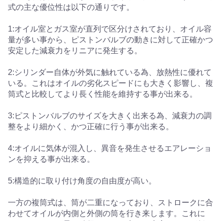
式の主な優位性は以下の通りです。
1:オイル室とガス室が直列で区分けされており、オイル容
量が多い事から、ピストンバルブの動きに対して正確かつ
安定した減衰力をリニアに発生する。
2:シリンダー自体が外気に触れている為、放熱性に優れて
いる。これはオイルの劣化スピードにも大きく影響し、複
筒式と比較してより長く性能を維持する事が出来る。
3:ピストンバルブのサイズを大きく出来る為、減衰力の調
整をより細かく、かつ正確に行う事が出来る。
4:オイルに気体が混入し、異音を発生させるエアレーショ
ンを抑える事が出来る。
5:構造的に取り付け角度の自由度が高い。
一方の複筒式は、筒が二重になっており、ストロークに合
わせてオイルが内側と外側の筒を行き来します。これに