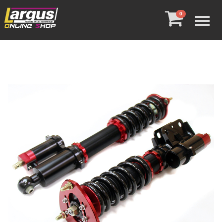
Menu
0