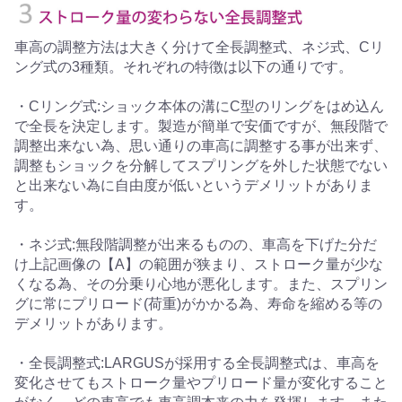
車高の調整方法は大きく分けて全長調整式、ネジ式、Cリ
ング式の3種類。それぞれの特徴は以下の通りです。
・Cリング式:ショック本体の溝にC型のリングをはめ込ん
で全長を決定します。製造が簡単で安価ですが、無段階で
調整出来ない為、思い通りの車高に調整する事が出来ず、
調整もショックを分解してスプリングを外した状態でない
と出来ない為に自由度が低いというデメリットがありま
す。
・ネジ式:無段階調整が出来るものの、車高を下げた分だ
け上記画像の【A】の範囲が狭まり、ストローク量が少な
くなる為、その分乗り心地が悪化します。また、スプリン
グに常にプリロード(荷重)がかかる為、寿命を縮める等の
デメリットがあります。
・全長調整式:LARGUSが採用する全長調整式は、車高を
変化させてもストローク量やプリロード量が変化すること