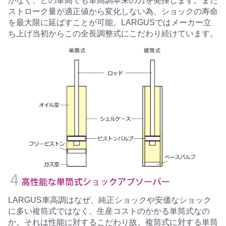
がなく、どの車高でも車高調本来の力を発揮します。また
ストローク量が適正値から変化しない為、ショックの寿命
を最大限に延ばすことが可能。LARGUSではメーカー立
ち上げ当初からこの全長調整式にこだわり続けています。
LARGUS車高調はなぜ、純正ショックや安価なショック
に多い複筒式ではなく、生産コストのかかる単筒式なの
か。それは性能に対するこだわり故。複筒式に対する単筒