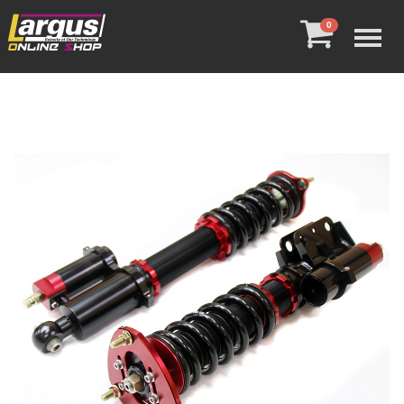
Menu
0