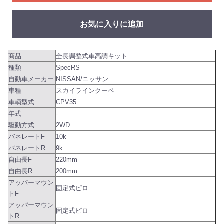
お気に入りに追加
商品
全長調整式車高調キット
種類
SpecRS
自動車メーカー
NISSAN/ニッサン
車種
スカイラインクーペ
車輌型式
CPV35
年式
-
駆動方式
2WD
バネレートF
10k
バネレートR
9k
自由長F
220mm
自由長R
200mm
アッパーマウン
固定式ピロ
トF
アッパーマウン
固定式ピロ
トR