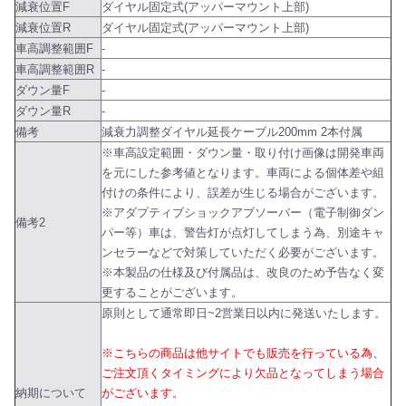
減衰位置F
ダイヤル固定式(アッパーマウント上部)
減衰位置R
ダイヤル固定式(アッパーマウント上部)
車高調整範囲F
-
車高調整範囲R
-
ダウン量F
-
ダウン量R
-
備考
減衰力調整ダイヤル延長ケーブル200mm 2本付属
※車高設定範囲・ダウン量・取り付け画像は開発車両
を元にした参考値となります。車両による個体差や組
付けの条件により、誤差が生じる場合がございます。
※アダプティブショックアブソーバー（電子制御ダン
備考2
パー等）車は、警告灯が点灯してしまう為、別途キャ
ンセラーなどで対策していただく必要がございます。
※本製品の仕様及び付属品は、改良のため予告なく変
更することがございます。
原則として通常即日~2営業日以内に発送いたします。
※こちらの商品は他サイトでも販売を行っている為、
ご注文頂くタイミングにより欠品となってしまう場合
納期について
がございます。