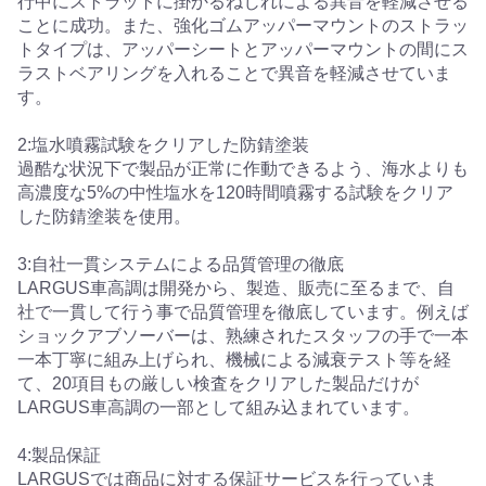
行中にストラットに掛かるねじれによる異音を軽減させる
ことに成功。また、強化ゴムアッパーマウントのストラッ
トタイプは、アッパーシートとアッパーマウントの間にス
ラストベアリングを入れることで異音を軽減させていま
す。
2:塩水噴霧試験をクリアした防錆塗装
過酷な状況下で製品が正常に作動できるよう、海水よりも
高濃度な5%の中性塩水を120時間噴霧する試験をクリア
した防錆塗装を使用。
3:自社一貫システムによる品質管理の徹底
LARGUS車高調は開発から、製造、販売に至るまで、自
社で一貫して行う事で品質管理を徹底しています。例えば
ショックアブソーバーは、熟練されたスタッフの手で一本
一本丁寧に組み上げられ、機械による減衰テスト等を経
て、20項目もの厳しい検査をクリアした製品だけが
LARGUS車高調の一部として組み込まれています。
4:製品保証
LARGUSでは商品に対する保証サービスを行っていま