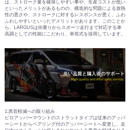
は、ストローク量を確保しやすい事や、生産コストが低い
といったメリットがあるものの、構造的な問題による放熱
性の悪さや、ストロークに対するレスポンスが悪く、ふわ
ふわしやすいといったデメリットがあります。このことか
ら、LARGUSは街乗りからスポーツ走行まで対応する車
高調としての性能にこだわり、単筒式を採用しています。
1:異音軽減への取り組み
ピロアッパーマウントのストラットタイプは従来のアッパ
ーシートからベアリング付のアッパーシートへ変更し、走