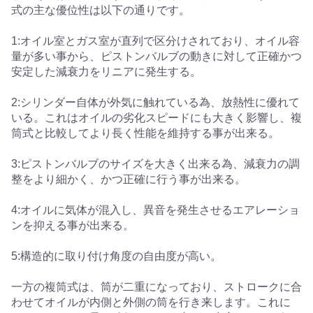
式の主な優位性は以下の通りです。
1:オイル室とガス室が直列で区分けされており、オイル容
量が多い事から、ピストンバルブの動きに対して正確かつ
安定した減衰力をリニアに発生する。
2:シリンダー自体が外気に触れている為、放熱性に優れて
いる。これはオイルの劣化スピードにも大きく影響し、複
筒式と比較してより長く性能を維持する事が出来る。
3:ピストンバルブのサイズを大きく出来る為、減衰力の調
整をより細かく、かつ正確に行う事が出来る。
4:オイルに気体が混入し、異音を発生させるエアレーショ
ンを抑える事が出来る。
5:構造的に取り付け角度の自由度が高い。
一方の複筒式は、筒が二重になっており、ストロークに合
わせてオイルが内側と外側の筒を行き来します。これに