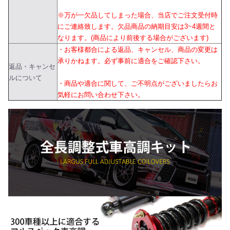
※万が一欠品してしまった場合、当店でご注文受付時
にご連絡致します。欠品商品の納期目安は3~4週間と
なります。(商品により前後する場合がございます)
・お客様都合による返品、キャンセル、商品の変更は
承りかねます。必ず事前に適合をご確認下さい。
返品・キャンセ
ルについて
・商品や適合に関して、ご不明点がございましたらお
気軽にお問い合わせ下さい。