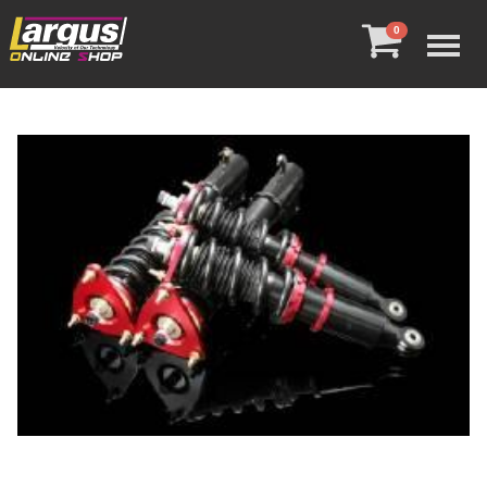
Menu
0