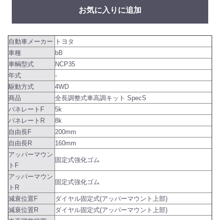
お気に入りに追加
自動車メーカー
トヨタ
車種
bB
車輌型式
NCP35
年式
-
駆動方式
4WD
商品
全長調整式車高調キット SpecS
バネレートF
5k
バネレートR
8k
自由長F
200mm
自由長R
160mm
アッパーマウン
固定式強化ゴム
トF
アッパーマウン
固定式強化ゴム
トR
減衰位置F
ダイヤル固定式(アッパーマウント上部)
減衰位置R
ダイヤル固定式(アッパーマウント上部)