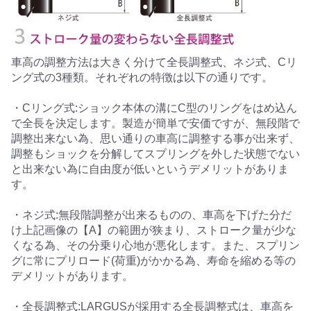
車高の調整方法は大きく分けて全長調整式、ネジ式、Cリ
ング式の3種類。それぞれの特徴は以下の通りです。
・Cリング式:ショック本体の溝にC型のリングをはめ込ん
で全長を決定します。製造が簡単で安価ですが、無段階で
調整出来ない為、思い通りの車高に調整する事が出来ず、
調整もショックを分解してスプリングを外した状態でない
と出来ない為に自由度が低いというデメリットがありま
す。
・ネジ式:無段階調整が出来るものの、車高を下げた分だ
け上記画像の【A】の範囲が狭まり、ストローク量が少な
くなる為、その分乗り心地が悪化します。また、スプリン
グに常にプリロード(荷重)がかかる為、寿命を縮める等の
デメリットがあります。
・全長調整式:LARGUSが採用する全長調整式は、車高を