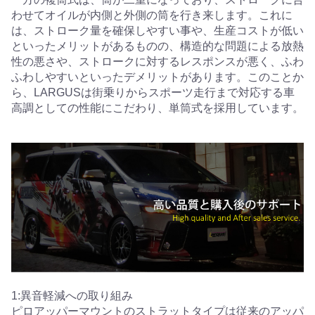
わせてオイルが内側と外側の筒を行き来します。これに
は、ストローク量を確保しやすい事や、生産コストが低い
といったメリットがあるものの、構造的な問題による放熱
性の悪さや、ストロークに対するレスポンスが悪く、ふわ
ふわしやすいといったデメリットがあります。このことか
ら、LARGUSは街乗りからスポーツ走行まで対応する車
高調としての性能にこだわり、単筒式を採用しています。
1:異音軽減への取り組み
ピロアッパーマウントのストラットタイプは従来のアッパ