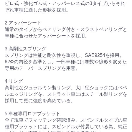
ピロ式・強化ゴム式・アッパーレス式の3タイプからそれ
ぞれ車種に適した形状を採用。
2:アッパーシート
通常のタイプからベアリング付き・スラストベアリングと
車種に合わせたアッパーシートを採用。
3:高剛性スプリング
スプリングは性能と耐久性を重視し、SAE9254を採用。
62Φの内径を基準とし、一部車種には巻数や線形を変えた
専用のテーパースプリングを用意。
4:リング
高剛性なジュラルミン製リング。大口径ショックにはベベ
ルエッジリングを、ストラット車にはスチール製リングを
採用して更に強度を高めている。
5:車種専用ロアブラケット
全て現車でフィッテング確認済み。スピンドルタイプの車
種用ブラケットには、スピンドルが付属している為、純正