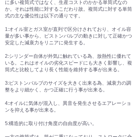
に多い複筒式ではなく、生産コストのかかる単筒式なの
か。それは性能に対するこだわり故。複筒式に対する単筒
式の主な優位性は以下の通りです。
1:オイル室とガス室が直列で区分けされており、オイル容
量が多い事から、ピストンバルブの動きに対して正確かつ
安定した減衰力をリニアに発生する。
2:シリンダー自体が外気に触れている為、放熱性に優れて
いる。これはオイルの劣化スピードにも大きく影響し、複
筒式と比較してより長く性能を維持する事が出来る。
3:ピストンバルブのサイズを大きく出来る為、減衰力の調
整をより細かく、かつ正確に行う事が出来る。
4:オイルに気体が混入し、異音を発生させるエアレーショ
ンを抑える事が出来る。
5:構造的に取り付け角度の自由度が高い。
一方の複筒式は、筒が二重になっており、ストロークに合