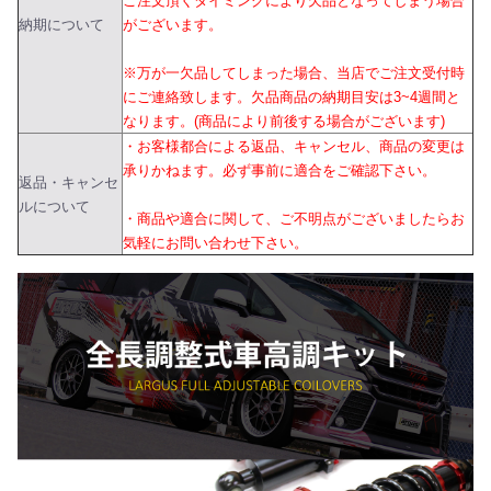
ご注文頂くタイミングにより欠品となってしまう場合
納期について
がございます。
※万が一欠品してしまった場合、当店でご注文受付時
にご連絡致します。欠品商品の納期目安は3~4週間と
なります。(商品により前後する場合がございます)
・お客様都合による返品、キャンセル、商品の変更は
承りかねます。必ず事前に適合をご確認下さい。
返品・キャンセ
ルについて
・商品や適合に関して、ご不明点がございましたらお
気軽にお問い合わせ下さい。