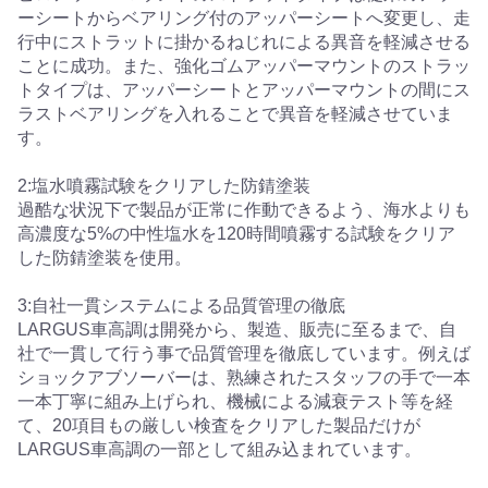
ーシートからベアリング付のアッパーシートへ変更し、走
行中にストラットに掛かるねじれによる異音を軽減させる
ことに成功。また、強化ゴムアッパーマウントのストラッ
トタイプは、アッパーシートとアッパーマウントの間にス
ラストベアリングを入れることで異音を軽減させていま
す。
2:塩水噴霧試験をクリアした防錆塗装
過酷な状況下で製品が正常に作動できるよう、海水よりも
高濃度な5%の中性塩水を120時間噴霧する試験をクリア
した防錆塗装を使用。
3:自社一貫システムによる品質管理の徹底
LARGUS車高調は開発から、製造、販売に至るまで、自
社で一貫して行う事で品質管理を徹底しています。例えば
ショックアブソーバーは、熟練されたスタッフの手で一本
一本丁寧に組み上げられ、機械による減衰テスト等を経
て、20項目もの厳しい検査をクリアした製品だけが
LARGUS車高調の一部として組み込まれています。