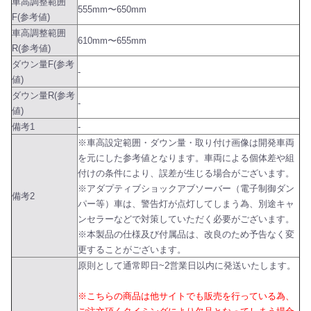
車高調整範囲
555mm〜650mm
F(参考値)
車高調整範囲
610mm〜655mm
R(参考値)
ダウン量F(参考
-
値)
ダウン量R(参考
-
値)
備考1
-
※車高設定範囲・ダウン量・取り付け画像は開発車両
を元にした参考値となります。車両による個体差や組
付けの条件により、誤差が生じる場合がございます。
※アダプティブショックアブソーバー（電子制御ダン
備考2
パー等）車は、警告灯が点灯してしまう為、別途キャ
ンセラーなどで対策していただく必要がございます。
※本製品の仕様及び付属品は、改良のため予告なく変
更することがございます。
原則として通常即日~2営業日以内に発送いたします。
※こちらの商品は他サイトでも販売を行っている為、