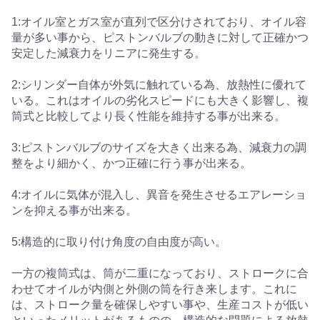
1:オイル室とガス室が直列で区分けされており、オイル容
量が多い事から、ピストンバルブの動きに対して正確かつ
安定した減衰力をリニアに発生する。
2:シリンダー自体が外気に触れている為、放熱性に優れて
いる。これはオイルの劣化スピードにも大きく影響し、複
筒式と比較してより長く性能を維持する事が出来る。
3:ピストンバルブのサイズを大きく出来る為、減衰力の調
整をより細かく、かつ正確に行う事が出来る。
4:オイルに気体が混入し、異音を発生させるエアレーショ
ンを抑える事が出来る。
5:構造的に取り付け角度の自由度が高い。
一方の複筒式は、筒が二重になっており、ストロークに合
わせてオイルが内側と外側の筒を行き来します。これに
は、ストローク量を確保しやすい事や、生産コストが低い