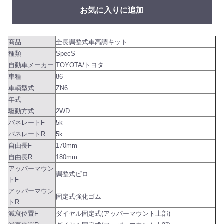
お気に入りに追加
商品
全長調整式車高調キット
種類
SpecS
自動車メーカー
TOYOTA/トヨタ
車種
86
車輌型式
ZN6
年式
-
駆動方式
2WD
バネレートF
5k
バネレートR
5k
自由長F
170mm
自由長R
180mm
アッパーマウン
調整式ピロ
トF
アッパーマウン
固定式強化ゴム
トR
減衰位置F
ダイヤル固定式(アッパーマウント上部)