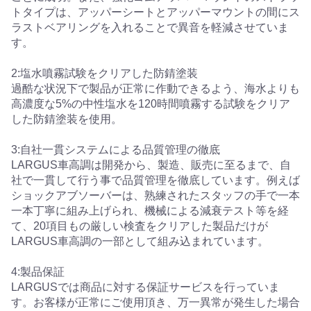
トタイプは、アッパーシートとアッパーマウントの間にス
ラストベアリングを入れることで異音を軽減させていま
す。
2:塩水噴霧試験をクリアした防錆塗装
過酷な状況下で製品が正常に作動できるよう、海水よりも
高濃度な5%の中性塩水を120時間噴霧する試験をクリア
した防錆塗装を使用。
3:自社一貫システムによる品質管理の徹底
LARGUS車高調は開発から、製造、販売に至るまで、自
社で一貫して行う事で品質管理を徹底しています。例えば
ショックアブソーバーは、熟練されたスタッフの手で一本
一本丁寧に組み上げられ、機械による減衰テスト等を経
て、20項目もの厳しい検査をクリアした製品だけが
LARGUS車高調の一部として組み込まれています。
4:製品保証
LARGUSでは商品に対する保証サービスを行っていま
す。お客様が正常にご使用頂き、万一異常が発生した場合