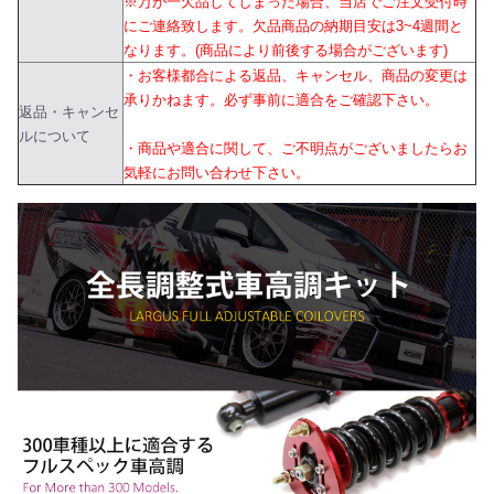
※万が一欠品してしまった場合、当店でご注文受付時
にご連絡致します。欠品商品の納期目安は3~4週間と
なります。(商品により前後する場合がございます)
・お客様都合による返品、キャンセル、商品の変更は
承りかねます。必ず事前に適合をご確認下さい。
返品・キャンセ
ルについて
・商品や適合に関して、ご不明点がございましたらお
気軽にお問い合わせ下さい。