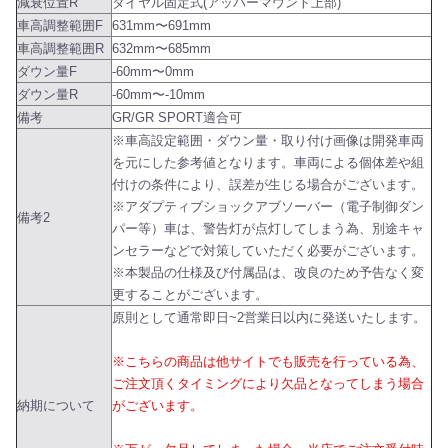
減衰位置R
ダイヤル固定式(アッパーマウント上部)
車高調整範囲F
631mm〜691mm
車高調整範囲R
632mm〜685mm
ダウン量F
-60mm〜0mm
ダウン量R
-60mm〜-10mm
備考
GR/GR SPORT適合可
※車高設定範囲・ダウン量・取り付け画像は開発車両
を元にした参考値となります。車両による個体差や組
付けの条件により、誤差が生じる場合がございます。
※アダプティブショックアブソーバー（電子制御ダン
備考2
パー等）車は、警告灯が点灯してしまう為、別途キャ
ンセラーなどで対策していただく必要がございます。
※本製品の仕様及び付属品は、改良のため予告なく変
更することがございます。
原則として通常即日~2営業日以内に発送いたします。
※こちらの商品は他サイトでも販売を行っている為、
ご注文頂くタイミングにより欠品となってしまう場合
納期について
がございます。