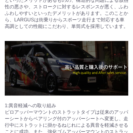
といったメリットがあるものの、構造的な問題による放熱
性の悪さや、ストロークに対するレスポンスが悪く、ふわ
ふわしやすいといったデメリットがあります。このことか
ら、LARGUSは街乗りからスポーツ走行まで対応する車
高調としての性能にこだわり、単筒式を採用しています。
1:異音軽減への取り組み
ピロアッパーマウントのストラットタイプは従来のアッパ
ーシートからベアリング付のアッパーシートへ変更し、走
行中にストラットに掛かるねじれによる異音を軽減させる
ことに成功。また、強化ゴムアッパーマウントのストラッ