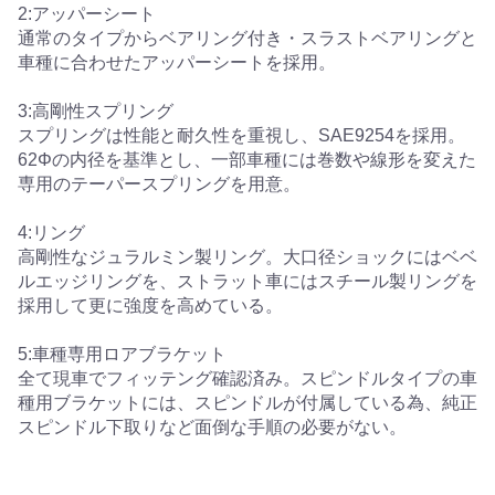
2:アッパーシート
通常のタイプからベアリング付き・スラストベアリングと
車種に合わせたアッパーシートを採用。
3:高剛性スプリング
スプリングは性能と耐久性を重視し、SAE9254を採用。
62Φの内径を基準とし、一部車種には巻数や線形を変えた
専用のテーパースプリングを用意。
4:リング
高剛性なジュラルミン製リング。大口径ショックにはベベ
ルエッジリングを、ストラット車にはスチール製リングを
採用して更に強度を高めている。
5:車種専用ロアブラケット
全て現車でフィッテング確認済み。スピンドルタイプの車
種用ブラケットには、スピンドルが付属している為、純正
スピンドル下取りなど面倒な手順の必要がない。