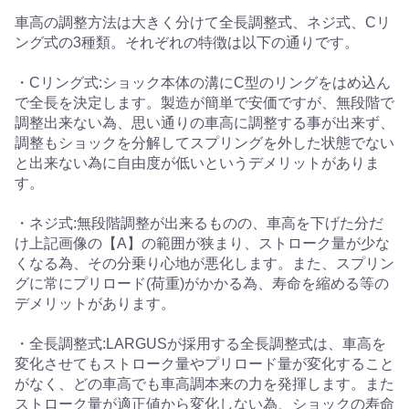
車高の調整方法は大きく分けて全長調整式、ネジ式、Cリ
ング式の3種類。それぞれの特徴は以下の通りです。
・Cリング式:ショック本体の溝にC型のリングをはめ込ん
で全長を決定します。製造が簡単で安価ですが、無段階で
調整出来ない為、思い通りの車高に調整する事が出来ず、
調整もショックを分解してスプリングを外した状態でない
と出来ない為に自由度が低いというデメリットがありま
す。
・ネジ式:無段階調整が出来るものの、車高を下げた分だ
け上記画像の【A】の範囲が狭まり、ストローク量が少な
くなる為、その分乗り心地が悪化します。また、スプリン
グに常にプリロード(荷重)がかかる為、寿命を縮める等の
デメリットがあります。
・全長調整式:LARGUSが採用する全長調整式は、車高を
変化させてもストローク量やプリロード量が変化すること
がなく、どの車高でも車高調本来の力を発揮します。また
ストローク量が適正値から変化しない為、ショックの寿命