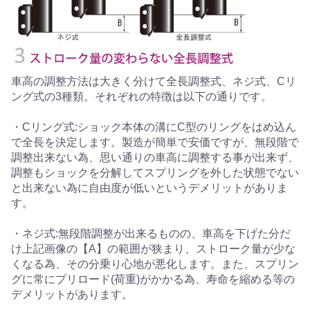
車高の調整方法は大きく分けて全長調整式、ネジ式、Cリ
ング式の3種類。それぞれの特徴は以下の通りです。
・Cリング式:ショック本体の溝にC型のリングをはめ込ん
で全長を決定します。製造が簡単で安価ですが、無段階で
調整出来ない為、思い通りの車高に調整する事が出来ず、
調整もショックを分解してスプリングを外した状態でない
と出来ない為に自由度が低いというデメリットがありま
す。
・ネジ式:無段階調整が出来るものの、車高を下げた分だ
け上記画像の【A】の範囲が狭まり、ストローク量が少な
くなる為、その分乗り心地が悪化します。また、スプリン
グに常にプリロード(荷重)がかかる為、寿命を縮める等の
デメリットがあります。