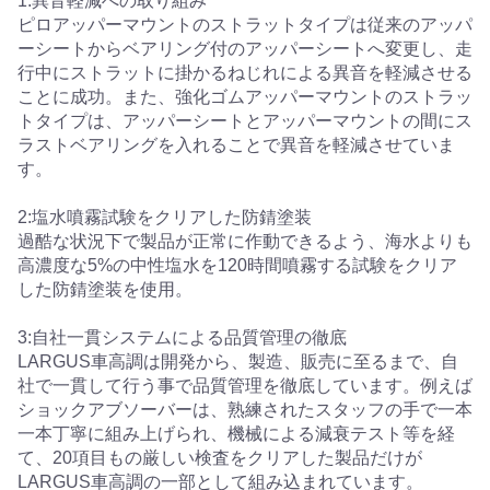
1:異音軽減への取り組み
ピロアッパーマウントのストラットタイプは従来のアッパ
ーシートからベアリング付のアッパーシートへ変更し、走
行中にストラットに掛かるねじれによる異音を軽減させる
ことに成功。また、強化ゴムアッパーマウントのストラッ
トタイプは、アッパーシートとアッパーマウントの間にス
ラストベアリングを入れることで異音を軽減させていま
す。
2:塩水噴霧試験をクリアした防錆塗装
過酷な状況下で製品が正常に作動できるよう、海水よりも
高濃度な5%の中性塩水を120時間噴霧する試験をクリア
した防錆塗装を使用。
3:自社一貫システムによる品質管理の徹底
LARGUS車高調は開発から、製造、販売に至るまで、自
社で一貫して行う事で品質管理を徹底しています。例えば
ショックアブソーバーは、熟練されたスタッフの手で一本
一本丁寧に組み上げられ、機械による減衰テスト等を経
て、20項目もの厳しい検査をクリアした製品だけが
LARGUS車高調の一部として組み込まれています。