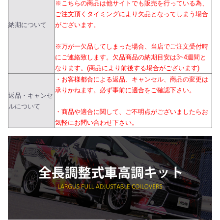
※こちらの商品は他サイトでも販売を行っている為、
ご注文頂くタイミングにより欠品となってしまう場合
納期について
がございます。
※万が一欠品してしまった場合、当店でご注文受付時
にご連絡致します。欠品商品の納期目安は3~4週間と
なります。(商品により前後する場合がございます)
・お客様都合による返品、キャンセル、商品の変更は
承りかねます。必ず事前に適合をご確認下さい。
返品・キャンセ
ルについて
・商品や適合に関して、ご不明点がございましたらお
気軽にお問い合わせ下さい。