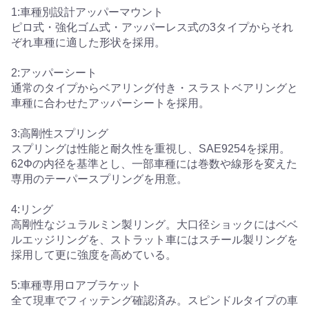
1:車種別設計アッパーマウント
ピロ式・強化ゴム式・アッパーレス式の3タイプからそれ
ぞれ車種に適した形状を採用。
2:アッパーシート
通常のタイプからベアリング付き・スラストベアリングと
車種に合わせたアッパーシートを採用。
3:高剛性スプリング
スプリングは性能と耐久性を重視し、SAE9254を採用。
62Φの内径を基準とし、一部車種には巻数や線形を変えた
専用のテーパースプリングを用意。
4:リング
高剛性なジュラルミン製リング。大口径ショックにはベベ
ルエッジリングを、ストラット車にはスチール製リングを
採用して更に強度を高めている。
5:車種専用ロアブラケット
全て現車でフィッテング確認済み。スピンドルタイプの車