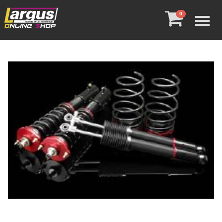
Menu
0