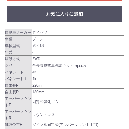
お気に入りに追加
自動車メーカー
ダイハツ
車種
ブーン
車輌型式
M301S
年式
-
駆動方式
2WD
商品
全長調整式車高調キット SpecS
バネレートF
4k
バネレートR
4k
自由長F
220mm
自由長R
180mm
アッパーマウン
固定式強化ゴム
トF
アッパーマウン
マウントレス
トR
減衰位置F
ダイヤル固定式(アッパーマウント上部)