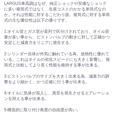
LARGUS車高調はなぜ、純正ショックや安価なショック
に多い複筒式ではなく、生産コストのかかる単筒式なの
か。それは性能に対するこだわり故。複筒式に対する単筒
式の主な優位性は以下の通りです。
1:オイル室とガス室が直列で区分けされており、オイル容
量が多い事から、ピストンバルブの動きに対して正確かつ
安定した減衰力をリニアに発生する。
2:シリンダー自体が外気に触れている為、放熱性に優れて
いる。これはオイルの劣化スピードにも大きく影響し、複
筒式と比較してより長く性能を維持する事が出来る。
3:ピストンバルブのサイズを大きく出来る為、減衰力の調
整をより細かく、かつ正確に行う事が出来る。
4:オイルに気体が混入し、異音を発生させるエアレーショ
ンを抑える事が出来る。
5:構造的に取り付け角度の自由度が高い。