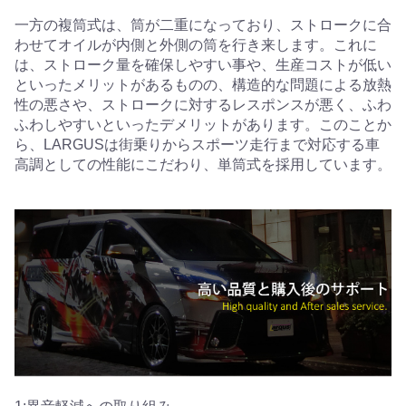
一方の複筒式は、筒が二重になっており、ストロークに合
わせてオイルが内側と外側の筒を行き来します。これに
は、ストローク量を確保しやすい事や、生産コストが低い
といったメリットがあるものの、構造的な問題による放熱
性の悪さや、ストロークに対するレスポンスが悪く、ふわ
ふわしやすいといったデメリットがあります。このことか
ら、LARGUSは街乗りからスポーツ走行まで対応する車
高調としての性能にこだわり、単筒式を採用しています。