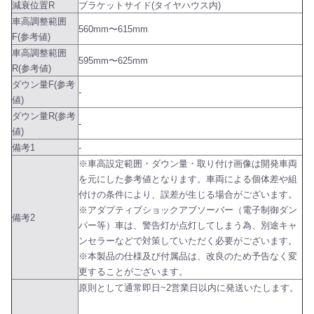
減衰位置R
ブラケットサイド(タイヤハウス内)
車高調整範囲
560mm〜615mm
F(参考値)
車高調整範囲
595mm〜625mm
R(参考値)
ダウン量F(参考
-
値)
ダウン量R(参考
-
値)
備考1
-
※車高設定範囲・ダウン量・取り付け画像は開発車両
を元にした参考値となります。車両による個体差や組
付けの条件により、誤差が生じる場合がございます。
※アダプティブショックアブソーバー（電子制御ダン
備考2
パー等）車は、警告灯が点灯してしまう為、別途キャ
ンセラーなどで対策していただく必要がございます。
※本製品の仕様及び付属品は、改良のため予告なく変
更することがございます。
原則として通常即日~2営業日以内に発送いたします。