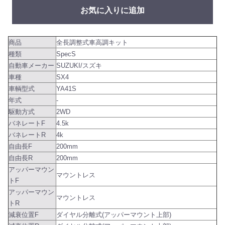
お気に入りに追加
商品
全長調整式車高調キット
種類
SpecS
自動車メーカー
SUZUKI/スズキ
車種
SX4
車輌型式
YA41S
年式
-
駆動方式
2WD
バネレートF
4.5k
バネレートR
4k
自由長F
200mm
自由長R
200mm
アッパーマウン
マウントレス
トF
アッパーマウン
マウントレス
トR
減衰位置F
ダイヤル分離式(アッパーマウント上部)