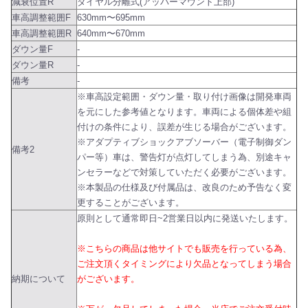
減衰位置R
ダイヤル分離式(アッパーマウント上部)
車高調整範囲F
630mm〜695mm
車高調整範囲R
640mm〜670mm
ダウン量F
-
ダウン量R
-
備考
-
※車高設定範囲・ダウン量・取り付け画像は開発車両
を元にした参考値となります。車両による個体差や組
付けの条件により、誤差が生じる場合がございます。
※アダプティブショックアブソーバー（電子制御ダン
備考2
パー等）車は、警告灯が点灯してしまう為、別途キャ
ンセラーなどで対策していただく必要がございます。
※本製品の仕様及び付属品は、改良のため予告なく変
更することがございます。
原則として通常即日~2営業日以内に発送いたします。
※こちらの商品は他サイトでも販売を行っている為、
ご注文頂くタイミングにより欠品となってしまう場合
納期について
がございます。