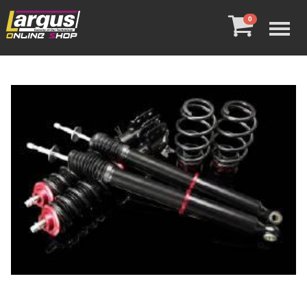
Menu
0