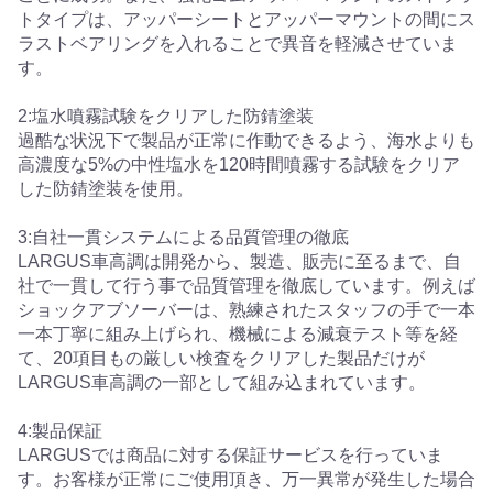
トタイプは、アッパーシートとアッパーマウントの間にス
ラストベアリングを入れることで異音を軽減させていま
す。
2:塩水噴霧試験をクリアした防錆塗装
過酷な状況下で製品が正常に作動できるよう、海水よりも
高濃度な5%の中性塩水を120時間噴霧する試験をクリア
した防錆塗装を使用。
3:自社一貫システムによる品質管理の徹底
LARGUS車高調は開発から、製造、販売に至るまで、自
社で一貫して行う事で品質管理を徹底しています。例えば
ショックアブソーバーは、熟練されたスタッフの手で一本
一本丁寧に組み上げられ、機械による減衰テスト等を経
て、20項目もの厳しい検査をクリアした製品だけが
LARGUS車高調の一部として組み込まれています。
4:製品保証
LARGUSでは商品に対する保証サービスを行っていま
す。お客様が正常にご使用頂き、万一異常が発生した場合