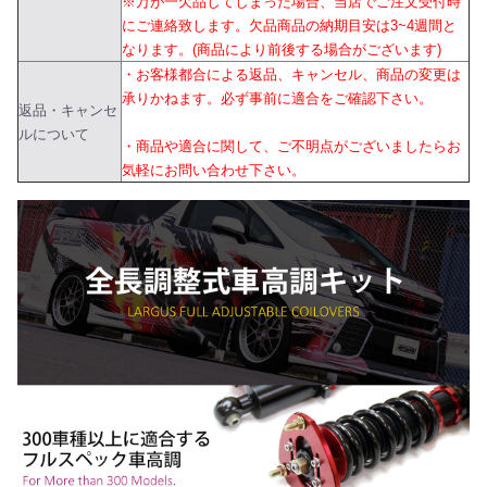
※万が一欠品してしまった場合、当店でご注文受付時
にご連絡致します。欠品商品の納期目安は3~4週間と
なります。(商品により前後する場合がございます)
・お客様都合による返品、キャンセル、商品の変更は
承りかねます。必ず事前に適合をご確認下さい。
返品・キャンセ
ルについて
・商品や適合に関して、ご不明点がございましたらお
気軽にお問い合わせ下さい。