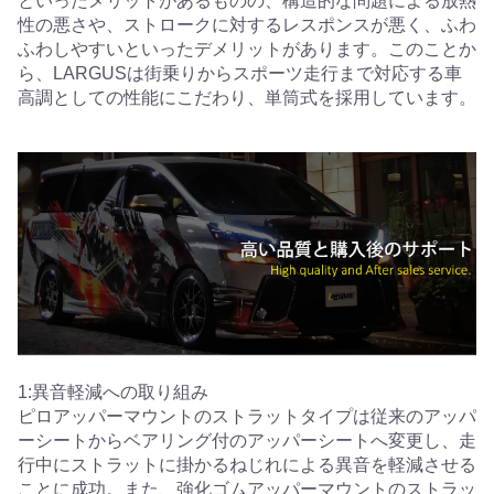
といったメリットがあるものの、構造的な問題による放熱
性の悪さや、ストロークに対するレスポンスが悪く、ふわ
ふわしやすいといったデメリットがあります。このことか
ら、LARGUSは街乗りからスポーツ走行まで対応する車
高調としての性能にこだわり、単筒式を採用しています。
1:異音軽減への取り組み
ピロアッパーマウントのストラットタイプは従来のアッパ
ーシートからベアリング付のアッパーシートへ変更し、走
行中にストラットに掛かるねじれによる異音を軽減させる
ことに成功。また、強化ゴムアッパーマウントのストラッ