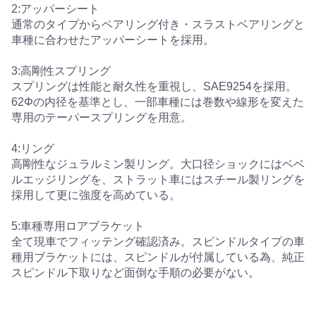
2:アッパーシート
通常のタイプからベアリング付き・スラストベアリングと
車種に合わせたアッパーシートを採用。
3:高剛性スプリング
スプリングは性能と耐久性を重視し、SAE9254を採用。
62Φの内径を基準とし、一部車種には巻数や線形を変えた
専用のテーパースプリングを用意。
4:リング
高剛性なジュラルミン製リング。大口径ショックにはベベ
ルエッジリングを、ストラット車にはスチール製リングを
採用して更に強度を高めている。
5:車種専用ロアブラケット
全て現車でフィッテング確認済み。スピンドルタイプの車
種用ブラケットには、スピンドルが付属している為、純正
スピンドル下取りなど面倒な手順の必要がない。