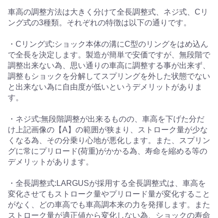
車高の調整方法は大きく分けて全長調整式、ネジ式、Cリ
ング式の3種類。それぞれの特徴は以下の通りです。
・Cリング式:ショック本体の溝にC型のリングをはめ込ん
で全長を決定します。製造が簡単で安価ですが、無段階で
調整出来ない為、思い通りの車高に調整する事が出来ず、
調整もショックを分解してスプリングを外した状態でない
と出来ない為に自由度が低いというデメリットがありま
す。
・ネジ式:無段階調整が出来るものの、車高を下げた分だ
け上記画像の【A】の範囲が狭まり、ストローク量が少な
くなる為、その分乗り心地が悪化します。また、スプリン
グに常にプリロード(荷重)がかかる為、寿命を縮める等の
デメリットがあります。
・全長調整式:LARGUSが採用する全長調整式は、車高を
変化させてもストローク量やプリロード量が変化すること
がなく、どの車高でも車高調本来の力を発揮します。また
ストローク量が適正値から変化しない為、ショックの寿命