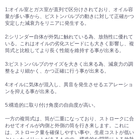
1:オイル室とガス室が直列で区分けされており、オイル容
量が多い事から、ピストンバルブの動きに対して正確かつ
安定した減衰力をリニアに発生する。
2:シリンダー自体が外気に触れている為、放熱性に優れて
いる。これはオイルの劣化スピードにも大きく影響し、複
筒式と比較してより長く性能を維持する事が出来る。
3:ピストンバルブのサイズを大きく出来る為、減衰力の調
整をより細かく、かつ正確に行う事が出来る。
4:オイルに気体が混入し、異音を発生させるエアレーショ
ンを抑える事が出来る。
5:構造的に取り付け角度の自由度が高い。
一方の複筒式は、筒が二重になっており、ストロークに合
わせてオイルが内側と外側の筒を行き来します。これに
は、ストローク量を確保しやすい事や、生産コストが低い