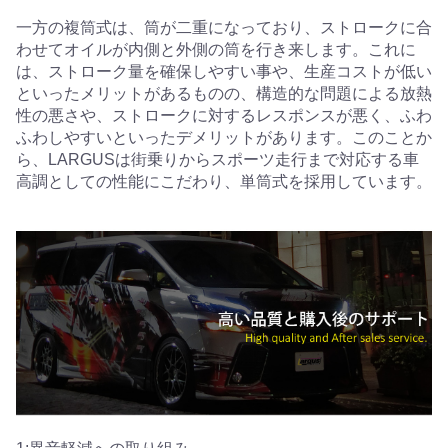
一方の複筒式は、筒が二重になっており、ストロークに合
わせてオイルが内側と外側の筒を行き来します。これに
は、ストローク量を確保しやすい事や、生産コストが低い
といったメリットがあるものの、構造的な問題による放熱
性の悪さや、ストロークに対するレスポンスが悪く、ふわ
ふわしやすいといったデメリットがあります。このことか
ら、LARGUSは街乗りからスポーツ走行まで対応する車
高調としての性能にこだわり、単筒式を採用しています。