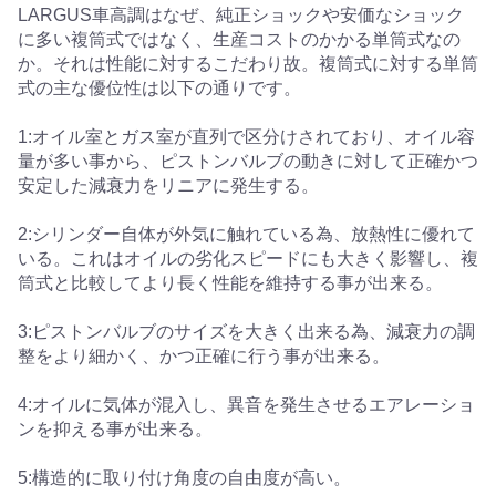
LARGUS車高調はなぜ、純正ショックや安価なショック
に多い複筒式ではなく、生産コストのかかる単筒式なの
か。それは性能に対するこだわり故。複筒式に対する単筒
式の主な優位性は以下の通りです。
1:オイル室とガス室が直列で区分けされており、オイル容
量が多い事から、ピストンバルブの動きに対して正確かつ
安定した減衰力をリニアに発生する。
2:シリンダー自体が外気に触れている為、放熱性に優れて
いる。これはオイルの劣化スピードにも大きく影響し、複
筒式と比較してより長く性能を維持する事が出来る。
3:ピストンバルブのサイズを大きく出来る為、減衰力の調
整をより細かく、かつ正確に行う事が出来る。
4:オイルに気体が混入し、異音を発生させるエアレーショ
ンを抑える事が出来る。
5:構造的に取り付け角度の自由度が高い。