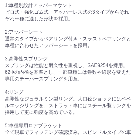
1:車種別設計アッパーマウント
ピロ式・強化ゴム式・アッパーレス式の3タイプからそれ
ぞれ車種に適した形状を採用。
2:アッパーシート
通常のタイプからベアリング付き・スラストベアリングと
車種に合わせたアッパーシートを採用。
3:高剛性スプリング
スプリングは性能と耐久性を重視し、SAE9254を採用。
62Φの内径を基準とし、一部車種には巻数や線形を変えた
専用のテーパースプリングを用意。
4:リング
高剛性なジュラルミン製リング。大口径ショックにはベベ
ルエッジリングを、ストラット車にはスチール製リングを
採用して更に強度を高めている。
5:車種専用ロアブラケット
全て現車でフィッテング確認済み。スピンドルタイプの車