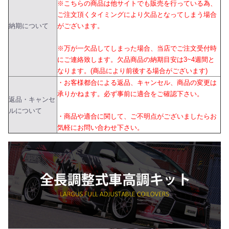
※こちらの商品は他サイトでも販売を行っている為、
ご注文頂くタイミングにより欠品となってしまう場合
納期について
がございます。
※万が一欠品してしまった場合、当店でご注文受付時
にご連絡致します。欠品商品の納期目安は3~4週間と
なります。(商品により前後する場合がございます)
・お客様都合による返品、キャンセル、商品の変更は
承りかねます。必ず事前に適合をご確認下さい。
返品・キャンセ
ルについて
・商品や適合に関して、ご不明点がございましたらお
気軽にお問い合わせ下さい。