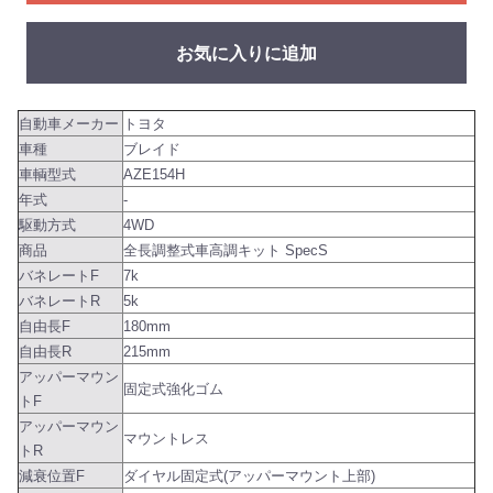
お気に入りに追加
自動車メーカー
トヨタ
車種
ブレイド
車輌型式
AZE154H
年式
-
駆動方式
4WD
商品
全長調整式車高調キット SpecS
バネレートF
7k
バネレートR
5k
自由長F
180mm
自由長R
215mm
アッパーマウン
固定式強化ゴム
トF
アッパーマウン
マウントレス
トR
減衰位置F
ダイヤル固定式(アッパーマウント上部)