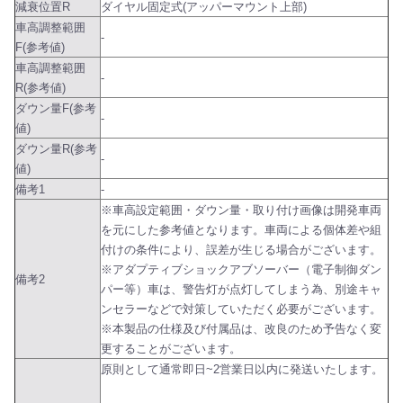
減衰位置R
ダイヤル固定式(アッパーマウント上部)
車高調整範囲
-
F(参考値)
車高調整範囲
-
R(参考値)
ダウン量F(参考
-
値)
ダウン量R(参考
-
値)
備考1
-
※車高設定範囲・ダウン量・取り付け画像は開発車両
を元にした参考値となります。車両による個体差や組
付けの条件により、誤差が生じる場合がございます。
※アダプティブショックアブソーバー（電子制御ダン
備考2
パー等）車は、警告灯が点灯してしまう為、別途キャ
ンセラーなどで対策していただく必要がございます。
※本製品の仕様及び付属品は、改良のため予告なく変
更することがございます。
原則として通常即日~2営業日以内に発送いたします。