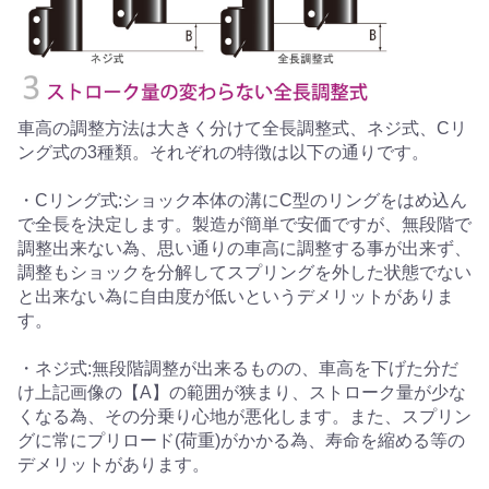
車高の調整方法は大きく分けて全長調整式、ネジ式、Cリ
ング式の3種類。それぞれの特徴は以下の通りです。
・Cリング式:ショック本体の溝にC型のリングをはめ込ん
で全長を決定します。製造が簡単で安価ですが、無段階で
調整出来ない為、思い通りの車高に調整する事が出来ず、
調整もショックを分解してスプリングを外した状態でない
と出来ない為に自由度が低いというデメリットがありま
す。
・ネジ式:無段階調整が出来るものの、車高を下げた分だ
け上記画像の【A】の範囲が狭まり、ストローク量が少な
くなる為、その分乗り心地が悪化します。また、スプリン
グに常にプリロード(荷重)がかかる為、寿命を縮める等の
デメリットがあります。