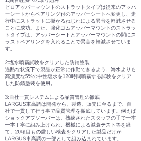
1:異音軽減への取り組み
ピロアッパーマウントのストラットタイプは従来のアッパ
ーシートからベアリング付のアッパーシートへ変更し、走
行中にストラットに掛かるねじれによる異音を軽減させる
ことに成功。また、強化ゴムアッパーマウントのストラッ
トタイプは、アッパーシートとアッパーマウントの間にス
ラストベアリングを入れることで異音を軽減させていま
す。
2:塩水噴霧試験をクリアした防錆塗装
過酷な状況下で製品が正常に作動できるよう、海水よりも
高濃度な5%の中性塩水を120時間噴霧する試験をクリア
した防錆塗装を使用。
3:自社一貫システムによる品質管理の徹底
LARGUS車高調は開発から、製造、販売に至るまで、自
社で一貫して行う事で品質管理を徹底しています。例えば
ショックアブソーバーは、熟練されたスタッフの手で一本
一本丁寧に組み上げられ、機械による減衰テスト等を経
て、20項目もの厳しい検査をクリアした製品だけが
LARGUS車高調の一部として組み込まれています。