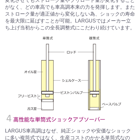
変化させてもストローク量やプリロード量が変化すること
がなく、どの車高でも車高調本来の力を発揮します。また
ストローク量が適正値から変化しない為、ショックの寿命
を最大限に延ばすことが可能。LARGUSではメーカー立
ち上げ当初からこの全長調整式にこだわり続けています。
LARGUS車高調はなぜ、純正ショックや安価なショック
に多い複筒式ではなく、生産コストのかかる単筒式なの