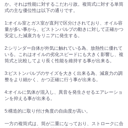
か。それは性能に対するこだわり故。複筒式に対する単筒
式の主な優位性は以下の通りです。
1:オイル室とガス室が直列で区分けされており、オイル容
量が多い事から、ピストンバルブの動きに対して正確かつ
安定した減衰力をリニアに発生する。
2:シリンダー自体が外気に触れている為、放熱性に優れて
いる。これはオイルの劣化スピードにも大きく影響し、複
筒式と比較してより長く性能を維持する事が出来る。
3:ピストンバルブのサイズを大きく出来る為、減衰力の調
整をより細かく、かつ正確に行う事が出来る。
4:オイルに気体が混入し、異音を発生させるエアレーショ
ンを抑える事が出来る。
5:構造的に取り付け角度の自由度が高い。
一方の複筒式は、筒が二重になっており、ストロークに合