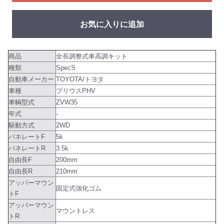
お気に入りに追加
商品
全長調整式車高調キット
種類
SpecS
自動車メーカー
TOYOTA/トヨタ
車種
プリウスPHV
車輌型式
ZVW35
年式
-
駆動方式
2WD
バネレートF
5k
バネレートR
3.5k
自由長F
200mm
自由長R
210mm
アッパーマウン
固定式強化ゴム
トF
アッパーマウン
マウントレス
トR