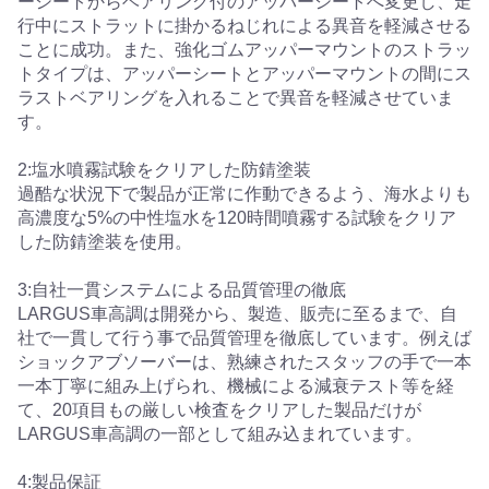
ーシートからベアリング付のアッパーシートへ変更し、走
行中にストラットに掛かるねじれによる異音を軽減させる
ことに成功。また、強化ゴムアッパーマウントのストラッ
トタイプは、アッパーシートとアッパーマウントの間にス
ラストベアリングを入れることで異音を軽減させていま
す。
2:塩水噴霧試験をクリアした防錆塗装
過酷な状況下で製品が正常に作動できるよう、海水よりも
高濃度な5%の中性塩水を120時間噴霧する試験をクリア
した防錆塗装を使用。
3:自社一貫システムによる品質管理の徹底
LARGUS車高調は開発から、製造、販売に至るまで、自
社で一貫して行う事で品質管理を徹底しています。例えば
ショックアブソーバーは、熟練されたスタッフの手で一本
一本丁寧に組み上げられ、機械による減衰テスト等を経
て、20項目もの厳しい検査をクリアした製品だけが
LARGUS車高調の一部として組み込まれています。
4:製品保証