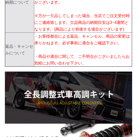
納期について
がございます。
※万が一欠品してしまった場合、当店でご注文受付時
にご連絡致します。欠品商品の納期目安は3~4週間と
なります。(商品により前後する場合がございます)
・お客様都合による返品、キャンセル、商品の変更は
承りかねます。必ず事前に適合をご確認下さい。
返品・キャンセ
ルについて
・商品や適合に関して、ご不明点がございましたらお
気軽にお問い合わせ下さい。