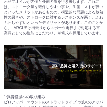
わせてオイルが内側と外側の筒を行き来します。これに
は、ストローク量を確保しやすい事や、生産コストが低い
といったメリットがあるものの、構造的な問題による放熱
性の悪さや、ストロークに対するレスポンスが悪く、ふわ
ふわしやすいといったデメリットがあります。このことか
ら、LARGUSは街乗りからスポーツ走行まで対応する車
高調としての性能にこだわり、単筒式を採用しています。
1:異音軽減への取り組み
ピロアッパーマウントのストラットタイプは従来のアッパ