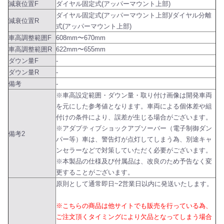
減衰位置F
ダイヤル固定式(アッパーマウント上部)
ダイヤル固定式(アッパーマウント上部)/ダイヤル分離
減衰位置R
式(アッパーマウント上部)
車高調整範囲F
608mm〜670mm
車高調整範囲R
622mm〜655mm
ダウン量F
-
ダウン量R
-
備考
-
※車高設定範囲・ダウン量・取り付け画像は開発車両
を元にした参考値となります。車両による個体差や組
付けの条件により、誤差が生じる場合がございます。
※アダプティブショックアブソーバー（電子制御ダン
備考2
パー等）車は、警告灯が点灯してしまう為、別途キャ
ンセラーなどで対策していただく必要がございます。
※本製品の仕様及び付属品は、改良のため予告なく変
更することがございます。
原則として通常即日~2営業日以内に発送いたします。
※こちらの商品は他サイトでも販売を行っている為、
ご注文頂くタイミングにより欠品となってしまう場合