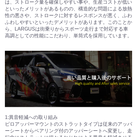
は、ストローク量を確保しやすい事や、生産コストが低い
といったメリットがあるものの、構造的な問題による放熱
性の悪さや、ストロークに対するレスポンスが悪く、ふわ
ふわしやすいといったデメリットがあります。このことか
ら、LARGUSは街乗りからスポーツ走行まで対応する車
高調としての性能にこだわり、単筒式を採用しています。
1:異音軽減への取り組み
ピロアッパーマウントのストラットタイプは従来のアッパ
ーシートからベアリング付のアッパーシートへ変更し、走