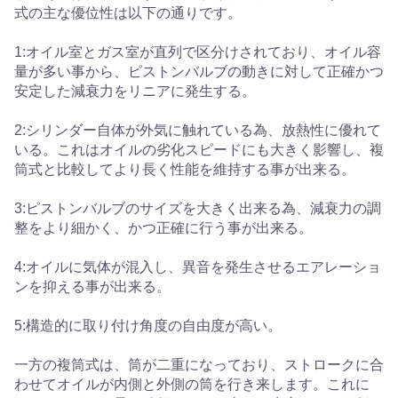
式の主な優位性は以下の通りです。
1:オイル室とガス室が直列で区分けされており、オイル容
量が多い事から、ピストンバルブの動きに対して正確かつ
安定した減衰力をリニアに発生する。
2:シリンダー自体が外気に触れている為、放熱性に優れて
いる。これはオイルの劣化スピードにも大きく影響し、複
筒式と比較してより長く性能を維持する事が出来る。
3:ピストンバルブのサイズを大きく出来る為、減衰力の調
整をより細かく、かつ正確に行う事が出来る。
4:オイルに気体が混入し、異音を発生させるエアレーショ
ンを抑える事が出来る。
5:構造的に取り付け角度の自由度が高い。
一方の複筒式は、筒が二重になっており、ストロークに合
わせてオイルが内側と外側の筒を行き来します。これに