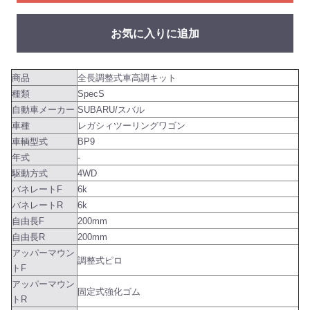
お気に入りに追加
商品
全長調整式車高調キット
種類
SpecS
自動車メーカー
SUBARU/スバル
車種
レガシィツーリングワゴン
車輌型式
BP9
年式
-
駆動方式
4WD
バネレートF
6k
バネレートR
6k
自由長F
200mm
自由長R
200mm
アッパーマウン
調整式ピロ
トF
アッパーマウン
固定式強化ゴム
トR