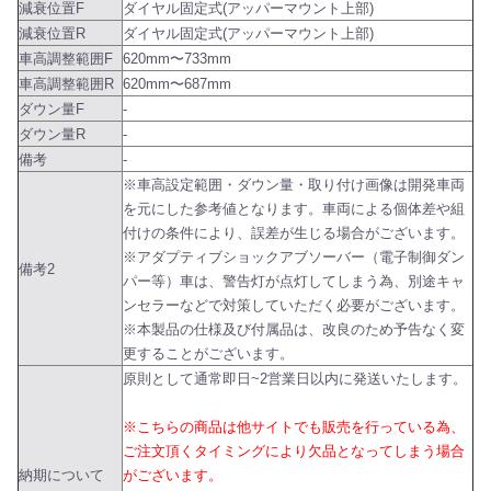
減衰位置F
ダイヤル固定式(アッパーマウント上部)
減衰位置R
ダイヤル固定式(アッパーマウント上部)
車高調整範囲F
620mm〜733mm
車高調整範囲R
620mm〜687mm
ダウン量F
-
ダウン量R
-
備考
-
※車高設定範囲・ダウン量・取り付け画像は開発車両
を元にした参考値となります。車両による個体差や組
付けの条件により、誤差が生じる場合がございます。
※アダプティブショックアブソーバー（電子制御ダン
備考2
パー等）車は、警告灯が点灯してしまう為、別途キャ
ンセラーなどで対策していただく必要がございます。
※本製品の仕様及び付属品は、改良のため予告なく変
更することがございます。
原則として通常即日~2営業日以内に発送いたします。
※こちらの商品は他サイトでも販売を行っている為、
ご注文頂くタイミングにより欠品となってしまう場合
納期について
がございます。