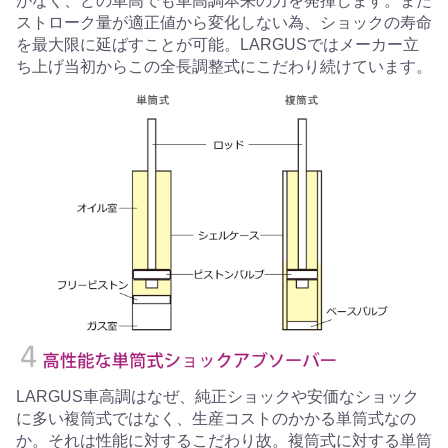
がなく、どの車高でも車高調本来の力を発揮します。また
ストローク量が適正値から変化しない為、ショックの寿命
を最大限に延ばすことが可能。LARGUSではメーカー立
ち上げ当初からこの全長調整式にこだわり続けています。
LARGUS車高調はなぜ、純正ショックや安価なショック
に多い複筒式ではなく、生産コストのかかる単筒式なの
か。それは性能に対するこだわり故。複筒式に対する単筒