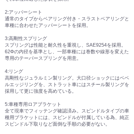
2:アッパーシート
通常のタイプからベアリング付き・スラストベアリングと
車種に合わせたアッパーシートを採用。
3:高剛性スプリング
スプリングは性能と耐久性を重視し、SAE9254を採用。
62Φの内径を基準とし、一部車種には巻数や線形を変えた
専用のテーパースプリングを用意。
4:リング
高剛性なジュラルミン製リング。大口径ショックにはベベ
ルエッジリングを、ストラット車にはスチール製リングを
採用して更に強度を高めている。
5:車種専用ロアブラケット
全て現車でフィッテング確認済み。スピンドルタイプの車
種用ブラケットには、スピンドルが付属している為、純正
スピンドル下取りなど面倒な手順の必要がない。