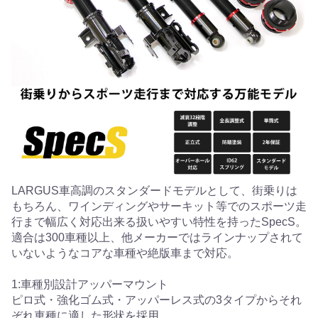
LARGUS車高調のスタンダードモデルとして、街乗りは
もちろん、ワインディングやサーキット等でのスポーツ走
行まで幅広く対応出来る扱いやすい特性を持ったSpecS。
適合は300車種以上、他メーカーではラインナップされて
いないようなコアな車種や絶版車まで対応。
1:車種別設計アッパーマウント
ピロ式・強化ゴム式・アッパーレス式の3タイプからそれ
ぞれ車種に適した形状を採用。