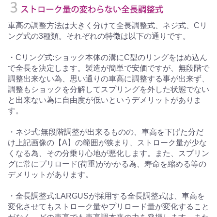
車高の調整方法は大きく分けて全長調整式、ネジ式、Cリ
ング式の3種類。それぞれの特徴は以下の通りです。
・Cリング式:ショック本体の溝にC型のリングをはめ込ん
で全長を決定します。製造が簡単で安価ですが、無段階で
調整出来ない為、思い通りの車高に調整する事が出来ず、
調整もショックを分解してスプリングを外した状態でない
と出来ない為に自由度が低いというデメリットがありま
す。
・ネジ式:無段階調整が出来るものの、車高を下げた分だ
け上記画像の【A】の範囲が狭まり、ストローク量が少な
くなる為、その分乗り心地が悪化します。また、スプリン
グに常にプリロード(荷重)がかかる為、寿命を縮める等の
デメリットがあります。
・全長調整式:LARGUSが採用する全長調整式は、車高を
変化させてもストローク量やプリロード量が変化すること