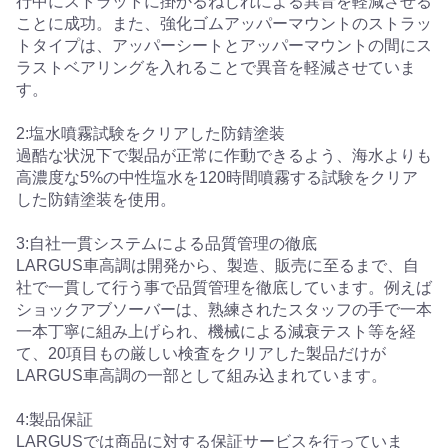
行中にストラットに掛かるねじれによる異音を軽減させる
ことに成功。また、強化ゴムアッパーマウントのストラッ
トタイプは、アッパーシートとアッパーマウントの間にス
ラストベアリングを入れることで異音を軽減させていま
す。
2:塩水噴霧試験をクリアした防錆塗装
過酷な状況下で製品が正常に作動できるよう、海水よりも
高濃度な5%の中性塩水を120時間噴霧する試験をクリア
した防錆塗装を使用。
3:自社一貫システムによる品質管理の徹底
LARGUS車高調は開発から、製造、販売に至るまで、自
社で一貫して行う事で品質管理を徹底しています。例えば
ショックアブソーバーは、熟練されたスタッフの手で一本
一本丁寧に組み上げられ、機械による減衰テスト等を経
て、20項目もの厳しい検査をクリアした製品だけが
LARGUS車高調の一部として組み込まれています。
4:製品保証
LARGUSでは商品に対する保証サービスを行っていま