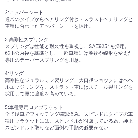
2:アッパーシート
通常のタイプからベアリング付き・スラストベアリングと
車種に合わせたアッパーシートを採用。
3:高剛性スプリング
スプリングは性能と耐久性を重視し、SAE9254を採用。
62Φの内径を基準とし、一部車種には巻数や線形を変えた
専用のテーパースプリングを用意。
4:リング
高剛性なジュラルミン製リング。大口径ショックにはベベ
ルエッジリングを、ストラット車にはスチール製リングを
採用して更に強度を高めている。
5:車種専用ロアブラケット
全て現車でフィッテング確認済み。スピンドルタイプの車
種用ブラケットには、スピンドルが付属している為、純正
スピンドル下取りなど面倒な手順の必要がない。