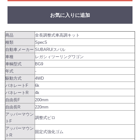
お気に入りに追加
商品
全長調整式車高調キット
種類
SpecS
自動車メーカー
SUBARU/スバル
車種
レガシィツーリングワゴン
車輌型式
BG9
年式
-
駆動方式
4WD
バネレートF
6k
バネレートR
4k
自由長F
200mm
自由長R
220mm
アッパーマウン
調整式ピロ
トF
アッパーマウン
固定式強化ゴム
トR