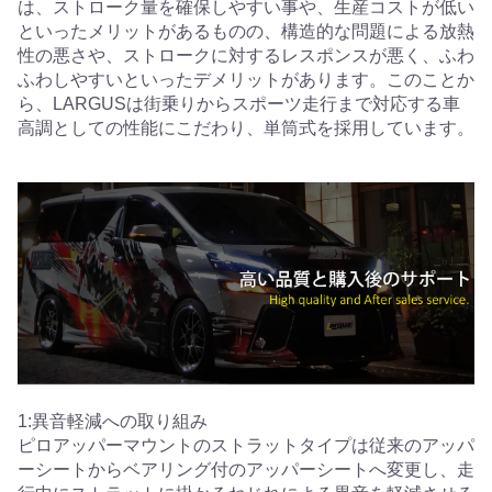
は、ストローク量を確保しやすい事や、生産コストが低い
といったメリットがあるものの、構造的な問題による放熱
性の悪さや、ストロークに対するレスポンスが悪く、ふわ
ふわしやすいといったデメリットがあります。このことか
ら、LARGUSは街乗りからスポーツ走行まで対応する車
高調としての性能にこだわり、単筒式を採用しています。
1:異音軽減への取り組み
ピロアッパーマウントのストラットタイプは従来のアッパ
ーシートからベアリング付のアッパーシートへ変更し、走