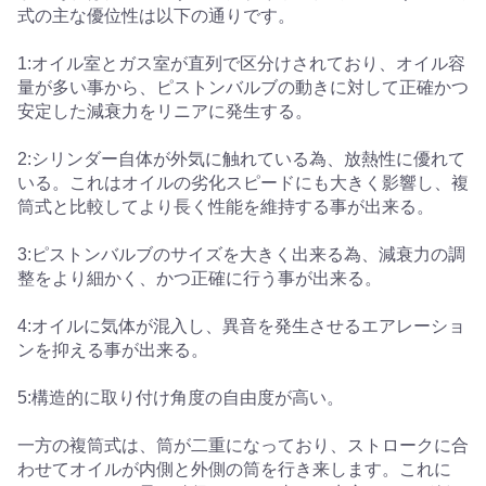
式の主な優位性は以下の通りです。
1:オイル室とガス室が直列で区分けされており、オイル容
量が多い事から、ピストンバルブの動きに対して正確かつ
安定した減衰力をリニアに発生する。
2:シリンダー自体が外気に触れている為、放熱性に優れて
いる。これはオイルの劣化スピードにも大きく影響し、複
筒式と比較してより長く性能を維持する事が出来る。
3:ピストンバルブのサイズを大きく出来る為、減衰力の調
整をより細かく、かつ正確に行う事が出来る。
4:オイルに気体が混入し、異音を発生させるエアレーショ
ンを抑える事が出来る。
5:構造的に取り付け角度の自由度が高い。
一方の複筒式は、筒が二重になっており、ストロークに合
わせてオイルが内側と外側の筒を行き来します。これに