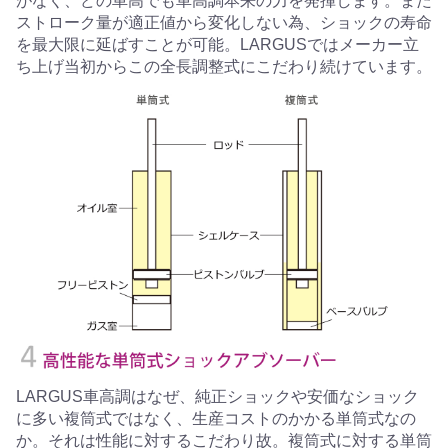
がなく、どの車高でも車高調本来の力を発揮します。また
ストローク量が適正値から変化しない為、ショックの寿命
を最大限に延ばすことが可能。LARGUSではメーカー立
ち上げ当初からこの全長調整式にこだわり続けています。
LARGUS車高調はなぜ、純正ショックや安価なショック
に多い複筒式ではなく、生産コストのかかる単筒式なの
か。それは性能に対するこだわり故。複筒式に対する単筒