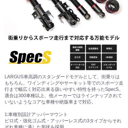
LARGUS車高調のスタンダードモデルとして、街乗りは
もちろん、ワインディングやサーキット等でのスポーツ走
行まで幅広く対応出来る扱いやすい特性を持ったSpecS。
適合は300車種以上、他メーカーではラインナップされて
いないようなコアな車種や絶版車まで対応。
1:車種別設計アッパーマウント
ピロ式・強化ゴム式・アッパーレス式の3タイプからそれ
ぞれ車種に適した形状を採用。