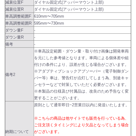
減衰位置F
ダイヤル固定式(アッパーマウント上部)
減衰位置R
ダイヤル固定式(アッパーマウント上部)
車高調整範囲F
610mm〜705mm
車高調整範囲R
595mm〜730mm
ダウン量F
-
ダウン量R
-
備考
-
※車高設定範囲・ダウン量・取り付け画像は開発車両
を元にした参考値となります。車両による個体差や組
付けの条件により、誤差が生じる場合がございます。
※アダプティブショックアブソーバー（電子制御ダン
備考2
パー等）車は、警告灯が点灯してしまう為、別途キャ
ンセラーなどで対策していただく必要がございます。
※本製品の仕様及び付属品は、改良のため予告なく変
更することがございます。
原則として通常即日~2営業日以内に発送いたします。
※こちらの商品は他サイトでも販売を行っている為、
ご注文頂くタイミングにより欠品となってしまう場合
納期について
がございます。