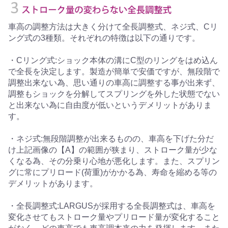
車高の調整方法は大きく分けて全長調整式、ネジ式、Cリ
ング式の3種類。それぞれの特徴は以下の通りです。
・Cリング式:ショック本体の溝にC型のリングをはめ込ん
で全長を決定します。製造が簡単で安価ですが、無段階で
調整出来ない為、思い通りの車高に調整する事が出来ず、
調整もショックを分解してスプリングを外した状態でない
と出来ない為に自由度が低いというデメリットがありま
す。
・ネジ式:無段階調整が出来るものの、車高を下げた分だ
け上記画像の【A】の範囲が狭まり、ストローク量が少な
くなる為、その分乗り心地が悪化します。また、スプリン
グに常にプリロード(荷重)がかかる為、寿命を縮める等の
デメリットがあります。
・全長調整式:LARGUSが採用する全長調整式は、車高を
変化させてもストローク量やプリロード量が変化すること