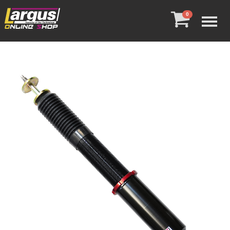
Menu
0