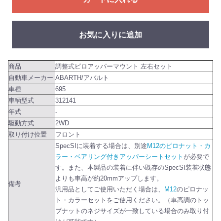
お気に入りに追加
商品
調整式ピロアッパーマウント 左右セット
自動車メーカー
ABARTH/アバルト
車種
695
車輌型式
312141
年式
-
駆動方式
2WD
取り付け位置
フロント
SpecSIに装着する場合は、別途
M12のピロナット・カ
ラー・ベアリング付きアッパーシートセット
が必要で
す。また、本製品の装着に伴い既存のSpecSI装着状態
よりも車高が約20mmアップします。
備考
汎用品としてご使用いただく場合は、
M12
のピロナッ
ト・カラーセットをご使用ください。（車高調のトッ
プナットのネジサイズが一致している場合のみ取り付