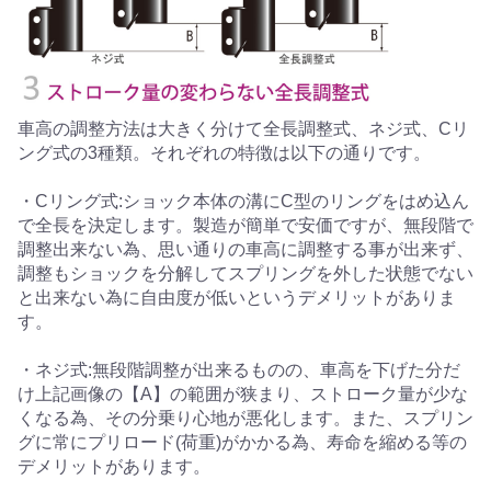
車高の調整方法は大きく分けて全長調整式、ネジ式、Cリ
ング式の3種類。それぞれの特徴は以下の通りです。
・Cリング式:ショック本体の溝にC型のリングをはめ込ん
で全長を決定します。製造が簡単で安価ですが、無段階で
調整出来ない為、思い通りの車高に調整する事が出来ず、
調整もショックを分解してスプリングを外した状態でない
と出来ない為に自由度が低いというデメリットがありま
す。
・ネジ式:無段階調整が出来るものの、車高を下げた分だ
け上記画像の【A】の範囲が狭まり、ストローク量が少な
くなる為、その分乗り心地が悪化します。また、スプリン
グに常にプリロード(荷重)がかかる為、寿命を縮める等の
デメリットがあります。