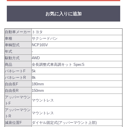
お気に入りに追加
自動車メーカー
トヨタ
車種
サクシードバン
車輌型式
NCP165V
年式
-
駆動方式
4WD
商品
全長調整式車高調キット SpecS
バネレートF
5k
バネレートR
8k
自由長F
180mm
自由長R
150mm
アッパーマウン
マウントレス
トF
アッパーマウン
マウントレス
トR
減衰位置F
ダイヤル固定式(アッパーマウント上部)