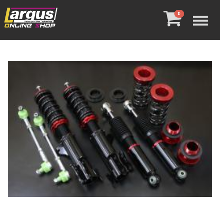
Menu
0