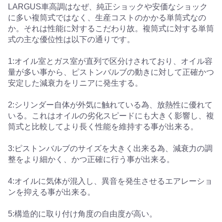
LARGUS車高調はなぜ、純正ショックや安価なショック
に多い複筒式ではなく、生産コストのかかる単筒式なの
か。それは性能に対するこだわり故。複筒式に対する単筒
式の主な優位性は以下の通りです。
1:オイル室とガス室が直列で区分けされており、オイル容
量が多い事から、ピストンバルブの動きに対して正確かつ
安定した減衰力をリニアに発生する。
2:シリンダー自体が外気に触れている為、放熱性に優れて
いる。これはオイルの劣化スピードにも大きく影響し、複
筒式と比較してより長く性能を維持する事が出来る。
3:ピストンバルブのサイズを大きく出来る為、減衰力の調
整をより細かく、かつ正確に行う事が出来る。
4:オイルに気体が混入し、異音を発生させるエアレーショ
ンを抑える事が出来る。
5:構造的に取り付け角度の自由度が高い。