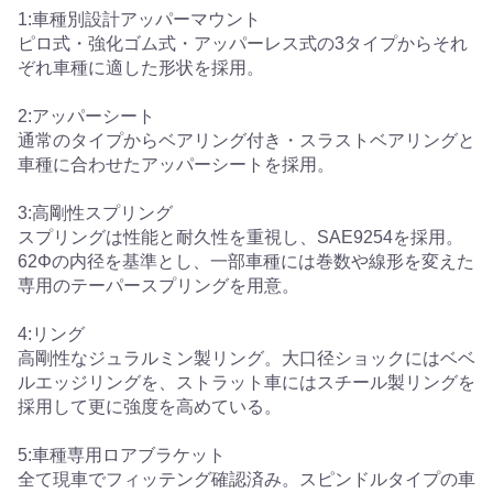
1:車種別設計アッパーマウント
ピロ式・強化ゴム式・アッパーレス式の3タイプからそれ
ぞれ車種に適した形状を採用。
2:アッパーシート
通常のタイプからベアリング付き・スラストベアリングと
車種に合わせたアッパーシートを採用。
3:高剛性スプリング
スプリングは性能と耐久性を重視し、SAE9254を採用。
62Φの内径を基準とし、一部車種には巻数や線形を変えた
専用のテーパースプリングを用意。
4:リング
高剛性なジュラルミン製リング。大口径ショックにはベベ
ルエッジリングを、ストラット車にはスチール製リングを
採用して更に強度を高めている。
5:車種専用ロアブラケット
全て現車でフィッテング確認済み。スピンドルタイプの車