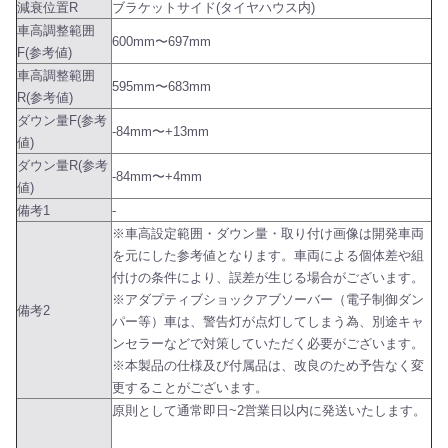
減衰位置R
ブラケットサイド(タイヤハウス内)
車高調整範囲
600mm〜697mm
F(参考値)
車高調整範囲
595mm〜683mm
R(参考値)
ダウン量F(参考
-84mm〜+13mm
値)
ダウン量R(参考
-84mm〜+4mm
値)
備考1
-
※車高設定範囲・ダウン量・取り付け画像は開発車両
を元にした参考値となります。車両による個体差や組
付けの条件により、誤差が生じる場合がございます。
※アダプティブショックアブソーバー（電子制御ダン
備考2
パー等）車は、警告灯が点灯してしまう為、別途キャ
ンセラーなどで対策していただく必要がございます。
※本製品の仕様及び付属品は、改良のため予告なく変
更することがございます。
原則として通常即日~2営業日以内に発送いたします。