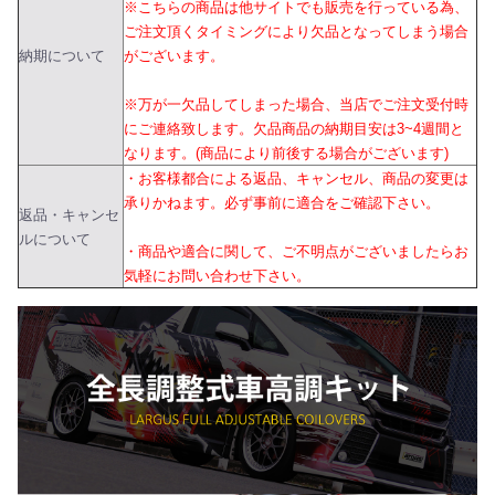
※こちらの商品は他サイトでも販売を行っている為、
ご注文頂くタイミングにより欠品となってしまう場合
納期について
がございます。
※万が一欠品してしまった場合、当店でご注文受付時
にご連絡致します。欠品商品の納期目安は3~4週間と
なります。(商品により前後する場合がございます)
・お客様都合による返品、キャンセル、商品の変更は
承りかねます。必ず事前に適合をご確認下さい。
返品・キャンセ
ルについて
・商品や適合に関して、ご不明点がございましたらお
気軽にお問い合わせ下さい。