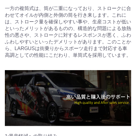
一方の複筒式は、筒が二重になっており、ストロークに合
わせてオイルが内側と外側の筒を行き来します。これに
は、ストローク量を確保しやすい事や、生産コストが低い
といったメリットがあるものの、構造的な問題による放熱
性の悪さや、ストロークに対するレスポンスが悪く、ふわ
ふわしやすいといったデメリットがあります。このことか
ら、LARGUSは街乗りからスポーツ走行まで対応する車
高調としての性能にこだわり、単筒式を採用しています。