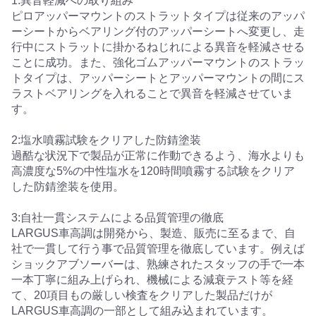
1:異音軽減への取り組み
ピロアッパーマウントのストラットタイプは従来のアッパ
ーシートからベアリング付のアッパーシートへ変更し、走
行中にストラットに掛かるねじれによる異音を軽減させる
ことに成功。また、強化ゴムアッパーマウントのストラッ
トタイプは、アッパーシートとアッパーマウントの間にス
ラストベアリングを入れることで異音を軽減させていま
す。
2:塩水噴霧試験をクリアした防錆塗装
過酷な状況下で製品が正常に作動できるよう、海水よりも
高濃度な5%の中性塩水を120時間噴霧する試験をクリア
した防錆塗装を使用。
3:自社一貫システムによる品質管理の徹底
LARGUS車高調は開発から、製造、販売に至るまで、自
社で一貫して行う事で品質管理を徹底しています。例えば
ショックアブソーバーは、熟練されたスタッフの手で一本
一本丁寧に組み上げられ、機械による減衰テスト等を経
て、20項目もの厳しい検査をクリアした製品だけが
LARGUS車高調の一部として組み込まれています。