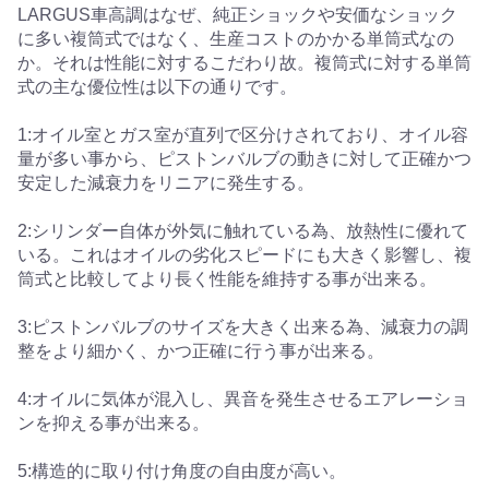
LARGUS車高調はなぜ、純正ショックや安価なショック
に多い複筒式ではなく、生産コストのかかる単筒式なの
か。それは性能に対するこだわり故。複筒式に対する単筒
式の主な優位性は以下の通りです。
1:オイル室とガス室が直列で区分けされており、オイル容
量が多い事から、ピストンバルブの動きに対して正確かつ
安定した減衰力をリニアに発生する。
2:シリンダー自体が外気に触れている為、放熱性に優れて
いる。これはオイルの劣化スピードにも大きく影響し、複
筒式と比較してより長く性能を維持する事が出来る。
3:ピストンバルブのサイズを大きく出来る為、減衰力の調
整をより細かく、かつ正確に行う事が出来る。
4:オイルに気体が混入し、異音を発生させるエアレーショ
ンを抑える事が出来る。
5:構造的に取り付け角度の自由度が高い。