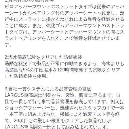
1:異音軽減への取り組み
ピロアッパーマウントのストラットタイプは従来のアッパ
ーシートからベアリング付のアッパーシートへ変更し、走
行中にストラットに掛かるねじれによる異音を軽減させる
ことに成功。また、強化ゴムアッパーマウントのストラッ
トタイプは、アッパーシートとアッパーマウントの間にス
ラストベアリングを入れることで異音を軽減させていま
す。
2:塩水噴霧試験をクリアした防錆塗装
過酷な状況下で製品が正常に作動できるよう、海水よりも
高濃度な5%の中性塩水を120時間噴霧する試験をクリア
した防錆塗装を使用。
3:自社一貫システムによる品質管理の徹底
LARGUS車高調は開発から、製造、販売に至るまで、自
社で一貫して行う事で品質管理を徹底しています。例えば
ショックアブソーバーは、熟練されたスタッフの手で一本
一本丁寧に組み上げられ、機械による減衰テスト等を経
て、20項目もの厳しい検査をクリアした製品だけが
LARGUS車高調の一部として組み込まれています。