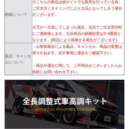
※こちらの商品は他サイトでも販売を行っている為、
ご注文頂くタイミングにより欠品となってしまう場合
納期について
がございます。
※万が一欠品してしまった場合、当店でご注文受付時
にご連絡致します。欠品商品の納期目安は3~4週間と
なります。(商品により前後する場合がございます)
・お客様都合による返品、キャンセル、商品の変更は
承りかねます。必ず事前に適合をご確認下さい。
返品・キャンセ
ルについて
・商品や適合に関して、ご不明点がございましたらお
気軽にお問い合わせ下さい。