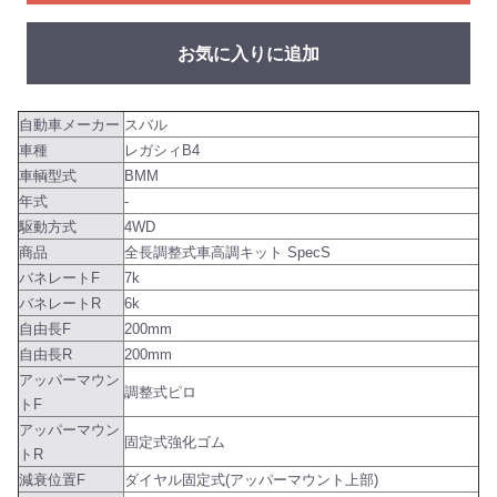
お気に入りに追加
自動車メーカー
スバル
車種
レガシィB4
車輌型式
BMM
年式
-
駆動方式
4WD
商品
全長調整式車高調キット SpecS
バネレートF
7k
バネレートR
6k
自由長F
200mm
自由長R
200mm
アッパーマウン
調整式ピロ
トF
アッパーマウン
固定式強化ゴム
トR
減衰位置F
ダイヤル固定式(アッパーマウント上部)