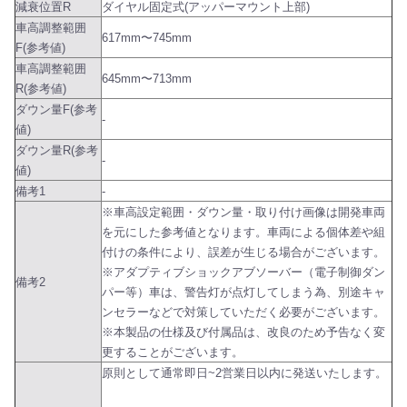
減衰位置R
ダイヤル固定式(アッパーマウント上部)
車高調整範囲
617mm〜745mm
F(参考値)
車高調整範囲
645mm〜713mm
R(参考値)
ダウン量F(参考
-
値)
ダウン量R(参考
-
値)
備考1
-
※車高設定範囲・ダウン量・取り付け画像は開発車両
を元にした参考値となります。車両による個体差や組
付けの条件により、誤差が生じる場合がございます。
※アダプティブショックアブソーバー（電子制御ダン
備考2
パー等）車は、警告灯が点灯してしまう為、別途キャ
ンセラーなどで対策していただく必要がございます。
※本製品の仕様及び付属品は、改良のため予告なく変
更することがございます。
原則として通常即日~2営業日以内に発送いたします。