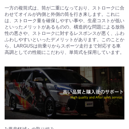
一方の複筒式は、筒が二重になっており、ストロークに合
わせてオイルが内側と外側の筒を行き来します。これに
は、ストローク量を確保しやすい事や、生産コストが低い
といったメリットがあるものの、構造的な問題による放熱
性の悪さや、ストロークに対するレスポンスが悪く、ふわ
ふわしやすいといったデメリットがあります。このことか
ら、LARGUSは街乗りからスポーツ走行まで対応する車
高調としての性能にこだわり、単筒式を採用しています。