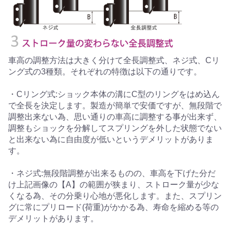
車高の調整方法は大きく分けて全長調整式、ネジ式、Cリ
ング式の3種類。それぞれの特徴は以下の通りです。
・Cリング式:ショック本体の溝にC型のリングをはめ込ん
で全長を決定します。製造が簡単で安価ですが、無段階で
調整出来ない為、思い通りの車高に調整する事が出来ず、
調整もショックを分解してスプリングを外した状態でない
と出来ない為に自由度が低いというデメリットがありま
す。
・ネジ式:無段階調整が出来るものの、車高を下げた分だ
け上記画像の【A】の範囲が狭まり、ストローク量が少な
くなる為、その分乗り心地が悪化します。また、スプリン
グに常にプリロード(荷重)がかかる為、寿命を縮める等の
デメリットがあります。