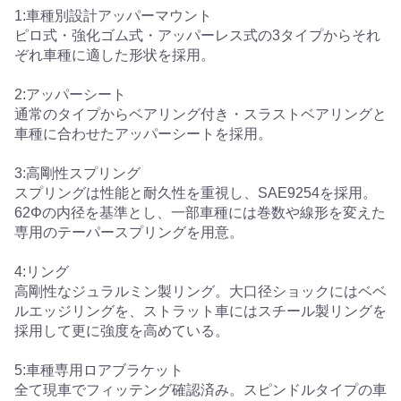
1:車種別設計アッパーマウント
ピロ式・強化ゴム式・アッパーレス式の3タイプからそれ
ぞれ車種に適した形状を採用。
2:アッパーシート
通常のタイプからベアリング付き・スラストベアリングと
車種に合わせたアッパーシートを採用。
3:高剛性スプリング
スプリングは性能と耐久性を重視し、SAE9254を採用。
62Φの内径を基準とし、一部車種には巻数や線形を変えた
専用のテーパースプリングを用意。
4:リング
高剛性なジュラルミン製リング。大口径ショックにはベベ
ルエッジリングを、ストラット車にはスチール製リングを
採用して更に強度を高めている。
5:車種専用ロアブラケット
全て現車でフィッテング確認済み。スピンドルタイプの車