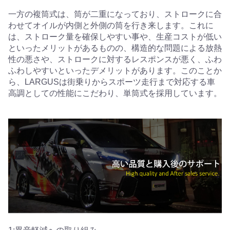
一方の複筒式は、筒が二重になっており、ストロークに合
わせてオイルが内側と外側の筒を行き来します。これに
は、ストローク量を確保しやすい事や、生産コストが低い
といったメリットがあるものの、構造的な問題による放熱
性の悪さや、ストロークに対するレスポンスが悪く、ふわ
ふわしやすいといったデメリットがあります。このことか
ら、LARGUSは街乗りからスポーツ走行まで対応する車
高調としての性能にこだわり、単筒式を採用しています。