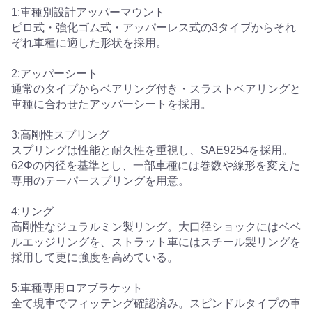
1:車種別設計アッパーマウント
ピロ式・強化ゴム式・アッパーレス式の3タイプからそれ
ぞれ車種に適した形状を採用。
2:アッパーシート
通常のタイプからベアリング付き・スラストベアリングと
車種に合わせたアッパーシートを採用。
3:高剛性スプリング
スプリングは性能と耐久性を重視し、SAE9254を採用。
62Φの内径を基準とし、一部車種には巻数や線形を変えた
専用のテーパースプリングを用意。
4:リング
高剛性なジュラルミン製リング。大口径ショックにはベベ
ルエッジリングを、ストラット車にはスチール製リングを
採用して更に強度を高めている。
5:車種専用ロアブラケット
全て現車でフィッテング確認済み。スピンドルタイプの車