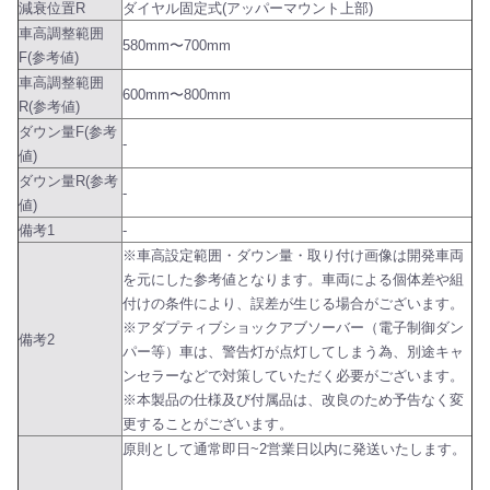
減衰位置R
ダイヤル固定式(アッパーマウント上部)
車高調整範囲
580mm〜700mm
F(参考値)
車高調整範囲
600mm〜800mm
R(参考値)
ダウン量F(参考
-
値)
ダウン量R(参考
-
値)
備考1
-
※車高設定範囲・ダウン量・取り付け画像は開発車両
を元にした参考値となります。車両による個体差や組
付けの条件により、誤差が生じる場合がございます。
※アダプティブショックアブソーバー（電子制御ダン
備考2
パー等）車は、警告灯が点灯してしまう為、別途キャ
ンセラーなどで対策していただく必要がございます。
※本製品の仕様及び付属品は、改良のため予告なく変
更することがございます。
原則として通常即日~2営業日以内に発送いたします。