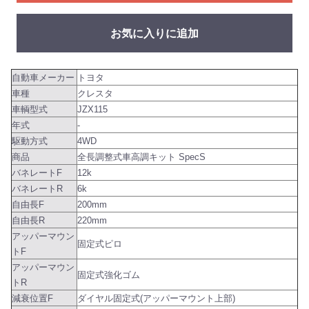
お気に入りに追加
自動車メーカー
トヨタ
車種
クレスタ
車輌型式
JZX115
年式
-
駆動方式
4WD
商品
全長調整式車高調キット SpecS
バネレートF
12k
バネレートR
6k
自由長F
200mm
自由長R
220mm
アッパーマウン
固定式ピロ
トF
アッパーマウン
固定式強化ゴム
トR
減衰位置F
ダイヤル固定式(アッパーマウント上部)