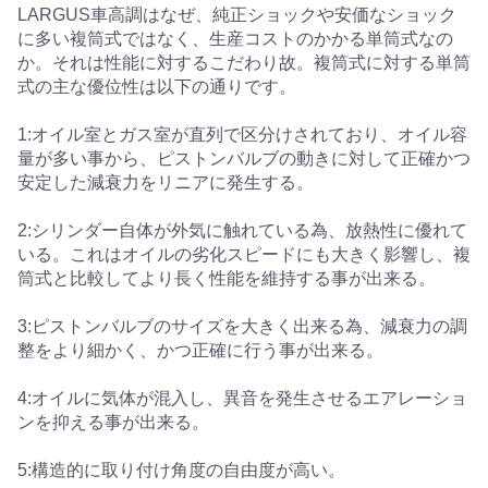
LARGUS車高調はなぜ、純正ショックや安価なショック
に多い複筒式ではなく、生産コストのかかる単筒式なの
か。それは性能に対するこだわり故。複筒式に対する単筒
式の主な優位性は以下の通りです。
1:オイル室とガス室が直列で区分けされており、オイル容
量が多い事から、ピストンバルブの動きに対して正確かつ
安定した減衰力をリニアに発生する。
2:シリンダー自体が外気に触れている為、放熱性に優れて
いる。これはオイルの劣化スピードにも大きく影響し、複
筒式と比較してより長く性能を維持する事が出来る。
3:ピストンバルブのサイズを大きく出来る為、減衰力の調
整をより細かく、かつ正確に行う事が出来る。
4:オイルに気体が混入し、異音を発生させるエアレーショ
ンを抑える事が出来る。
5:構造的に取り付け角度の自由度が高い。