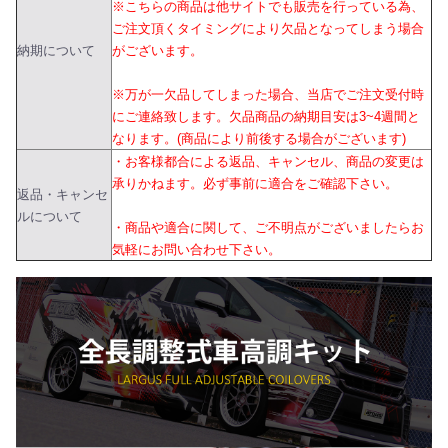
※こちらの商品は他サイトでも販売を行っている為、
ご注文頂くタイミングにより欠品となってしまう場合
納期について
がございます。
※万が一欠品してしまった場合、当店でご注文受付時
にご連絡致します。欠品商品の納期目安は3~4週間と
なります。(商品により前後する場合がございます)
・お客様都合による返品、キャンセル、商品の変更は
承りかねます。必ず事前に適合をご確認下さい。
返品・キャンセ
ルについて
・商品や適合に関して、ご不明点がございましたらお
気軽にお問い合わせ下さい。