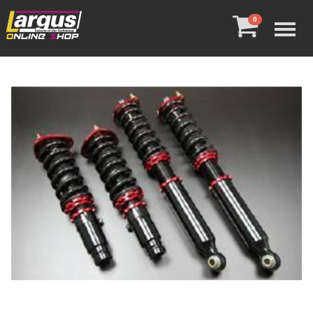
Menu
0