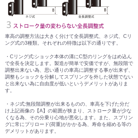
車高の調整方法は大きく分けて全長調整式、ネジ式、Cリ
ング式の3種類。それぞれの特徴は以下の通りです。
・Cリング式:ショック本体の溝にC型のリングをはめ込ん
で全長を決定します。製造が簡単で安価ですが、無段階で
調整出来ない為、思い通りの車高に調整する事が出来ず、
調整もショックを分解してスプリングを外した状態でない
と出来ない為に自由度が低いというデメリットがありま
す。
・ネジ式:無段階調整が出来るものの、車高を下げた分だ
け上記画像の【A】の範囲が狭まり、ストローク量が少な
くなる為、その分乗り心地が悪化します。また、スプリン
グに常にプリロード(荷重)がかかる為、寿命を縮める等の
デメリットがあります。