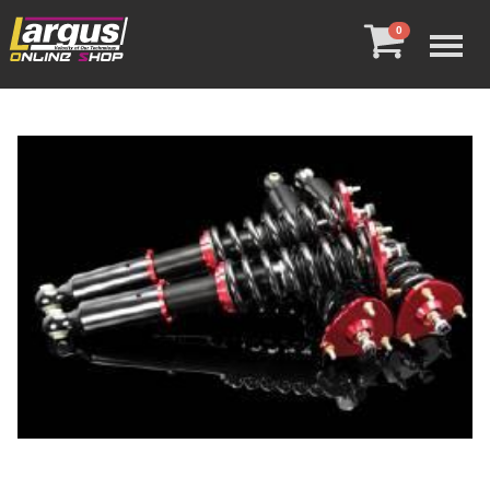
Menu
0