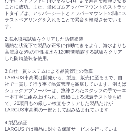
行中にストラットに掛かるねじれによる異音を軽減させる
ことに成功。また、強化ゴムアッパーマウントのストラッ
トタイプは、アッパーシートとアッパーマウントの間にス
ラストベアリングを入れることで異音を軽減させていま
す。
2:塩水噴霧試験をクリアした防錆塗装
過酷な状況下で製品が正常に作動できるよう、海水よりも
高濃度な5%の中性塩水を120時間噴霧する試験をクリア
した防錆塗装を使用。
3:自社一貫システムによる品質管理の徹底
LARGUS車高調は開発から、製造、販売に至るまで、自
社で一貫して行う事で品質管理を徹底しています。例えば
ショックアブソーバーは、熟練されたスタッフの手で一本
一本丁寧に組み上げられ、機械による減衰テスト等を経
て、20項目もの厳しい検査をクリアした製品だけが
LARGUS車高調の一部として組み込まれています。
4:製品保証
LARGUSでは商品に対する保証サービスを行っていま