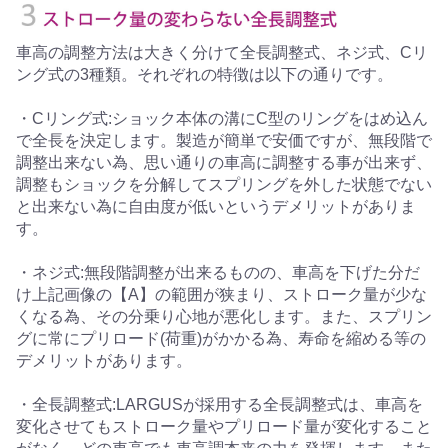
車高の調整方法は大きく分けて全長調整式、ネジ式、Cリ
ング式の3種類。それぞれの特徴は以下の通りです。
・Cリング式:ショック本体の溝にC型のリングをはめ込ん
で全長を決定します。製造が簡単で安価ですが、無段階で
調整出来ない為、思い通りの車高に調整する事が出来ず、
調整もショックを分解してスプリングを外した状態でない
と出来ない為に自由度が低いというデメリットがありま
す。
・ネジ式:無段階調整が出来るものの、車高を下げた分だ
け上記画像の【A】の範囲が狭まり、ストローク量が少な
くなる為、その分乗り心地が悪化します。また、スプリン
グに常にプリロード(荷重)がかかる為、寿命を縮める等の
デメリットがあります。
・全長調整式:LARGUSが採用する全長調整式は、車高を
変化させてもストローク量やプリロード量が変化すること