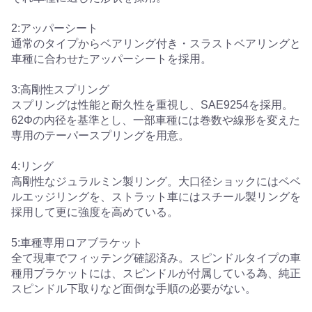
2:アッパーシート
通常のタイプからベアリング付き・スラストベアリングと
車種に合わせたアッパーシートを採用。
3:高剛性スプリング
スプリングは性能と耐久性を重視し、SAE9254を採用。
62Φの内径を基準とし、一部車種には巻数や線形を変えた
専用のテーパースプリングを用意。
4:リング
高剛性なジュラルミン製リング。大口径ショックにはベベ
ルエッジリングを、ストラット車にはスチール製リングを
採用して更に強度を高めている。
5:車種専用ロアブラケット
全て現車でフィッテング確認済み。スピンドルタイプの車
種用ブラケットには、スピンドルが付属している為、純正
スピンドル下取りなど面倒な手順の必要がない。