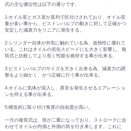
式の主な優位性は以下の通りです。
1:オイル室とガス室が直列で区分けされており、オイル容
量が多い事から、ピストンバルブの動きに対して正確かつ
安定した減衰力をリニアに発生する。
2:シリンダー自体が外気に触れている為、放熱性に優れて
いる。これはオイルの劣化スピードにも大きく影響し、複
筒式と比較してより長く性能を維持する事が出来る。
3:ピストンバルブのサイズを大きく出来る為、減衰力の調
整をより細かく、かつ正確に行う事が出来る。
4:オイルに気体が混入し、異音を発生させるエアレーショ
ンを抑える事が出来る。
5:構造的に取り付け角度の自由度が高い。
一方の複筒式は、筒が二重になっており、ストロークに合
わせてオイルが内側と外側の筒を行き来します。これに