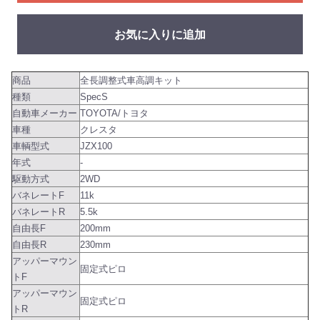
お気に入りに追加
商品
全長調整式車高調キット
種類
SpecS
自動車メーカー
TOYOTA/トヨタ
車種
クレスタ
車輌型式
JZX100
年式
-
駆動方式
2WD
バネレートF
11k
バネレートR
5.5k
自由長F
200mm
自由長R
230mm
アッパーマウン
固定式ピロ
トF
アッパーマウン
固定式ピロ
トR