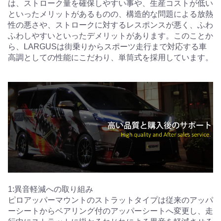
は、ストローク量を確保しやすい事や、生産コストが低い
といったメリットがあるものの、構造的な問題による放熱
性の悪さや、ストロークに対するレスポンスが悪く、ふわ
ふわしやすいといったデメリットがあります。このことか
ら、LARGUSは街乗りからスポーツ走行まで対応する車
高調としての性能にこだわり、単筒式を採用しています。
1:異音軽減への取り組み
ピロアッパーマウントのストラットタイプは従来のアッパ
ーシートからベアリング付のアッパーシートへ変更し、走