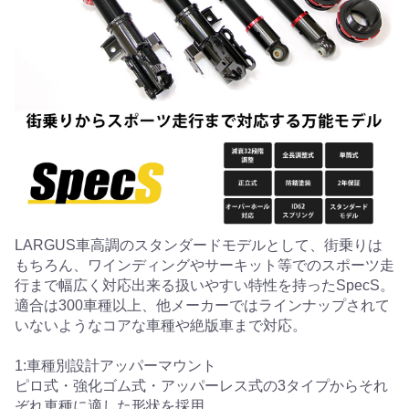
LARGUS車高調のスタンダードモデルとして、街乗りは
もちろん、ワインディングやサーキット等でのスポーツ走
行まで幅広く対応出来る扱いやすい特性を持ったSpecS。
適合は300車種以上、他メーカーではラインナップされて
いないようなコアな車種や絶版車まで対応。
1:車種別設計アッパーマウント
ピロ式・強化ゴム式・アッパーレス式の3タイプからそれ
ぞれ車種に適した形状を採用。