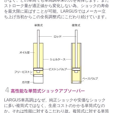
がなく、どの車高でも車高調本来の力を発揮します。また
ストローク量が適正値から変化しない為、ショックの寿命
を最大限に延ばすことが可能。LARGUSではメーカー立
ち上げ当初からこの全長調整式にこだわり続けています。
LARGUS車高調はなぜ、純正ショックや安価なショック
に多い複筒式ではなく、生産コストのかかる単筒式なの
か。それは性能に対するこだわり故。複筒式に対する単筒