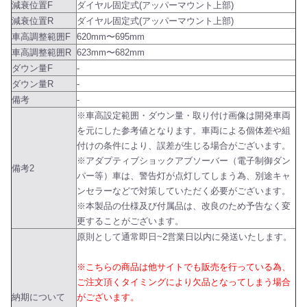
減衰位置F
ダイヤル固定式(アッパーマウント上部)
減衰位置R
ダイヤル固定式(アッパーマウント上部)
車高調整範囲F
620mm〜695mm
車高調整範囲R
623mm〜682mm
ダウン量F
-
ダウン量R
-
備考
-
※車高設定範囲・ダウン量・取り付け画像は開発車両
を元にした参考値となります。車両による個体差や組
付けの条件により、誤差が生じる場合がございます。
※アダプティブショックアブソーバー（電子制御ダン
備考2
パー等）車は、警告灯が点灯してしまう為、別途キャ
ンセラーなどで対策していただく必要がございます。
※本製品の仕様及び付属品は、改良のため予告なく変
更することがございます。
原則として通常即日~2営業日以内に発送いたします。
※こちらの商品は他サイトでも販売を行っている為、
ご注文頂くタイミングにより欠品となってしまう場合
納期について
がございます。