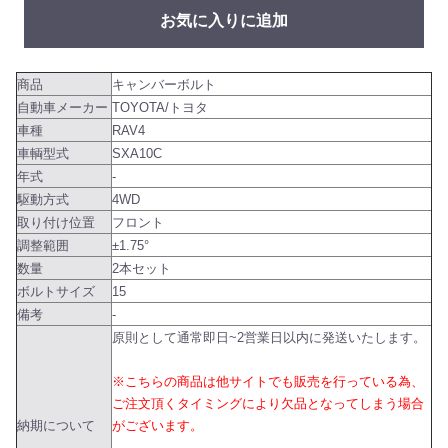
お気に入りに追加
商品
キャンバーボルト
自動車メーカー
TOYOTA/トヨタ
車種
RAV4
車輌型式
SXA10C
年式
-
駆動方式
4WD
取り付け位置
フロント
調整範囲
±1.75°
数量
2本セット
ボルトサイズ
15
備考
-
原則として通常即日~2営業日以内に発送いたします。
※こちらの商品は他サイトでも販売を行っている為、
ご注文頂くタイミングにより欠品となってしまう場合
納期について
がございます。