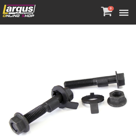
Menu
0