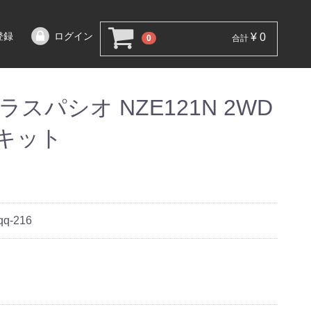
登録
ログイン
¥ 0
0
合計
スパシオ NZE121N 2WD
調キット
qq-216