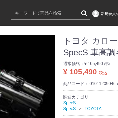
新規会員
トヨタ カローラ
SpecS 車高
通常価格：
¥ 105,490
税込
¥ 105,490
税込
商品コード：
01011209046-
関連カテゴリ
SpecS
SpecS
TOYOTA