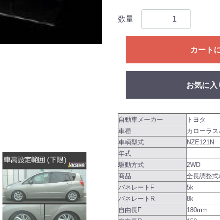
数量
カート
お気に入
自動車メーカー
トヨタ
車種
カローラス
車輌型式
NZE121N
年式
-
駆動方式
2WD
商品
全長調整式車
バネレートF
5k
バネレートR
8k
自由長F
180mm