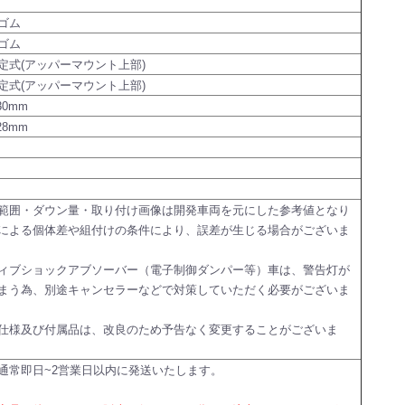
ゴム
ゴム
定式(アッパーマウント上部)
定式(アッパーマウント上部)
30mm
28mm
範囲・ダウン量・取り付け画像は開発車両を元にした参考値となり
による個体差や組付けの条件により、誤差が生じる場合がございま
ィブショックアブソーバー（電子制御ダンパー等）車は、警告灯が
まう為、別途キャンセラーなどで対策していただく必要がございま
仕様及び付属品は、改良のため予告なく変更することがございま
通常即日~2営業日以内に発送いたします。