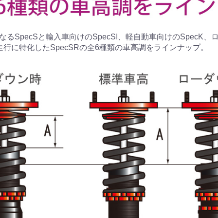
るSpecSと輸入車向けのSpecSI、軽自動車向けのSpecK
走行に特化したSpecSRの全6種類の車高調をラインナップ。