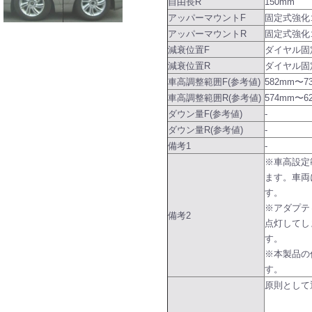
自由長R
150mm
アッパーマウントF
固定式強化
アッパーマウントR
固定式強化
減衰位置F
ダイヤル固
減衰位置R
ダイヤル固
車高調整範囲F(参考値)
582mm〜7
車高調整範囲R(参考値)
574mm〜6
ダウン量F(参考値)
-
ダウン量R(参考値)
-
備考1
-
※車高設定
ます。車両
す。
※アダプテ
備考2
点灯してし
す。
※本製品の
す。
原則として