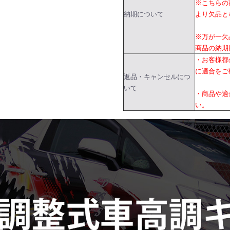
※こちらの
納期について
より欠品と
※万が一欠
商品の納期
・お客様都
に適合をご
返品・キャンセルにつ
いて
・商品や適
い。