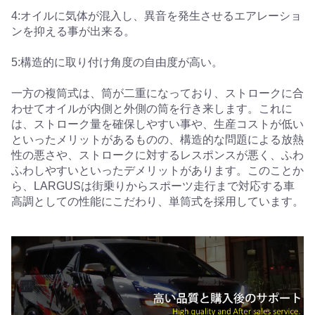
4:オイルに気体が混入し、異音を発生させるエアレーショ
ンを抑える事が出来る。
5:構造的に取り付け角度の自由度が高い。
一方の複筒式は、筒が二重になっており、ストロークに合
わせてオイルが内側と外側の筒を行き来します。これに
は、ストローク量を確保しやすい事や、生産コストが低い
といったメリットがあるものの、構造的な問題による放熱
性の悪さや、ストロークに対するレスポンスが悪く、ふわ
ふわしやすいといったデメリットがあります。このことか
ら、LARGUSは街乗りからスポーツ走行まで対応する車
高調としての性能にこだわり、単筒式を採用しています。