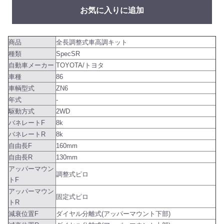
お気に入りに追加
商品
全長調整式車高調キット
種類
SpecSR
自動車メーカー
TOYOTA/トヨタ
車種
86
車輌型式
ZN6
年式
-
駆動方式
2WD
バネレートF
8k
バネレートR
8k
自由長F
160mm
自由長R
130mm
アッパーマウン
調整式ピロ
トF
アッパーマウン
固定式ピロ
トR
減衰位置F
ダイヤル分離式(アッパーマウント下部)