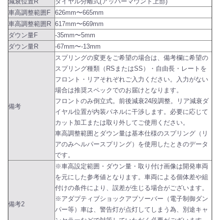
減衰位置R
ダイヤル分離式(アッパーマウント上部)
車高調整範囲F
626mm〜665mm
車高調整範囲R
617mm〜669mm
ダウン量F
-35mm〜5mm
ダウン量R
-67mm〜-13mm
スプリングの変更をご希望の場合は、備考欄に希望の
スプリング種類（RSまたはSS）・自由長・レートを
フロント・リアそれぞれご入力ください。入力がない
場合は推奨スペックでのお届けとなります。
フロントのみ倒立式。前後減衰24段調整。リア減衰ダ
備考
イヤル位置が内装パネルに干渉します。必要に応じて
カット加工または取り外してご使用ください。
車高調整範囲とダウン量は基本仕様のスプリング（リ
アのみヘルパースプリング）を使用したときのデータ
です。
※車高設定範囲・ダウン量・取り付け画像は開発車両
を元にした参考値となります。車両による個体差や組
付けの条件により、誤差が生じる場合がございます。
※アダプティブショックアブソーバー（電子制御ダン
備考2
パー等）車は、警告灯が点灯してしまう為、別途キャ