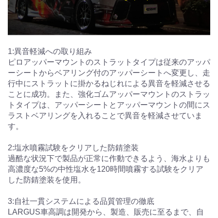
1:異音軽減への取り組み
ピロアッパーマウントのストラットタイプは従来のアッパ
ーシートからベアリング付のアッパーシートへ変更し、走
行中にストラットに掛かるねじれによる異音を軽減させる
ことに成功。また、強化ゴムアッパーマウントのストラッ
トタイプは、アッパーシートとアッパーマウントの間にス
ラストベアリングを入れることで異音を軽減させていま
す。
2:塩水噴霧試験をクリアした防錆塗装
過酷な状況下で製品が正常に作動できるよう、海水よりも
高濃度な5%の中性塩水を120時間噴霧する試験をクリア
した防錆塗装を使用。
3:自社一貫システムによる品質管理の徹底
LARGUS車高調は開発から、製造、販売に至るまで、自