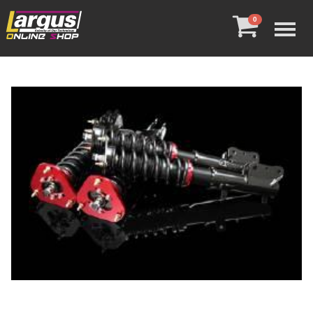
Menu
0