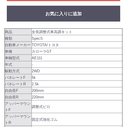
お気に入りに追加
商品
全長調整式車高調キット
種類
SpecS
自動車メーカー
TOYOTA/トヨタ
車種
カローラGT
車輌型式
AE111
年式
-
駆動方式
2WD
バネレートF
5k
バネレートR
2.5k
自由長F
200mm
自由長R
220mm
アッパーマウン
調整式ピロ
トF
アッパーマウン
固定式強化ゴム
トR