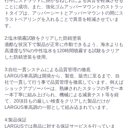
行中にストラットに掛かるねじれによる異音を軽減させる
ことに成功。また、強化ゴムアッパーマウントのストラッ
トタイプは、アッパーシートとアッパーマウントの間にス
ラストベアリングを入れることで異音を軽減させていま
す。
2:塩水噴霧試験をクリアした防錆塗装
過酷な状況下で製品が正常に作動できるよう、海水よりも
高濃度な5%の中性塩水を120時間噴霧する試験をクリア
した防錆塗装を使用。
3:自社一貫システムによる品質管理の徹底
LARGUS車高調は開発から、製造、販売に至るまで、自
社で一貫して行う事で品質管理を徹底しています。例えば
ショックアブソーバーは、熟練されたスタッフの手で一本
一本丁寧に組み上げられ、機械による減衰テスト等を経
て、20項目もの厳しい検査をクリアした製品だけが
LARGUS車高調の一部として組み込まれています。
4:製品保証
LARGUSでは商品に対する保証サービスを行っていま