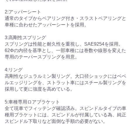
2:アッパーシート
通常のタイプからベアリング付き・スラストベアリングと
車種に合わせたアッパーシートを採用。
3:高剛性スプリング
スプリングは性能と耐久性を重視し、SAE9254を採用。
62Φの内径を基準とし、一部車種には巻数や線形を変えた
専用のテーパースプリングを用意。
4:リング
高剛性なジュラルミン製リング。大口径ショックにはベベ
ルエッジリングを、ストラット車にはスチール製リングを
採用して更に強度を高めている。
5:車種専用ロアブラケット
全て現車でフィッテング確認済み。スピンドルタイプの車
種用ブラケットには、スピンドルが付属している為、純正
スピンドル下取りなど面倒な手順の必要がない。