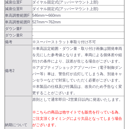
減衰位置F
ダイヤル固定式(アッパーマウント上部)
減衰位置R
ダイヤル固定式(アッパーマウント上部)
車高調整範囲F
546mm〜660mm
車高調整範囲R
527mm〜762mm
ダウン量F
-
ダウン量R
-
備考
※スーパーストラット車取り付け不可
※車高設定範囲・ダウン量・取り付け画像は開発車両
を元にした参考値となります。車両による個体差や組
付けの条件により、誤差が生じる場合がございます。
※アダプティブショックアブソーバー（電子制御ダン
備考2
パー等）車は、警告灯が点灯してしまう為、別途キャ
ンセラーなどで対策していただく必要がございます。
※本製品の仕様及び付属品は、改良のため予告なく変
更することがございます。
原則として通常即日~2営業日以内に発送いたします。
※こちらの商品は他サイトでも販売を行っている為、
ご注文頂くタイミングにより欠品となってしまう場合
納期について
がございます。