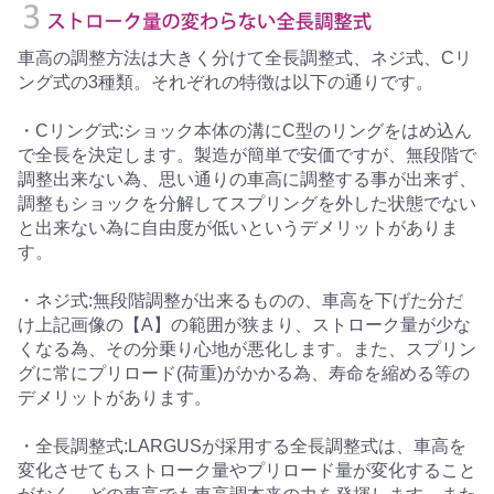
車高の調整方法は大きく分けて全長調整式、ネジ式、Cリ
ング式の3種類。それぞれの特徴は以下の通りです。
・Cリング式:ショック本体の溝にC型のリングをはめ込ん
で全長を決定します。製造が簡単で安価ですが、無段階で
調整出来ない為、思い通りの車高に調整する事が出来ず、
調整もショックを分解してスプリングを外した状態でない
と出来ない為に自由度が低いというデメリットがありま
す。
・ネジ式:無段階調整が出来るものの、車高を下げた分だ
け上記画像の【A】の範囲が狭まり、ストローク量が少な
くなる為、その分乗り心地が悪化します。また、スプリン
グに常にプリロード(荷重)がかかる為、寿命を縮める等の
デメリットがあります。
・全長調整式:LARGUSが採用する全長調整式は、車高を
変化させてもストローク量やプリロード量が変化すること