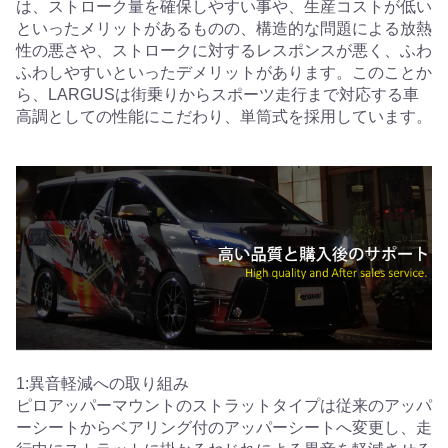
は、ストローク量を確保しやすい事や、生産コストが低い
といったメリットがあるものの、構造的な問題による放熱
性の悪さや、ストロークに対するレスポンスが悪く、ふわ
ふわしやすいといったデメリットがあります。このことか
ら、LARGUSは街乗りからスポーツ走行まで対応する車
高調としての性能にこだわり、単筒式を採用しています。
1:異音軽減への取り組み
ピロアッパーマウントのストラットタイプは従来のアッパ
ーシートからベアリング付のアッパーシートへ変更し、走