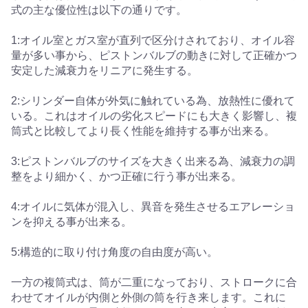
式の主な優位性は以下の通りです。
1:オイル室とガス室が直列で区分けされており、オイル容
量が多い事から、ピストンバルブの動きに対して正確かつ
安定した減衰力をリニアに発生する。
2:シリンダー自体が外気に触れている為、放熱性に優れて
いる。これはオイルの劣化スピードにも大きく影響し、複
筒式と比較してより長く性能を維持する事が出来る。
3:ピストンバルブのサイズを大きく出来る為、減衰力の調
整をより細かく、かつ正確に行う事が出来る。
4:オイルに気体が混入し、異音を発生させるエアレーショ
ンを抑える事が出来る。
5:構造的に取り付け角度の自由度が高い。
一方の複筒式は、筒が二重になっており、ストロークに合
わせてオイルが内側と外側の筒を行き来します。これに