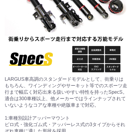
LARGUS車高調のスタンダードモデルとして、街乗りは
もちろん、ワインディングやサーキット等でのスポーツ走
行まで幅広く対応出来る扱いやすい特性を持ったSpecS。
適合は300車種以上、他メーカーではラインナップされて
いないようなコアな車種や絶版車まで対応。
1:車種別設計アッパーマウント
ピロ式・強化ゴム式・アッパーレス式の3タイプからそれ
ぞれ車種に適した形状を採用。