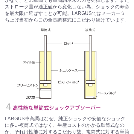
がなく、どの車高でも車高調本来の力を発揮します。また
ストローク量が適正値から変化しない為、ショックの寿命
を最大限に延ばすことが可能。LARGUSではメーカー立
ち上げ当初からこの全長調整式にこだわり続けています。
LARGUS車高調はなぜ、純正ショックや安価なショック
に多い複筒式ではなく、生産コストのかかる単筒式なの
か。それは性能に対するこだわり故。複筒式に対する単筒