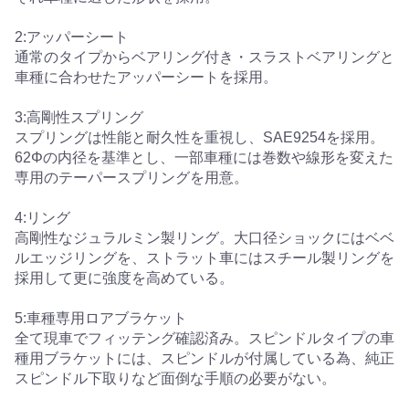
2:アッパーシート
通常のタイプからベアリング付き・スラストベアリングと
車種に合わせたアッパーシートを採用。
3:高剛性スプリング
スプリングは性能と耐久性を重視し、SAE9254を採用。
62Φの内径を基準とし、一部車種には巻数や線形を変えた
専用のテーパースプリングを用意。
4:リング
高剛性なジュラルミン製リング。大口径ショックにはベベ
ルエッジリングを、ストラット車にはスチール製リングを
採用して更に強度を高めている。
5:車種専用ロアブラケット
全て現車でフィッテング確認済み。スピンドルタイプの車
種用ブラケットには、スピンドルが付属している為、純正
スピンドル下取りなど面倒な手順の必要がない。