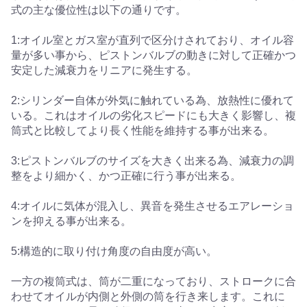
式の主な優位性は以下の通りです。
1:オイル室とガス室が直列で区分けされており、オイル容
量が多い事から、ピストンバルブの動きに対して正確かつ
安定した減衰力をリニアに発生する。
2:シリンダー自体が外気に触れている為、放熱性に優れて
いる。これはオイルの劣化スピードにも大きく影響し、複
筒式と比較してより長く性能を維持する事が出来る。
3:ピストンバルブのサイズを大きく出来る為、減衰力の調
整をより細かく、かつ正確に行う事が出来る。
4:オイルに気体が混入し、異音を発生させるエアレーショ
ンを抑える事が出来る。
5:構造的に取り付け角度の自由度が高い。
一方の複筒式は、筒が二重になっており、ストロークに合
わせてオイルが内側と外側の筒を行き来します。これに