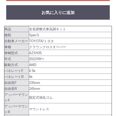
お気に入りに追加
商品
全長調整式車高調キット
種類
SpecS
自動車メーカー
TOYOTA/トヨタ
車種
クラウンクロスオーバー
車輌型式
AZSH35
年式
2022/09〜
駆動方式
4WD
バネレートF
6.5k
バネレートR
6k
自由長F
235mm
自由長R
245mm
アッパーマウン
固定式強化ゴム
トF
アッパーマウン
マウントレス
トR