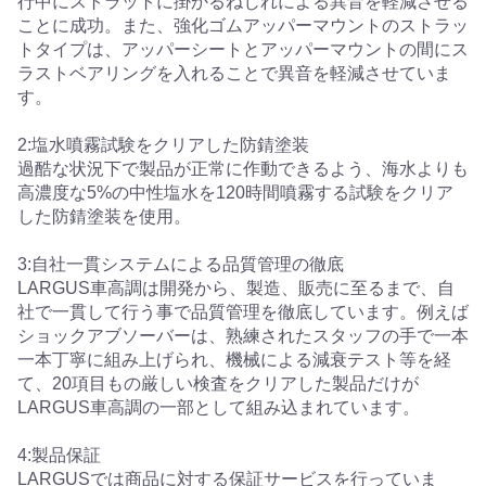
行中にストラットに掛かるねじれによる異音を軽減させる
ことに成功。また、強化ゴムアッパーマウントのストラッ
トタイプは、アッパーシートとアッパーマウントの間にス
ラストベアリングを入れることで異音を軽減させていま
す。
2:塩水噴霧試験をクリアした防錆塗装
過酷な状況下で製品が正常に作動できるよう、海水よりも
高濃度な5%の中性塩水を120時間噴霧する試験をクリア
した防錆塗装を使用。
3:自社一貫システムによる品質管理の徹底
LARGUS車高調は開発から、製造、販売に至るまで、自
社で一貫して行う事で品質管理を徹底しています。例えば
ショックアブソーバーは、熟練されたスタッフの手で一本
一本丁寧に組み上げられ、機械による減衰テスト等を経
て、20項目もの厳しい検査をクリアした製品だけが
LARGUS車高調の一部として組み込まれています。
4:製品保証
LARGUSでは商品に対する保証サービスを行っていま