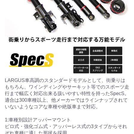
LARGUS車高調のスタンダードモデルとして、街乗りは
もちろん、ワインディングやサーキット等でのスポーツ走
行まで幅広く対応出来る扱いやすい特性を持ったSpecS。
適合は300車種以上、他メーカーではラインナップされて
いないようなコアな車種や絶版車まで対応。
1:車種別設計アッパーマウント
ピロ式・強化ゴム式・アッパーレス式の3タイプからそれ
ぞれ車種に適した形状を採用。