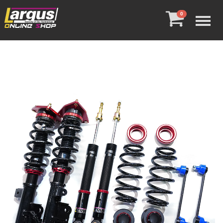
Menu
0