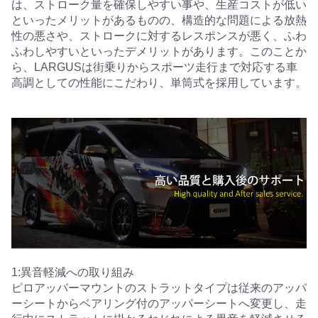
は、ストローク量を確保しやすい事や、生産コストが低い
といったメリットがあるものの、構造的な問題による放熱
性の悪さや、ストロークに対するレスポンスが悪く、ふわ
ふわしやすいといったデメリットがあります。このことか
ら、LARGUSは街乗りからスポーツ走行まで対応する車
高調としての性能にこだわり、単筒式を採用しています。
1:異音軽減への取り組み
ピロアッパーマウントのストラットタイプは従来のアッパ
ーシートからベアリング付のアッパーシートへ変更し、走