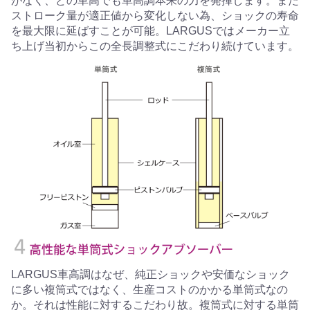
がなく、どの車高でも車高調本来の力を発揮します。また
ストローク量が適正値から変化しない為、ショックの寿命
を最大限に延ばすことが可能。LARGUSではメーカー立
ち上げ当初からこの全長調整式にこだわり続けています。
LARGUS車高調はなぜ、純正ショックや安価なショック
に多い複筒式ではなく、生産コストのかかる単筒式なの
か。それは性能に対するこだわり故。複筒式に対する単筒