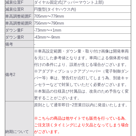
減衰位置F
ダイヤル固定式(アッパーマウント上部)
減衰位置R
円盤型(タイヤハウス内)
車高調整範囲F
705mm〜779mm
車高調整範囲R
756mm〜790mm
ダウン量F
-73mm〜+1mm
ダウン量R
-43mm〜-9mm
備考
-
※車高設定範囲・ダウン量・取り付け画像は開発車両
を元にした参考値となります。車両による個体差や組
付けの条件により、誤差が生じる場合がございます。
※アダプティブショックアブソーバー（電子制御ダン
備考2
パー等）車は、警告灯が点灯してしまう為、別途キャ
ンセラーなどで対策していただく必要がございます。
※本製品の仕様及び付属品は、改良のため予告なく変
更することがございます。
原則として通常即日~2営業日以内に発送いたします。
※こちらの商品は他サイトでも販売を行っている為、
ご注文頂くタイミングにより欠品となってしまう場合
納期について
がございます。