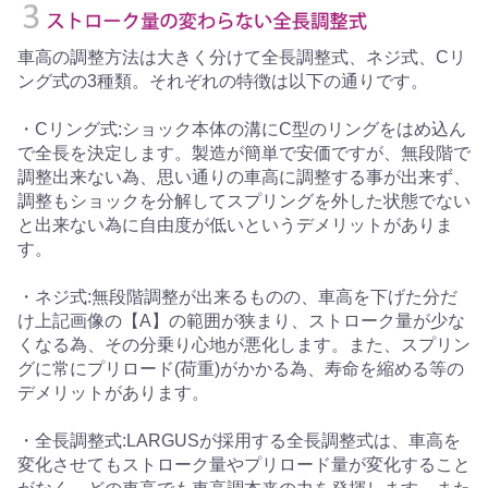
車高の調整方法は大きく分けて全長調整式、ネジ式、Cリ
ング式の3種類。それぞれの特徴は以下の通りです。
・Cリング式:ショック本体の溝にC型のリングをはめ込ん
で全長を決定します。製造が簡単で安価ですが、無段階で
調整出来ない為、思い通りの車高に調整する事が出来ず、
調整もショックを分解してスプリングを外した状態でない
と出来ない為に自由度が低いというデメリットがありま
す。
・ネジ式:無段階調整が出来るものの、車高を下げた分だ
け上記画像の【A】の範囲が狭まり、ストローク量が少な
くなる為、その分乗り心地が悪化します。また、スプリン
グに常にプリロード(荷重)がかかる為、寿命を縮める等の
デメリットがあります。
・全長調整式:LARGUSが採用する全長調整式は、車高を
変化させてもストローク量やプリロード量が変化すること