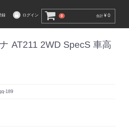
登録
ログイン
¥ 0
0
合計
AT211 2WD SpecS 車高
qq-189