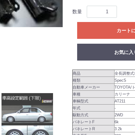
数量
カート
お気に入
商品
全長調整式
種類
SpecS
自動車メーカー
TOYOTA/
車種
カリーナ
車輌型式
AT211
年式
-
駆動方式
2WD
バネレートF
6k
バネレートR
3.2k