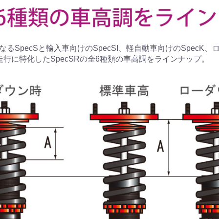
るSpecSと輸入車向けのSpecSI、軽自動車向けのSpecK
走行に特化したSpecSRの全6種類の車高調をラインナップ。