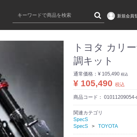
新規会員
トヨタ カリーナ 
調キット
通常価格：
¥ 105,490
税込
¥ 105,490
税込
商品コード：
01011209054-
関連カテゴリ
SpecS
SpecS
TOYOTA