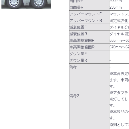
自由長F
200mm
自由長R
235mm
アッパーマウントF
マウントレ
アッパーマウントR
固定式強化
減衰位置F
ダイヤル分
減衰位置R
ダイヤル固
車高調整範囲F
555mm〜6
車高調整範囲R
570mm〜6
ダウン量F
-
ダウン量R
-
備考
-
※車高設定
ます。車両
す。
※アダプテ
備考2
点灯してし
す。
※本製品の
す。
原則として