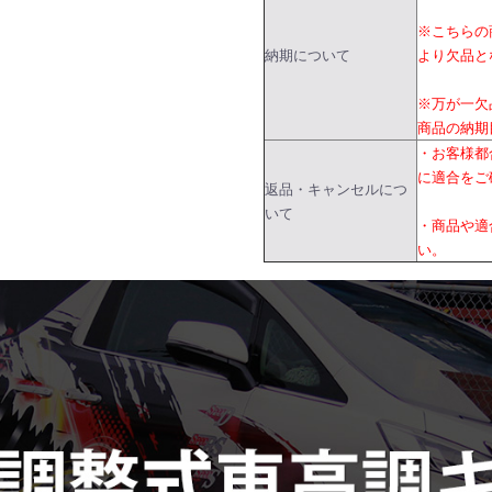
※こちらの
納期について
より欠品と
※万が一欠
商品の納期
・お客様都
に適合をご
返品・キャンセルにつ
いて
・商品や適
い。