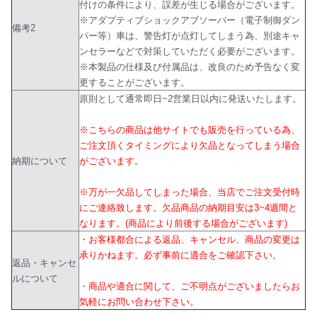
付けの条件により、誤差が生じる場合がございます。
※アダプティブショックアブソーバー（電子制御ダン
備考2
パー等）車は、警告灯が点灯してしまう為、別途キャ
ンセラーなどで対策していただく必要がございます。
※本製品の仕様及び付属品は、改良のため予告なく変
更することがございます。
原則として通常即日~2営業日以内に発送いたします。
※こちらの商品は他サイトでも販売を行っている為、
ご注文頂くタイミングにより欠品となってしまう場合
納期について
がございます。
※万が一欠品してしまった場合、当店でご注文受付時
にご連絡致します。欠品商品の納期目安は3~4週間と
なります。(商品により前後する場合がございます)
・お客様都合による返品、キャンセル、商品の変更は
承りかねます。必ず事前に適合をご確認下さい。
返品・キャンセ
ルについて
・商品や適合に関して、ご不明点がございましたらお
気軽にお問い合わせ下さい。