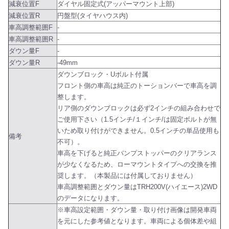
減衰位置F
ダイヤル固定式(アッパーマウント上部)
減衰位置R
円盤型(タイヤハウス内)
車高調整範囲F
-
車高調整範囲R
-
ダウン量F
-
ダウン量R
-49mm
ダウンブロック・Uボルト付属
フロント側の車高は純正のトーションバーで車高を調
整します。
リア側のダウンブロックは必ず2インチの組み合わせで
ご使用下さい（1.5インチ/１インチ/は固定ボルトが無
いため取り付けができません。0.5インチの単品使用も
備考
不可）。
車高を下げると純正バンプストッパーのクリアランス
が少なくなるため、ローマウントタイプへの交換を推
奨します。（本製品には付属しておりません）
車高調整範囲とダウン量はTRH200V(ハイエース)2WD
のデータになります。
※車高設定範囲・ダウン量・取り付け画像は開発車両
を元にした参考値となります。車両による個体差や組