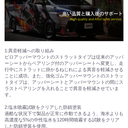
1:異音軽減への取り組み
ピロアッパーマウントのストラットタイプは従来のアッパ
ーシートからベアリング付のアッパーシートへ変更し、走
行中にストラットに掛かるねじれによる異音を軽減させる
ことに成功。また、強化ゴムアッパーマウントのストラッ
トタイプは、アッパーシートとアッパーマウントの間にス
ラストベアリングを入れることで異音を軽減させていま
す。
2:塩水噴霧試験をクリアした防錆塗装
過酷な状況下で製品が正常に作動できるよう、海水よりも
高濃度な5%の中性塩水を120時間噴霧する試験をクリア
した防錆塗装を使用。