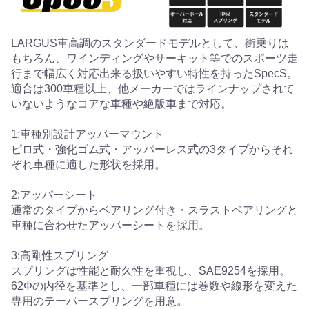
LARGUS車高調のスタンダードモデルとして、街乗りは
もちろん、ワインディングやサーキット等でのスポーツ走
行まで幅広く対応出来る扱いやすい特性を持ったSpecS。
適合は300車種以上、他メーカーではラインナップされて
いないようなコアな車種や絶版車まで対応。
1:車種別設計アッパーマウント
ピロ式・強化ゴム式・アッパーレス式の3タイプからそれ
ぞれ車種に適した形状を採用。
2:アッパーシート
通常のタイプからベアリング付き・スラストベアリングと
車種に合わせたアッパーシートを採用。
3:高剛性スプリング
スプリングは性能と耐久性を重視し、SAE9254を採用。
62Φの内径を基準とし、一部車種には巻数や線形を変えた
専用のテーパースプリングを用意。