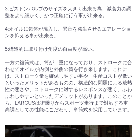
3:ピストンバルブのサイズを大きく出来る為、減衰力の調
整をより細かく、かつ正確に行う事が出来る。
4:オイルに気体が混入し、異音を発生させるエアレーショ
ンを抑える事が出来る。
5:構造的に取り付け角度の自由度が高い。
一方の複筒式は、筒が二重になっており、ストロークに合
わせてオイルが内側と外側の筒を行き来します。これに
は、ストローク量を確保しやすい事や、生産コストが低い
といったメリットがあるものの、構造的な問題による放熱
性の悪さや、ストロークに対するレスポンスが悪く、ふわ
ふわしやすいといったデメリットがあります。このことか
ら、LARGUSは街乗りからスポーツ走行まで対応する車
高調としての性能にこだわり、単筒式を採用しています。