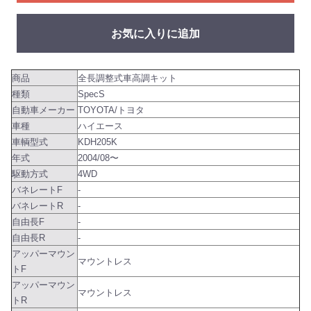
お気に入りに追加
商品
全長調整式車高調キット
種類
SpecS
自動車メーカー
TOYOTA/トヨタ
車種
ハイエース
車輌型式
KDH205K
年式
2004/08〜
駆動方式
4WD
バネレートF
-
バネレートR
-
自由長F
-
自由長R
-
アッパーマウン
マウントレス
トF
アッパーマウン
マウントレス
トR