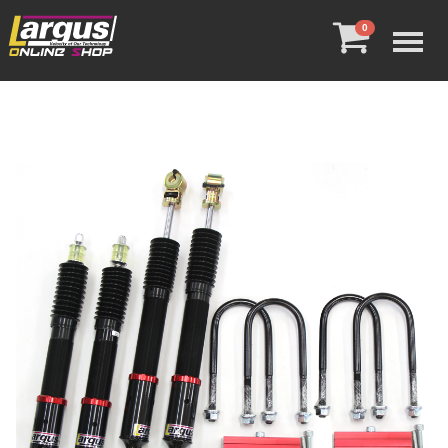
Menu
0