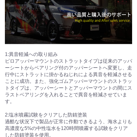
1:異音軽減への取り組み
ピロアッパーマウントのストラットタイプは従来のアッパ
ーシートからベアリング付のアッパーシートへ変更し、走
行中にストラットに掛かるねじれによる異音を軽減させる
ことに成功。また、強化ゴムアッパーマウントのストラッ
トタイプは、アッパーシートとアッパーマウントの間にス
ラストベアリングを入れることで異音を軽減させていま
す。
2:塩水噴霧試験をクリアした防錆塗装
過酷な状況下で製品が正常に作動できるよう、海水よりも
高濃度な5%の中性塩水を120時間噴霧する試験をクリア
した防錆塗装を使用。