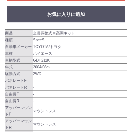
お気に入りに追加
商品
全長調整式車高調キット
種類
SpecS
自動車メーカー
TOYOTA/トヨタ
車種
ハイエース
車輌型式
GDH211K
年式
2004/08〜
駆動方式
2WD
バネレートF
-
バネレートR
-
自由長F
-
自由長R
-
アッパーマウン
マウントレス
トF
アッパーマウン
マウントレス
トR