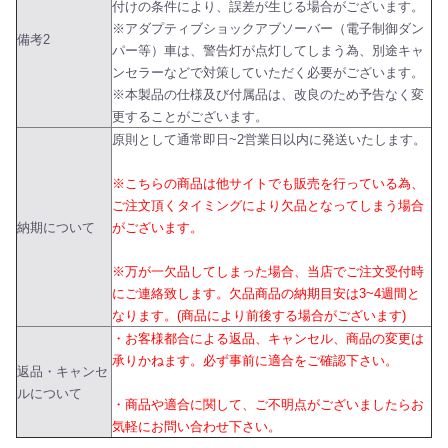
付けの条件により、誤差が生じる場合がございます。
※アダプティブショックアブソーバー（電子制御ダン
備考2
パー等）車は、警告灯が点灯してしまう為、別途キャ
ンセラーなどで対策していただく必要がございます。
※本製品の仕様及び付属品は、改良のため予告なく変
更することがございます。
原則として通常即日~2営業日以内に発送いたします。
※こちらの商品は他サイトでも販売を行っている為、
ご注文頂くタイミングにより欠品となってしまう場合
納期について
がございます。
※万が一欠品してしまった場合、当店でご注文受付時
にご連絡致します。欠品商品の納期目安は3~4週間と
なります。(商品により前後する場合がございます)
・お客様都合による返品、キャンセル、商品の変更は
承りかねます。必ず事前に適合をご確認下さい。
返品・キャンセ
ルについて
・商品や適合に関して、ご不明点がございましたらお
気軽にお問い合わせ下さい。