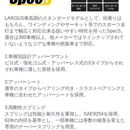
LARGUS車高調のスタンダードモデルとして、街乗りは
もちろん、ワインディングやサーキット等でのスポーツ走
行まで幅広く対応出来る扱いやすい特性を持ったSpecS。
適合は300車種以上、他メーカーではラインナップされて
いないようなコアな車種や絶版車まで対応。
1:車種別設計アッパーマウント
ピロ式・強化ゴム式・アッパーレス式の3タイプからそれ
ぞれ車種に適した形状を採用。
2:アッパーシート
通常のタイプからベアリング付き・スラストベアリングと
車種に合わせたアッパーシートを採用。
3:高剛性スプリング
スプリングは性能と耐久性を重視し、SAE9254を採用。
62Φの内径を基準とし、一部車種には巻数や線形を変えた
専用のテーパースプリングを用意。