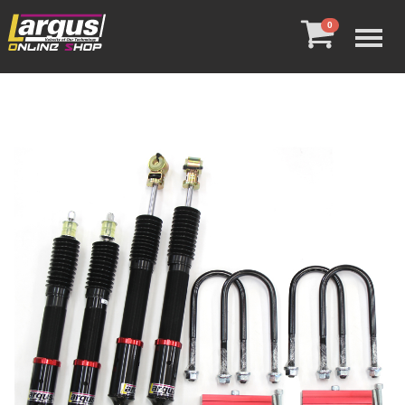
Menu
0