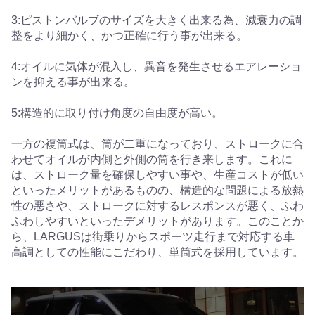
3:ピストンバルブのサイズを大きく出来る為、減衰力の調
整をより細かく、かつ正確に行う事が出来る。
4:オイルに気体が混入し、異音を発生させるエアレーショ
ンを抑える事が出来る。
5:構造的に取り付け角度の自由度が高い。
一方の複筒式は、筒が二重になっており、ストロークに合
わせてオイルが内側と外側の筒を行き来します。これに
は、ストローク量を確保しやすい事や、生産コストが低い
といったメリットがあるものの、構造的な問題による放熱
性の悪さや、ストロークに対するレスポンスが悪く、ふわ
ふわしやすいといったデメリットがあります。このことか
ら、LARGUSは街乗りからスポーツ走行まで対応する車
高調としての性能にこだわり、単筒式を採用しています。