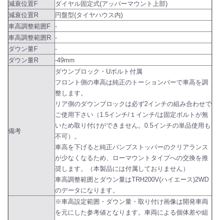
減衰位置F
ダイヤル固定式(アッパーマウント上部)
減衰位置R
円盤型(タイヤハウス内)
車高調整範囲F
-
車高調整範囲R
-
ダウン量F
-
ダウン量R
-49mm
ダウンブロック・Uボルト付属
フロント側の車高は純正のトーションバーで車高を調
整します。
リア側のダウンブロックは必ず2インチの組み合わせで
ご使用下さい（1.5インチ/１インチ/は固定ボルトが無
いため取り付けができません。0.5インチの単品使用も
備考
不可）。
車高を下げると純正バンプストッパーのクリアランス
が少なくなるため、ローマウントタイプへの交換を推
奨します。（本製品には付属しておりません）
車高調整範囲とダウン量はTRH200V(ハイエース)2WD
のデータになります。
※車高設定範囲・ダウン量・取り付け画像は開発車両
を元にした参考値となります。車両による個体差や組