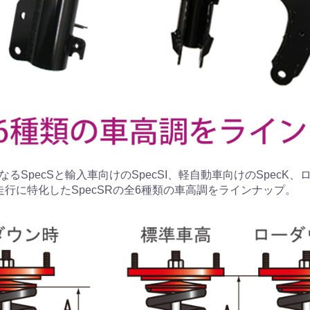
るSpecSと輸入車向けのSpecSI、軽自動車向けのSpecK
走行に特化したSpecSRの全6種類の車高調をラインナップ。