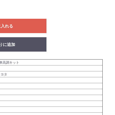
に入れる
りに追加
車高調キット
トヨタ