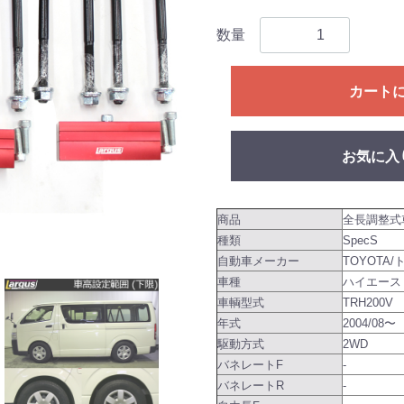
数量
カート
お気に入
商品
全長調整式
種類
SpecS
自動車メーカー
TOYOTA/
車種
ハイエース
車輌型式
TRH200V
年式
2004/08〜
駆動方式
2WD
バネレートF
-
バネレートR
-