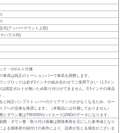
ス
ス
定式(アッパーマウント上部)
イヤハウス内)
ック・Uボルト付属
の車高は純正のトーションバーで車高を調整します。
ウンブロックは必ず2インチの組み合わせでご使用下さい（1.5イン
チ/は固定ボルトが無いため取り付けができません。0.5インチの単品
）。
ると純正バンプストッパーのクリアランスが少なくなるため、ロー
イプへの交換を推奨します。（本製品には付属しておりません）
囲とダウン量はTRH200V(ハイエース)2WDのデータになります。
範囲・ダウン量・取り付け画像は開発車両を元にした参考値となり
による個体差や組付けの条件により、誤差が生じる場合がございま