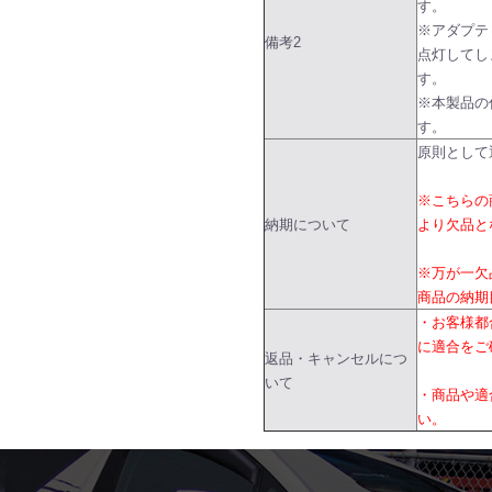
す。
※アダプテ
備考2
点灯してし
す。
※本製品の
す。
原則として
※こちらの
納期について
より欠品と
※万が一欠
商品の納期
・お客様都
に適合をご
返品・キャンセルにつ
いて
・商品や適
い。