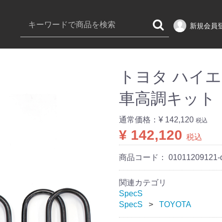
新規会員
トヨタ ハイエース
車高調キット
通常価格：
¥ 142,120
税込
¥ 142,120
税込
商品コード：
01011209121-
関連カテゴリ
SpecS
SpecS
TOYOTA