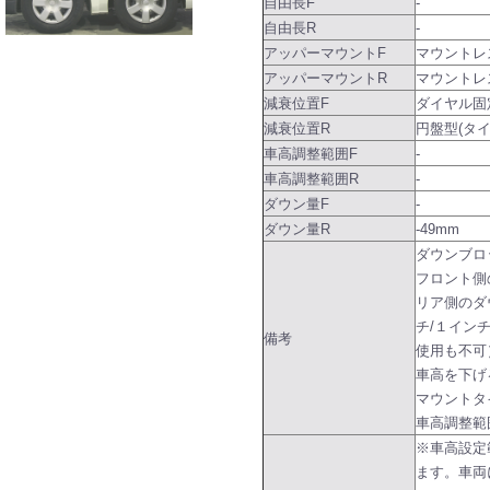
自由長F
-
自由長R
-
アッパーマウントF
マウントレ
アッパーマウントR
マウントレ
減衰位置F
ダイヤル固
減衰位置R
円盤型(タ
車高調整範囲F
-
車高調整範囲R
-
ダウン量F
-
ダウン量R
-49mm
ダウンブロ
フロント側
リア側のダ
チ/１イン
備考
使用も不可
車高を下げ
マウントタ
車高調整範
※車高設定
ます。車両