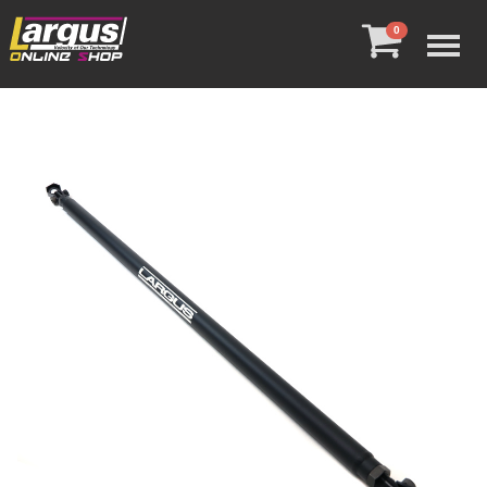
Menu
0