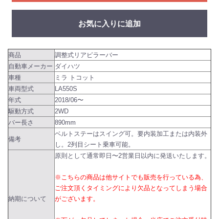
お気に入りに追加
商品
調整式リアピラーバー
自動車メーカー
ダイハツ
車種
ミラ トコット
車両型式
LA550S
年式
2018/06〜
駆動方式
2WD
バー長さ
890mm
ベルトステーはスイング可。要内装加工または内装外
備考
し。2列目シート乗車可能。
原則として通常即日〜2営業日以内に発送いたします。
※こちらの商品は他サイトでも販売を行っている為、
ご注文頂くタイミングにより欠品となってしまう場合
納期について
がございます。