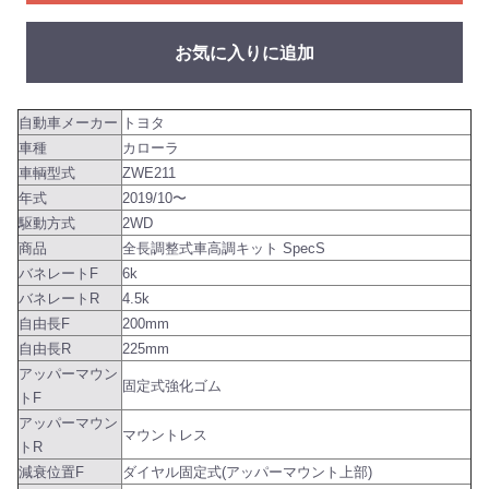
お気に入りに追加
自動車メーカー
トヨタ
車種
カローラ
車輌型式
ZWE211
年式
2019/10〜
駆動方式
2WD
商品
全長調整式車高調キット SpecS
バネレートF
6k
バネレートR
4.5k
自由長F
200mm
自由長R
225mm
アッパーマウン
固定式強化ゴム
トF
アッパーマウン
マウントレス
トR
減衰位置F
ダイヤル固定式(アッパーマウント上部)