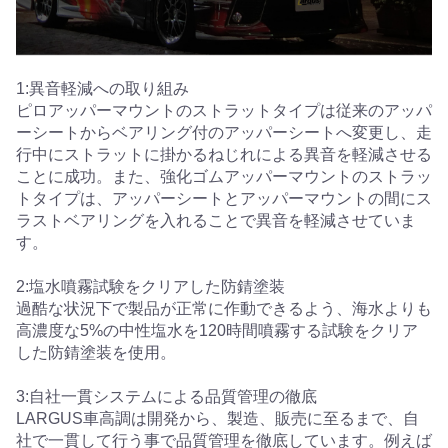
1:異音軽減への取り組み
ピロアッパーマウントのストラットタイプは従来のアッパ
ーシートからベアリング付のアッパーシートへ変更し、走
行中にストラットに掛かるねじれによる異音を軽減させる
ことに成功。また、強化ゴムアッパーマウントのストラッ
トタイプは、アッパーシートとアッパーマウントの間にス
ラストベアリングを入れることで異音を軽減させていま
す。
2:塩水噴霧試験をクリアした防錆塗装
過酷な状況下で製品が正常に作動できるよう、海水よりも
高濃度な5%の中性塩水を120時間噴霧する試験をクリア
した防錆塗装を使用。
3:自社一貫システムによる品質管理の徹底
LARGUS車高調は開発から、製造、販売に至るまで、自
社で一貫して行う事で品質管理を徹底しています。例えば