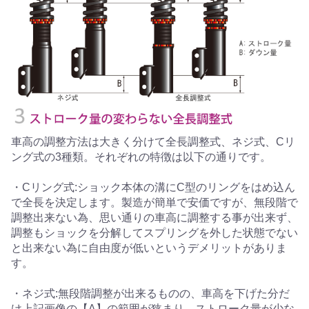
車高の調整方法は大きく分けて全長調整式、ネジ式、Cリ
ング式の3種類。それぞれの特徴は以下の通りです。
・Cリング式:ショック本体の溝にC型のリングをはめ込ん
で全長を決定します。製造が簡単で安価ですが、無段階で
調整出来ない為、思い通りの車高に調整する事が出来ず、
調整もショックを分解してスプリングを外した状態でない
と出来ない為に自由度が低いというデメリットがありま
す。
・ネジ式:無段階調整が出来るものの、車高を下げた分だ
け上記画像の【A】の範囲が狭まり、ストローク量が少な