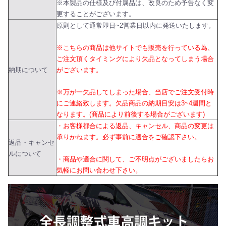
※本製品の仕様及び付属品は、改良のため予告なく変
更することがございます。
原則として通常即日~2営業日以内に発送いたします。
※こちらの商品は他サイトでも販売を行っている為、
ご注文頂くタイミングにより欠品となってしまう場合
納期について
がございます。
※万が一欠品してしまった場合、当店でご注文受付時
にご連絡致します。欠品商品の納期目安は3~4週間と
なります。(商品により前後する場合がございます)
・お客様都合による返品、キャンセル、商品の変更は
承りかねます。必ず事前に適合をご確認下さい。
返品・キャンセ
ルについて
・商品や適合に関して、ご不明点がございましたらお
気軽にお問い合わせ下さい。