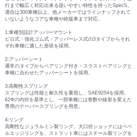
行まで幅広く対応出来る扱いやすい特性を持ったSpecS。
適合は300車種以上、他メーカーではラインナップされて
いないようなコアな車種や絶版車まで対応。
1:車種別設計アッパーマウント
ピロ式・強化ゴム式・アッパーレス式の3タイプからそれ
ぞれ車種に適した形状を採用。
2:アッパーシート
通常のタイプからベアリング付き・スラストベアリングと
車種に合わせたアッパーシートを採用。
3:高剛性スプリング
スプリングは性能と耐久性を重視し、SAE9254を採用。
62Φの内径を基準とし、一部車種には巻数や線形を変えた
専用のテーパースプリングを用意。
4:リング
高剛性なジュラルミン製リング。大口径ショックにはベベ
ルエッジリングを、ストラット車にはスチール製リングを