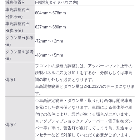
減衰位置R
円盤型(タイヤハウス内)
車高調整範囲
604mm〜678mm
F(参考値)
車高調整範囲
627mm〜680mm
R(参考値)
ダウン量F(参考
-72mm〜+2mm
値)
ダウン量R(参考
-48mm〜+5mm
値)
フロントの減衰力調整には、アッパーマウント上部の
鉄製パネルに穴あけ加工をするか、分解もしくは車高
備考1
調の取り外しが必要となります。
車高調整範囲とダウン量はZRE212Wのデータになりま
す。
※車高設定範囲・ダウン量・取り付け画像は開発車両
を元にした参考値となります。車両による個体差や組
付けの条件により、誤差が生じる場合がございます。
※アダプティブショックアブソーバー（電子制御ダン
備考2
パー等）車は、警告灯が点灯してしまう為、別途キャ
ンセラーなどで対策していただく必要がございます。