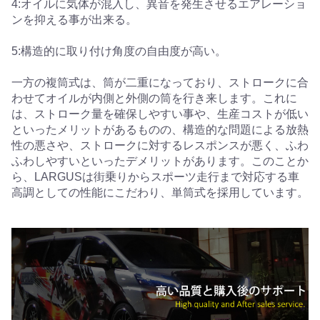
4:オイルに気体が混入し、異音を発生させるエアレーショ
ンを抑える事が出来る。
5:構造的に取り付け角度の自由度が高い。
一方の複筒式は、筒が二重になっており、ストロークに合
わせてオイルが内側と外側の筒を行き来します。これに
は、ストローク量を確保しやすい事や、生産コストが低い
といったメリットがあるものの、構造的な問題による放熱
性の悪さや、ストロークに対するレスポンスが悪く、ふわ
ふわしやすいといったデメリットがあります。このことか
ら、LARGUSは街乗りからスポーツ走行まで対応する車
高調としての性能にこだわり、単筒式を採用しています。