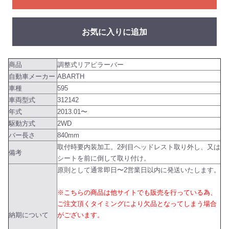
お気に入りに追加
商品
調整式リアピラーバー
自動車メーカー
ABARTH
車種
595
車両型式
312142
年式
2013.01〜
駆動方式
2WD
バー長さ
840mm
取付時要内装加工。2列目ヘッドレスト取り外し、又は
備考
シートを前に倒して取り付け。
原則として通常即日〜2営業日以内に発送いたします。
※こちらの商品は他サイトでも販売を行っている為、
ご注文頂くタイミングにより欠品となってしまう場合
納期について
がございます。