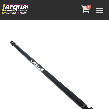
Menu
0