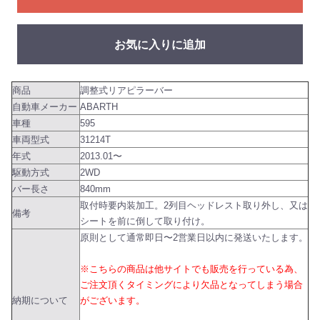
お気に入りに追加
商品
調整式リアピラーバー
自動車メーカー
ABARTH
車種
595
車両型式
31214T
年式
2013.01〜
駆動方式
2WD
バー長さ
840mm
取付時要内装加工。2列目ヘッドレスト取り外し、又は
備考
シートを前に倒して取り付け。
原則として通常即日〜2営業日以内に発送いたします。
※こちらの商品は他サイトでも販売を行っている為、
ご注文頂くタイミングにより欠品となってしまう場合
納期について
がございます。