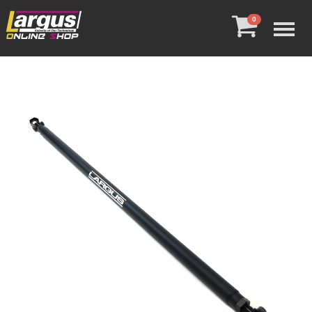
Menu
0