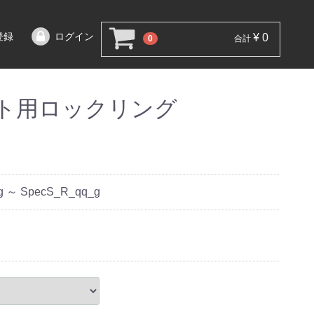
登録
ログイン
¥ 0
0
合計
ト用ロックリング
g ～ SpecS_R_qq_g