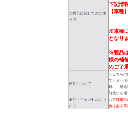
下記情
【車種】
ご購入に関してのご注
意点
※車種
となり
※製品
様の補
めご了
※こちらの
てしまう場
納期について
時にご連絡
前後する場
返品・キャンセルにつ
お客様都合
いて
合は必ず事