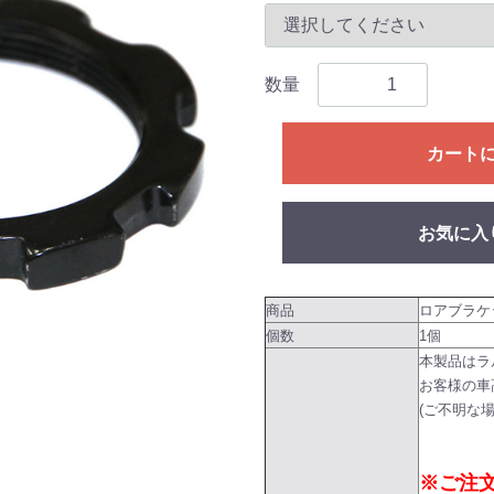
数量
カート
お気に入
商品
ロアブラケ
個数
1個
本製品はラ
お客様の車
(ご不明な
※ご注