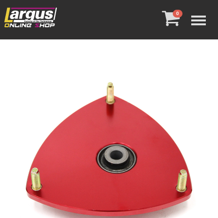
Menu
0