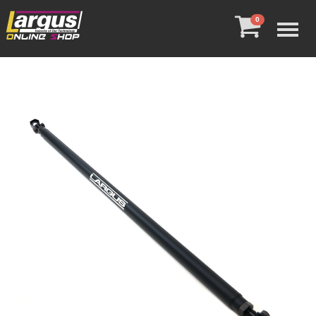
Menu
0