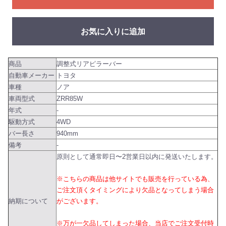
お気に入りに追加
商品
調整式リアピラーバー
自動車メーカー
トヨタ
車種
ノア
車両型式
ZRR85W
年式
-
駆動方式
4WD
バー長さ
940mm
備考
-
原則として通常即日〜2営業日以内に発送いたします。
※こちらの商品は他サイトでも販売を行っている為、
ご注文頂くタイミングにより欠品となってしまう場合
納期について
がございます。
※万が一欠品してしまった場合、当店でご注文受付時