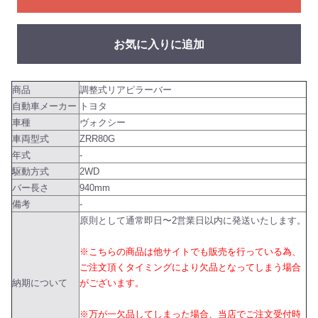
お気に入りに追加
商品
調整式リアピラーバー
自動車メーカー
トヨタ
車種
ヴォクシー
車両型式
ZRR80G
年式
-
駆動方式
2WD
バー長さ
940mm
備考
-
原則として通常即日〜2営業日以内に発送いたします。
※こちらの商品は他サイトでも販売を行っている為、
ご注文頂くタイミングにより欠品となってしまう場合
納期について
がございます。
※万が一欠品してしまった場合、当店でご注文受付時