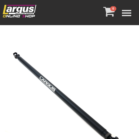
Menu
0