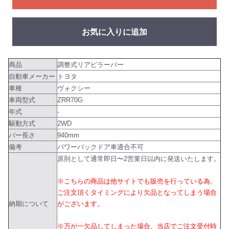
お気に入りに追加
商品
調整式リアピラーバー
自動車メーカー
トヨタ
車種
ヴォクシー
車両型式
ZRR70G
年式
-
駆動方式
2WD
バー長さ
940mm
備考
パワーバックドア車適合不可
原則として通常即日〜2営業日以内に発送いたします。
※こちらの商品は他サイトでも販売を行っている為、
ご注文頂くタイミングにより欠品となってしまう場合
納期について
がございます。
※万が一欠品してしまった場合、当店でご注文受付時