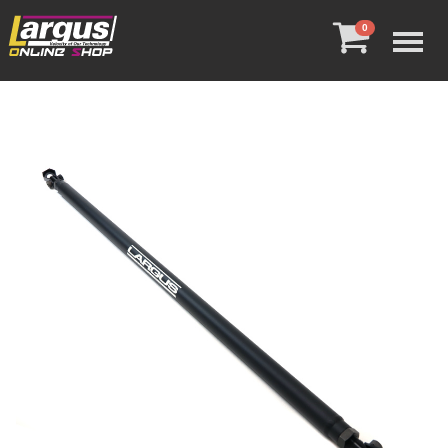
Menu
0