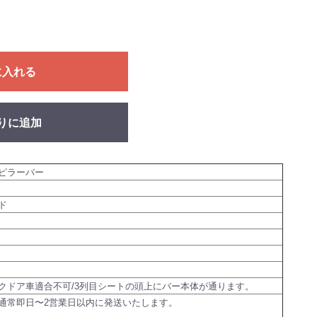
に入れる
りに追加
ピラーバー
ド
クドア車適合不可/3列目シートの頭上にバー本体が通ります。
通常即日〜2営業日以内に発送いたします。