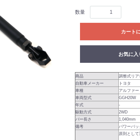
数量
カート
お気に入
商品
調整式リア
自動車メーカー
トヨタ
車種
アルファー
車両型式
GGH20W
年式
-
駆動方式
2WD
バー長さ
1,040mm
備考
パワーバッ
原則として