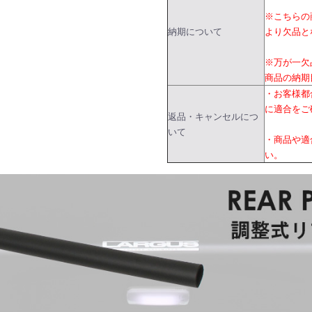
※こちらの
納期について
より欠品と
※万が一欠
商品の納期
・お客様都
に適合をご
返品・キャンセルにつ
いて
・商品や適
い。