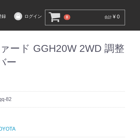
登録
ログイン
¥ 0
0
合計
ード GGH20W 2WD 調整
バー
qq-82
OYOTA