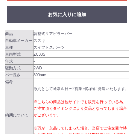
お気に入りに追加
商品
調整式リアピラーバー
自動車メーカー
スズキ
車種
スイフトスポーツ
車両型式
ZC33S
年式
-
駆動方式
2WD
バー長さ
890mm
備考
-
原則として通常即日〜2営業日以内に発送いたします。
※こちらの商品は他サイトでも販売を行っている為、
ご注文頂くタイミングにより欠品となってしまう場合
納期について
がございます。
※万が一欠品してしまった場合、当店でご注文受付時