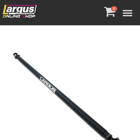
Menu
0