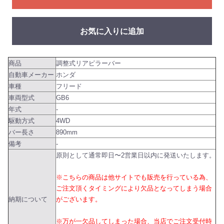
お気に入りに追加
商品
調整式リアピラーバー
自動車メーカー
ホンダ
車種
フリード
車両型式
GB6
年式
-
駆動方式
4WD
バー長さ
890mm
備考
-
原則として通常即日〜2営業日以内に発送いたします。
※こちらの商品は他サイトでも販売を行っている為、
ご注文頂くタイミングにより欠品となってしまう場合
納期について
がございます。
※万が一欠品してしまった場合、当店でご注文受付時