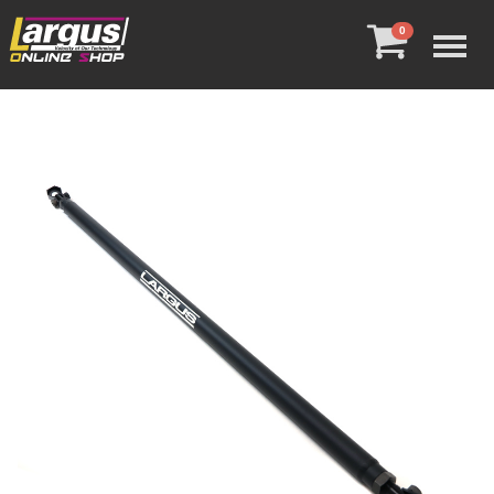
Menu
0